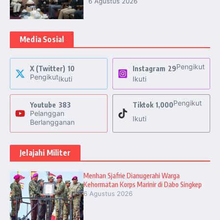
6 Agustus 2026
Media Sosial
Pengikut
X (Twitter)
10
Instagram
29
Pengikut
Ikuti
Ikuti
Pengikut
Youtube
383
Tiktok
1,000
Pelanggan
Ikuti
Berlangganan
Jelajahi Militer
Menhan Sjafrie Dianugerahi Warga
Kehormatan Korps Marinir di Dabo Singkep
6 Agustus 2026