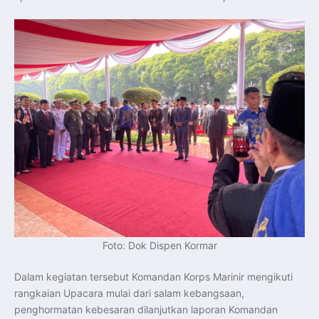
Indonesia Dorong ASEAN dan Uni Eropa Perkuat
Stabilitas Global melalui Kemitraan Strategis
Menlu RI Dorong Kemitraan Ekonomi ASEAN–Korea
Selatan untuk Perkuat Ketahanan Kawasan
Kemitraan ASEAN–Kanada Perkuat Ketahanan Ekonomi,
Pangan, dan Energi Kawasan
ASEAN dan India Perkuat Ketahanan Kawasan lewat
Kerja Sama Maritim, Ekonomi, dan Kesehatan
BI Pertahankan BI-Rate 5,75 Persen untuk Jaga
Stabilitas dan Dukung Pertumbuhan Ekonomi
Kepala BGN Sudaryono Tegaskan Komitmen Perkuat
Transparansi dan Akuntabilitas Program Makan Bergizi
Gratis
Presiden Prabowo Resmi Lantik Sudaryono sebagai
Kepala Badan Gizi Nasional
Presiden Prabowo Lantik Sudaryono sebagai Kepala
Badan Gizi Nasional
Presiden Prabowo Tekankan Integritas dan Loyalitas
sebagai Pedoman Utama Perwira TNI-Polri
Presiden Prabowo Lantik 1.177 Perwira Remaja TNI-Polri
pada Upacara Praspa 2026
Mensesneg Tegaskan Komitmen Pemerintah Bangun
Ekosistem Kendaraan Listrik Nasional
Penerbang T-50i Golden Eagle TNI AU Ikuti Latihan
Foto: Dok Dispen Kormar
DBFM dalam Pitch Black 2026 di Australia
Dalam kegiatan tersebut Komandan Korps Marinir mengikuti
rangkaian Upacara mulai dari salam kebangsaan,
penghormatan kebesaran dilanjutkan laporan Komandan