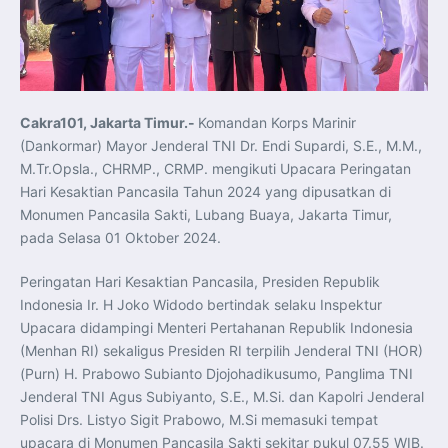
Pelatihan Signal Radio untuk Misi Pertahanan Udara dan
Radar
Menkeu Purbaya Instruksikan Penyelarasan Aturan KEK
untuk Perkuat Daya Saing Industri Dalam Negeri
Mentan Amran Pacu Produksi Gula Nasional, Target
Swasembada Gula Putih Dua Tahun dan Tembus 3 Juta
Ton
Menlu Sugiono Tekankan Inovasi sebagai Kunci
Cakra101, Jakarta Timur.-
Penguatan Kerja Sama Konkret ASEAN Plus Three
Komandan Korps Marinir
Latma ORRUDA 2026 di Vladivostok Perkuat Diplomasi
(Dankormar) Mayor Jenderal TNI Dr. Endi Supardi, S.E., M.M.,
Maritim TNI AL dan Rusia
Latihan DACT di Exercise Pitch Black 2026 Tingkatkan
M.Tr.Opsla., CHRMP., CRMP. mengikuti Upacara Peringatan
Kesiapan Tempur Penerbang TNI AU
Hari Kesaktian Pancasila Tahun 2024 yang dipusatkan di
Menlu Sugiono: “Kekuatan Ekonomi ASEAN-RRT Harus
Menjadi Penopang Stabilitas Kawasan”
Monumen Pancasila Sakti, Lubang Buaya, Jakarta Timur,
ASEAN dan Amerika Serikat Perkuat Kemitraan untuk
pada Selasa 01 Oktober 2024.
Jaga Stabilitas Kawasan dan Dorong Pertumbuhan
Ekonomi
Presiden Prabowo Terima Direktur FBI, Indonesia dan AS
Peringatan Hari Kesaktian Pancasila, Presiden Republik
Perkuat Kerja Sama Repatriasi Artefak Budaya
Menteri PKP dan Ketua DEN Perkuat Kolaborasi
Indonesia Ir. H Joko Widodo bertindak selaku Inspektur
Teknologi, Data, dan Pembiayaan Demi Percepatan
Program 3 Juta Rumah
Upacara didampingi Menteri Pertahanan Republik Indonesia
Pendaftaran MagangHub Angkatan II Batch 1 Dibuka
(Menhan RI) sekaligus Presiden RI terpilih Jenderal TNI (HOR)
hingga 28 Juli 2026, Kesempatan Raih Pengalaman Kerja
dan Sertifikasi Kompetensi
(Purn) H. Prabowo Subianto Djojohadikusumo, Panglima TNI
KASAU Bekali 154 Perwira Remaja AAU 2026, Tekankan
Jenderal TNI Agus Subiyanto, S.E., M.Si. dan Kapolri Jenderal
Integritas dan Profesionalisme sebagai Bekal
Pengabdian
Polisi Drs. Listyo Sigit Prabowo, M.Si memasuki tempat
Menlu Sugiono Dorong Kemitraan ASEAN–Inggris yang
Lebih Erat Hadapi Tantangan Global
upacara di Monumen Pancasila Sakti sekitar pukul 07.55 WIB.