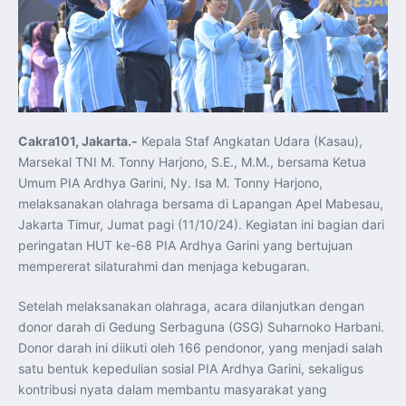
Koordinasi Jaga Stabilitas Keuangan dan Kepercayaan
Pasar
Presiden Prabowo Perkuat Sinergi Perguruan Tinggi dan
PT PAL untuk Majukan Industri Perkapalan Nasional
KASAL dan Panglima Armada Pasifik Rusia Resmi Buka
Latma ORRUDA 2026
T-50i Golden Eagle TNI AU Meriahkan Pitch Black Mindil
Beach Flying Display 2026
Indonesia dan Turki Sepakati Joint Action Plan 2026–
2027, Perkuat Pasar Kerja Inklusif hingga Transformasi
Balai Vokasi
Cakra101, Jakarta.-
Kepala Staf Angkatan Udara (Kasau),
TNI AU Tingkatkan Kemampuan Personel melalui
Marsekal TNI M. Tonny Harjono, S.E., M.M., bersama Ketua
Pelatihan Signal Radio untuk Misi Pertahanan Udara dan
Radar
Umum PIA Ardhya Garini, Ny. Isa M. Tonny Harjono,
Menkeu Purbaya Instruksikan Penyelarasan Aturan KEK
melaksanakan olahraga bersama di Lapangan Apel Mabesau,
untuk Perkuat Daya Saing Industri Dalam Negeri
Mentan Amran Pacu Produksi Gula Nasional, Target
Jakarta Timur, Jumat pagi (11/10/24). Kegiatan ini bagian dari
Swasembada Gula Putih Dua Tahun dan Tembus 3 Juta
Ton
peringatan HUT ke-68 PIA Ardhya Garini yang bertujuan
Menlu Sugiono Tekankan Inovasi sebagai Kunci
mempererat silaturahmi dan menjaga kebugaran.
Penguatan Kerja Sama Konkret ASEAN Plus Three
Latma ORRUDA 2026 di Vladivostok Perkuat Diplomasi
Maritim TNI AL dan Rusia
Setelah melaksanakan olahraga, acara dilanjutkan dengan
Latihan DACT di Exercise Pitch Black 2026 Tingkatkan
Kesiapan Tempur Penerbang TNI AU
donor darah di Gedung Serbaguna (GSG) Suharnoko Harbani.
Menlu Sugiono: “Kekuatan Ekonomi ASEAN-RRT Harus
Donor darah ini diikuti oleh 166 pendonor, yang menjadi salah
Menjadi Penopang Stabilitas Kawasan”
ASEAN dan Amerika Serikat Perkuat Kemitraan untuk
satu bentuk kepedulian sosial PIA Ardhya Garini, sekaligus
Jaga Stabilitas Kawasan dan Dorong Pertumbuhan
Ekonomi
kontribusi nyata dalam membantu masyarakat yang
Presiden Prabowo Terima Direktur FBI, Indonesia dan AS