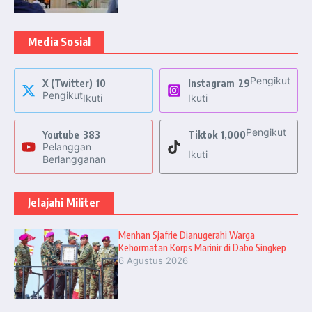
Media Sosial
Pengikut
X (Twitter)
10
Instagram
29
Pengikut
Ikuti
Ikuti
Pengikut
Youtube
383
Tiktok
1,000
Pelanggan
Ikuti
Berlangganan
Jelajahi Militer
Menhan Sjafrie Dianugerahi Warga
Kehormatan Korps Marinir di Dabo Singkep
6 Agustus 2026