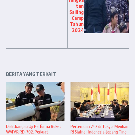
rangka
tan
Sailing
Camp
Tahun
2024
BERITA YANG TERKAIT
Dislitbangau Uji Performa Roket
Pertemuan 2+2 di Tokyo, Menhan
WAFAR RD-702, Perkuat
RI Sjafrie : Indonesia–Jepang Ting