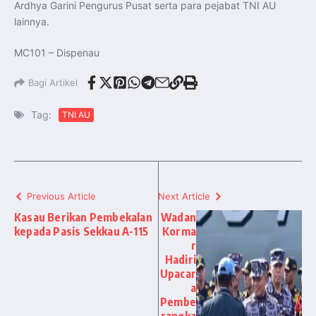
Ardhya Garini Pengurus Pusat serta para pejabat TNI AU
lainnya.
MC101 – Dispenau
Bagi Artikel
Tag:
TNI AU
Previous Article
Next Article
Kasau Berikan Pembekalan
Wadan
kepada Pasis Sekkau A-115
Korma
r
Hadiri
Upacar
a
Pembe