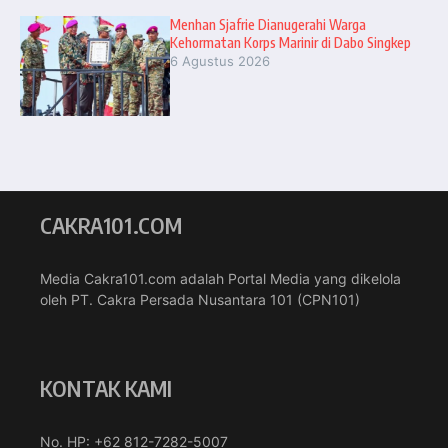
Menhan Sjafrie Dianugerahi Warga
Kehormatan Korps Marinir di Dabo Singkep
6 Agustus 2026
CAKRA101.COM
Media Cakra101.com adalah Portal Media yang dikelola
oleh PT. Cakra Persada Nusantara 101 (CPN101)
KONTAK KAMI
No. HP: +62 812-7282-5007