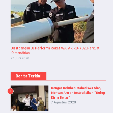
Dislitbangau Uji Performa Roket WAFAR RD-702, Perkuat
Kemandirian ...
27 Juni 2026
Berita Terkini
Dengar Keluhan Mahasiswa Alor,
1
Mentan Amran Instruksikan “Bulog
Kirim Beras”
7 Agustus 2026