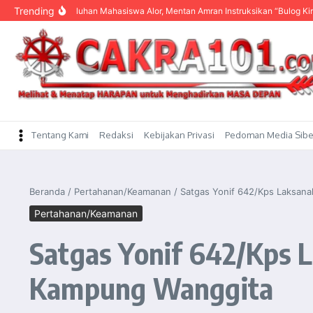
content
Trending
Dengar Keluhan Mahasiswa Alor, Mentan Amran Instruksikan “Bulog Kirim Beras”
Tentang Kami
Redaksi
Kebijakan Privasi
Pedoman Media Sibe
Beranda
/
Pertahanan/Keamanan
/
Satgas Yonif 642/Kps Laksana
Pertahanan/Keamanan
Satgas Yonif 642/Kps 
Kampung Wanggita