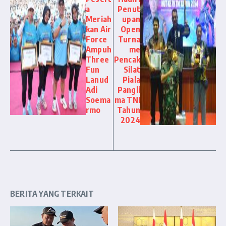
a
Penut
Meriah
upan
kan Air
Open
Force
Turna
Ampuh
me
Three
Pencak
Fun
Silat
Lanud
Piala
Adi
Pangli
Soema
ma TNI
rmo
Tahun
2024
BERITA YANG TERKAIT