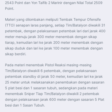
Perkuat Kerja Sama Repatriasi Artefak Budaya
2543 Point dan Yon Taifib 2 Marinir dengan Nilai Total 2509
Menteri PKP dan Ketua DEN Perkuat Kolaborasi
Point.
Teknologi, Data, dan Pembiayaan Demi Percepatan
Program 3 Juta Rumah
Pendaftaran MagangHub Angkatan II Batch 1 Dibuka
Materi yang dilombakan meliputi Tembak Tempur Ofensife
hingga 28 Juli 2026, Kesempatan Raih Pengalaman Kerja
dan Sertifikasi Kompetensi
(TTO) senapan laras panjang, setiap Tim/Batalyon diwakili 31
KASAU Bekali 154 Perwira Remaja AAU 2026, Tekankan
Integritas dan Profesionalisme sebagai Bekal
petembak, dengan pelaksanaan petembak lari dari jarak 400
Pengabdian
meter menuju jarak 300 meter menembak dengan sikap
Menlu Sugiono Dorong Kemitraan ASEAN–Inggris yang
Lebih Erat Hadapi Tantangan Global
tiarap, kemudian lari ke jarak 200 meter menembak dengan
Indonesia Dorong ASEAN dan Uni Eropa Perkuat
sikap duduk dan lari ke jarak 100 meter menembak dengan
Stabilitas Global melalui Kemitraan Strategis
Menlu RI Dorong Kemitraan Ekonomi ASEAN–Korea
sikap berdiri.
Selatan untuk Perkuat Ketahanan Kawasan
Kemitraan ASEAN–Kanada Perkuat Ketahanan Ekonomi,
Pangan, dan Energi Kawasan
Pada materi menembak Pistol Reaksi masing-masing
ASEAN dan India Perkuat Ketahanan Kawasan lewat
Kerja Sama Maritim, Ekonomi, dan Kesehatan
Tim/Batalyon diwakili 6 petembak, dengan pelaksanaan
BI Pertahankan BI-Rate 5,75 Persen untuk Jaga
petembak standby di jarak 50 meter, kemudian lari ke jarak
Stabilitas dan Dukung Pertumbuhan Ekonomi
Kepala BGN Sudaryono Tegaskan Komitmen Perkuat
25 meter untuk melaksanakan penembakan dengan sasaran
Transparansi dan Akuntabilitas Program Makan Bergizi
5 plat besi dan 1 sasaran tubuh, sedangkan pada materi
Gratis
menembak Sniper Tiap Tim/Batalyon diwakili 2 petembak
dengan pelaksanaan jarak 600 meter dengan sasaran 5 Plat
besi dan 1 Sasan Tubuh.