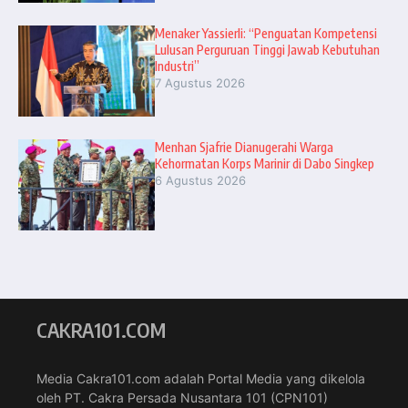
Menaker Yassierli: “Penguatan Kompetensi
Lulusan Perguruan Tinggi Jawab Kebutuhan
Industri”
7 Agustus 2026
Menhan Sjafrie Dianugerahi Warga
Kehormatan Korps Marinir di Dabo Singkep
6 Agustus 2026
CAKRA101.COM
Media Cakra101.com adalah Portal Media yang dikelola
oleh PT. Cakra Persada Nusantara 101 (CPN101)