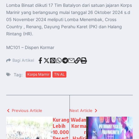
Lomba Binsat diikuti 17 Tim Batalyon dari satuan jajaran Korps
Marinir yang berlangsung mulai tanggal 26 Oktober 2024 s.d
05 November 2024 meliputi Lomba Menembak, Cross
Country , Renang, Dayung Perahu Karet (PK) dan Halang
Rintang (HR).
MC101 – Dispen Kormar
Bagi Artikel
Tag:
Korps Marnir
TN AL
Previous Article
Next Article
Kurang
Wadan
Lebih
Korma
10.000
r
Pesert
Hadiri