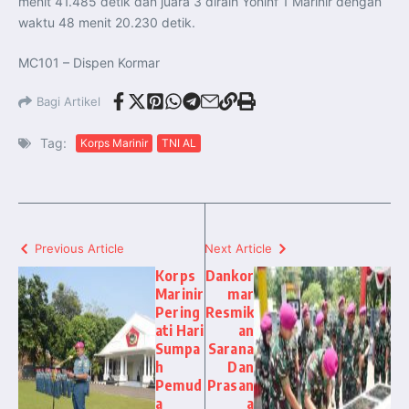
menit 41.485 detik dan juara 3 diraih Yoninf 1 Marinir dengan
waktu 48 menit 20.230 detik.
MC101 – Dispen Kormar
Bagi Artikel
Tag:
Korps Marinir
TNI AL
Previous Article
Next Article
Korps
Dankor
Marinir
mar
Pering
Resmik
ati Hari
an
Sumpa
Sarana
h
Dan
Pemud
Prasan
a
a