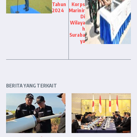
Tahun
Korps
2024
Marinir
Di
Wilaya
h
Suraba
ya
BERITA YANG TERKAIT