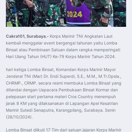
Koordinasi Jaga Stabilitas Keuangan dan Kepercayaan
Pasar
Presiden Prabowo Perkuat Sinergi Perguruan Tinggi dan
PT PAL untuk Majukan Industri Perkapalan Nasional
KASAL dan Panglima Armada Pasifik Rusia Resmi Buka
Latma ORRUDA 2026
T-50i Golden Eagle TNI AU Meriahkan Pitch Black Mindil
Beach Flying Display 2026
Cakra101, Surabaya.-
Korps Marinir TNI Angkatan Laut
Indonesia dan Turki Sepakati Joint Action Plan 2026–
2027, Perkuat Pasar Kerja Inklusif hingga Transformasi
kembali menggelar event bergengsi tahunan yaitu Lomba
Balai Vokasi
TNI AU Tingkatkan Kemampuan Personel melalui
Binsat atau Pembinaan Satuan dalam rangka memperingati
Pelatihan Signal Radio untuk Misi Pertahanan Udara dan
Hari Ulang Tahun (HUT) Ke-79 Korps Marinir Tahun 2024.
Radar
Menkeu Purbaya Instruksikan Penyelarasan Aturan KEK
untuk Perkuat Daya Saing Industri Dalam Negeri
hari ketiga Lomba Binsat, Komandan Korps Marinir Mayor
Mentan Amran Pacu Produksi Gula Nasional, Target
Swasembada Gula Putih Dua Tahun dan Tembus 3 Juta
Jenderal TNI (Mar) Dr. Endi Superdi, S.E., M.M., M.Tr.Opsla.,
Ton
CHRMP., CRMP. secara resmi membuka Lomba Binsat yang
Menlu Sugiono Tekankan Inovasi sebagai Kunci
Penguatan Kerja Sama Konkret ASEAN Plus Three
ditandai dengan Uapacara Pembukaan Binsat Kormar dan
Latma ORRUDA 2026 di Vladivostok Perkuat Diplomasi
Maritim TNI AL dan Rusia
pelepasan start pertama materi Cros Country menempuh
Latihan DACT di Exercise Pitch Black 2026 Tingkatkan
jarak 8 KM yang dilaksanakan di Lapangan Apel Kesatrian
Kesiapan Tempur Penerbang TNI AU
Menlu Sugiono: “Kekuatan Ekonomi ASEAN-RRT Harus
Marinir Sutedi Senaputra, Karangpilang, Surabaya. Senin
Menjadi Penopang Stabilitas Kawasan”
(28/10/2024).
ASEAN dan Amerika Serikat Perkuat Kemitraan untuk
Jaga Stabilitas Kawasan dan Dorong Pertumbuhan
Ekonomi
Lomba Binsat diikuti 17 Tim dari satuan jajaran Korps Marinir
Presiden Prabowo Terima Direktur FBI, Indonesia dan AS