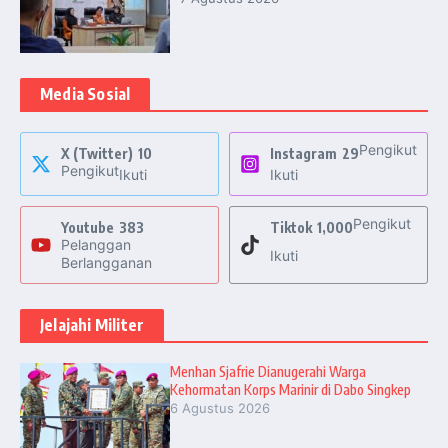
Media Sosial
Pengikut
X (Twitter)
10
Instagram
29
Pengikut
Ikuti
Ikuti
Pengikut
Youtube
383
Tiktok
1,000
Pelanggan
Ikuti
Berlangganan
Jelajahi Militer
Menhan Sjafrie Dianugerahi Warga
Kehormatan Korps Marinir di Dabo Singkep
6 Agustus 2026