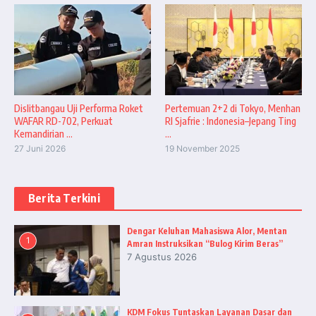
Dislitbangau Uji Performa Roket
Pertemuan 2+2 di Tokyo, Menhan
WAFAR RD-702, Perkuat
RI Sjafrie : Indonesia–Jepang Ting
Kemandirian ...
...
27 Juni 2026
19 November 2025
Berita Terkini
Dengar Keluhan Mahasiswa Alor, Mentan
1
Amran Instruksikan “Bulog Kirim Beras”
7 Agustus 2026
KDM Fokus Tuntaskan Layanan Dasar dan