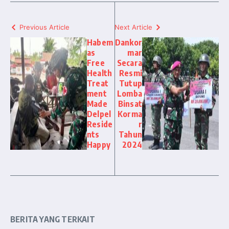
Previous Article
Next Article
Habem
Dankor
as
mar
Free
Secara
Health
Resmi
Treat
Tutup
ment
Lomba
Made
Binsat
Delpel
Korma
Reside
r
nts
Tahun
Happy
2024
BERITA YANG TERKAIT