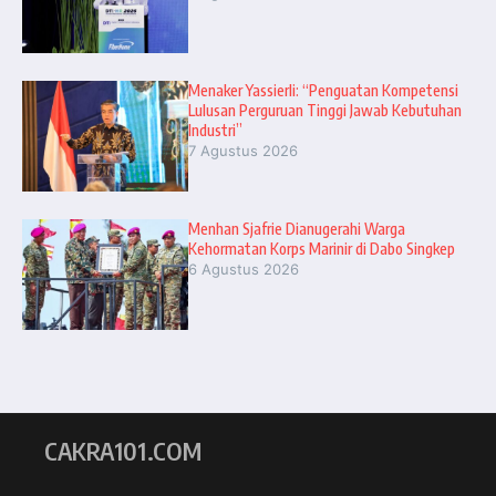
Menaker Yassierli: “Penguatan Kompetensi
Lulusan Perguruan Tinggi Jawab Kebutuhan
Industri”
7 Agustus 2026
Menhan Sjafrie Dianugerahi Warga
Kehormatan Korps Marinir di Dabo Singkep
6 Agustus 2026
CAKRA101.COM