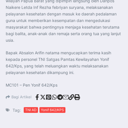
wilayah Papua Barat yang dipimpin langsung oleh Danpos
Perkuat Kerja Sama Repatriasi Artefak Budaya
Menteri PKP dan Ketua DEN Perkuat Kolaborasi
Naikere Letda Inf Rezha febriyan suryana, melaksanakan
Teknologi, Data, dan Pembiayaan Demi Percepatan
pelayanan kesehatan dengan masuk ke daerah pedalaman
Program 3 Juta Rumah
Pendaftaran MagangHub Angkatan II Batch 1 Dibuka
guna untuk memberikan kesempatan dan mengedukasi
hingga 28 Juli 2026, Kesempatan Raih Pengalaman Kerja
dan Sertifikasi Kompetensi
masyarakat bahwa pentingnya menjaga kesehatan terutama
KASAU Bekali 154 Perwira Remaja AAU 2026, Tekankan
bagi balita, anak-anak dan remaja serta orang tua yang lanjut
Integritas dan Profesionalisme sebagai Bekal
Pengabdian
usia.
Menlu Sugiono Dorong Kemitraan ASEAN–Inggris yang
Lebih Erat Hadapi Tantangan Global
Indonesia Dorong ASEAN dan Uni Eropa Perkuat
Bapak Absalon Arifin natama mengucapkan terima kasih
Stabilitas Global melalui Kemitraan Strategis
kepada personel TNI Satgas Pamtas Kewilayahan Yonif
Menlu RI Dorong Kemitraan Ekonomi ASEAN–Korea
Selatan untuk Perkuat Ketahanan Kawasan
642/Kps, yang telah meluangkan waktu melaksanakan
Kemitraan ASEAN–Kanada Perkuat Ketahanan Ekonomi,
Pangan, dan Energi Kawasan
pelayanan kesehatan dikampung ini.
ASEAN dan India Perkuat Ketahanan Kawasan lewat
Kerja Sama Maritim, Ekonomi, dan Kesehatan
BI Pertahankan BI-Rate 5,75 Persen untuk Jaga
MC101 – Pen Yonif 642/Kps
Stabilitas dan Dukung Pertumbuhan Ekonomi
Kepala BGN Sudaryono Tegaskan Komitmen Perkuat
Transparansi dan Akuntabilitas Program Makan Bergizi
Bagi Artikel
Gratis
Tag:
TNI AD
Yonif 642/KPS