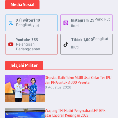
Media Sosial
Pengikut
X (Twitter)
10
Instagram
29
Pengikut
Ikuti
Ikuti
Pengikut
Youtube
383
Tiktok
1,000
Pelanggan
Ikuti
Berlangganan
Jelajahi Militer
Dispsiau Raih Rekor MURI Usai Gelar Tes IPU
dan PNA untuk 3.000 Peserta
6 Agustus 2026
Wapang TNI Hadiri Penyerahan LHP BPK
atas Laporan Keuangan 2025