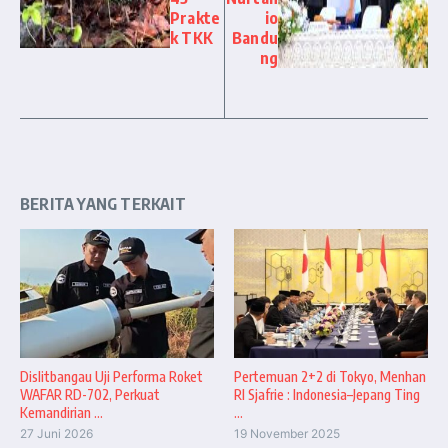
Prakte
io
k TKK
Bandu
ng
BERITA YANG TERKAIT
Dislitbangau Uji Performa Roket
Pertemuan 2+2 di Tokyo, Menhan
WAFAR RD-702, Perkuat
RI Sjafrie : Indonesia–Jepang Ting
Kemandirian ...
...
27 Juni 2026
19 November 2025