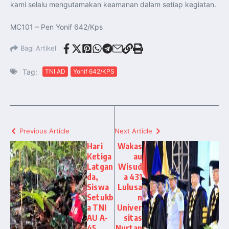
kami selalu mengutamakan keamanan dalam setiap kegiatan.
MC101 – Pen Yonif 642/Kps
Bagi Artikel
Tag:
TNI AD
Yonif 642/KPS
Previous Article
Next Article
Hari
Wakas
Ketiga
au
Latgan
Wisud
da,
a 431
Siswa
Lulusa
Setukb
n
a TNI
Univer
AU A-
sitas
45
Nurtan