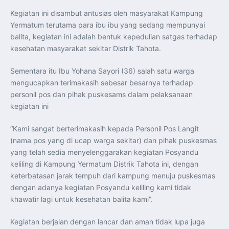
Transparansi dan Akuntabilitas Program Makan Bergizi
Gratis
Kegiatan ini disambut antusias oleh masyarakat Kampung
Presiden Prabowo Resmi Lantik Sudaryono sebagai
Yermatum terutama para ibu ibu yang sedang mempunyai
Kepala Badan Gizi Nasional
Presiden Prabowo Lantik Sudaryono sebagai Kepala
balita, kegiatan ini adalah bentuk kepedulian satgas terhadap
Badan Gizi Nasional
Presiden Prabowo Tekankan Integritas dan Loyalitas
kesehatan masyarakat sekitar Distrik Tahota.
sebagai Pedoman Utama Perwira TNI-Polri
Presiden Prabowo Lantik 1.177 Perwira Remaja TNI-Polri
pada Upacara Praspa 2026
Sementara itu Ibu Yohana Sayori (36) salah satu warga
Mensesneg Tegaskan Komitmen Pemerintah Bangun
mengucapkan terimakasih sebesar besarnya terhadap
Ekosistem Kendaraan Listrik Nasional
Penerbang T-50i Golden Eagle TNI AU Ikuti Latihan
personil pos dan pihak puskesams dalam pelaksanaan
DBFM dalam Pitch Black 2026 di Australia
kegiatan ini
Pemerintah dan DPR Sepakati RUU PFII Lanjut ke
Pembicaraan Tingkat II di Rapat Paripurna
Pemerintah Tetapkan Minimal 60 Persen Gas Blok
“Kami sangat berterimakasih kepada Personil Pos Langit
Masela untuk Kebutuhan Domestik
Presiden Prabowo: “Indonesia di Jalur Tepat untuk
(nama pos yang di ucap warga sekitar) dan pihak puskesmas
Wujudkan Penghapusan Kemiskinan dan Kelaparan”
Presiden Prabowo Tegaskan Pembenahan Kebocoran
yang telah sedia menyelenggarakan kegiatan Posyandu
Ekonomi Demi Lindungi Kekayaan Negara dan
keliling di Kampung Yermatum Distrik Tahota ini, dengan
Sejahterakan Rakyat
Presiden Prabowo Jadikan Sidang Kabinet Paripurna
keterbatasan jarak tempuh dari kampung menuju puskesmas
Momentum Evaluasi Kinerja Pemerintah Menuju Tahun
dengan adanya kegiatan Posyandu keliling kami tidak
Kedua
khawatir lagi untuk kesehatan balita kami”.
Kegiatan berjalan dengan lancar dan aman tidak lupa juga