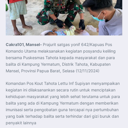
Latihan DACT di Exercise Pitch Black 2026 Tingkatkan
Kesiapan Tempur Penerbang TNI AU
Menlu Sugiono: “Kekuatan Ekonomi ASEAN-RRT Harus
Menjadi Penopang Stabilitas Kawasan”
ASEAN dan Amerika Serikat Perkuat Kemitraan untuk
Jaga Stabilitas Kawasan dan Dorong Pertumbuhan
Ekonomi
Presiden Prabowo Terima Direktur FBI, Indonesia dan AS
Perkuat Kerja Sama Repatriasi Artefak Budaya
Menteri PKP dan Ketua DEN Perkuat Kolaborasi
Teknologi, Data, dan Pembiayaan Demi Percepatan
Cakra101, Mansel-
Prajurit satgas yonif 642/Kapuas Pos
Program 3 Juta Rumah
Komando Utama melaksanakan kegiatan posyandu keliling
Pendaftaran MagangHub Angkatan II Batch 1 Dibuka
hingga 28 Juli 2026, Kesempatan Raih Pengalaman Kerja
bersama Puskesmas Tahota kepada masyarakat dan para
dan Sertifikasi Kompetensi
KASAU Bekali 154 Perwira Remaja AAU 2026, Tekankan
balita di Kampung Yermatum, Distrik Tahota, Kabupaten
Integritas dan Profesionalisme sebagai Bekal
Mansel, Provinsi Papua Barat, Selasa (12/11/2024)
Pengabdian
Menlu Sugiono Dorong Kemitraan ASEAN–Inggris yang
Lebih Erat Hadapi Tantangan Global
Komandan Pos Kout Tahota Lettu Inf Supiyan menyampaikan
Indonesia Dorong ASEAN dan Uni Eropa Perkuat
Stabilitas Global melalui Kemitraan Strategis
kegiatan ini dilaksanankan secara rutin untuk menciptakan
Menlu RI Dorong Kemitraan Ekonomi ASEAN–Korea
kehidupan masyarakat yang lebih sehat terutama untuk para
Selatan untuk Perkuat Ketahanan Kawasan
Kemitraan ASEAN–Kanada Perkuat Ketahanan Ekonomi,
balita yang ada di Kampung Yermatum dengan memberikan
Pangan, dan Energi Kawasan
ASEAN dan India Perkuat Ketahanan Kawasan lewat
imunisasi serta pengobatan guna tercapai nya pertumbuhan
Kerja Sama Maritim, Ekonomi, dan Kesehatan
yang baik terhadap balita serta terhindar dari gizi buruk dan
BI Pertahankan BI-Rate 5,75 Persen untuk Jaga
Stabilitas dan Dukung Pertumbuhan Ekonomi
penyakit lainnya
Kepala BGN Sudaryono Tegaskan Komitmen Perkuat