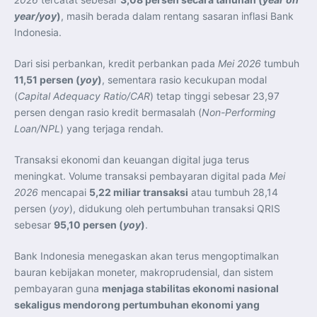
year/yoy
)
, masih berada dalam rentang sasaran inflasi Bank
Indonesia.
Dari sisi perbankan, kredit perbankan pada
Mei 2026
tumbuh
11,51 persen (
yoy
)
, sementara rasio kecukupan modal
(
Capital Adequacy Ratio/CAR
) tetap tinggi sebesar 23,97
persen dengan rasio kredit bermasalah (
Non-Performing
Loan/NPL
) yang terjaga rendah.
Transaksi ekonomi dan keuangan digital juga terus
meningkat. Volume transaksi pembayaran digital pada
Mei
2026
mencapai
5,22 miliar transaksi
atau tumbuh 28,14
persen (
yoy
), didukung oleh pertumbuhan transaksi QRIS
sebesar
95,10 persen (
yoy
)
.
Bank Indonesia menegaskan akan terus mengoptimalkan
bauran kebijakan moneter, makroprudensial, dan sistem
pembayaran guna
menjaga stabilitas ekonomi nasional
sekaligus mendorong pertumbuhan ekonomi yang