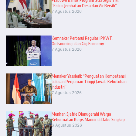
Prabowo Bahas Program Strategis TNI,
“Fokus Jembatan Desa dan Air Bersih”
7 Agustus 2026
Kemnaker Perbarui Regulasi PKWT,
Outsourcing, dan Gig Economy
7 Agustus 2026
Menaker Yassierli: “Penguatan Kompetensi
Lulusan Perguruan Tinggi Jawab Kebutuhan
Industri”
7 Agustus 2026
Menhan Sjafrie Dianugerahi Warga
Kehormatan Korps Marinir di Dabo Singkep
6 Agustus 2026