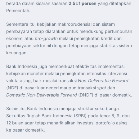
Perkuat Kerja Sama Repatriasi Artefak Budaya
berada dalam kisaran sasaran
2,5±1 persen
yang ditetapkan
Menteri PKP dan Ketua DEN Perkuat Kolaborasi
Pemerintah.
Teknologi, Data, dan Pembiayaan Demi Percepatan
Program 3 Juta Rumah
Pendaftaran MagangHub Angkatan II Batch 1 Dibuka
Sementara itu, kebijakan makroprudensial dan sistem
hingga 28 Juli 2026, Kesempatan Raih Pengalaman Kerja
dan Sertifikasi Kompetensi
pembayaran tetap diarahkan untuk mendukung pertumbuhan
KASAU Bekali 154 Perwira Remaja AAU 2026, Tekankan
Integritas dan Profesionalisme sebagai Bekal
ekonomi atau
pro-growth
melalui peningkatan kredit dan
Pengabdian
pembiayaan sektor riil dengan tetap menjaga stabilitas sistem
Menlu Sugiono Dorong Kemitraan ASEAN–Inggris yang
Lebih Erat Hadapi Tantangan Global
keuangan.
Indonesia Dorong ASEAN dan Uni Eropa Perkuat
Stabilitas Global melalui Kemitraan Strategis
Menlu RI Dorong Kemitraan Ekonomi ASEAN–Korea
Bank Indonesia juga memperkuat efektivitas implementasi
Selatan untuk Perkuat Ketahanan Kawasan
kebijakan moneter melalui peningkatan intensitas intervensi
Kemitraan ASEAN–Kanada Perkuat Ketahanan Ekonomi,
Pangan, dan Energi Kawasan
valuta asing, baik melalui transaksi
Non-Deliverable Forward
ASEAN dan India Perkuat Ketahanan Kawasan lewat
Kerja Sama Maritim, Ekonomi, dan Kesehatan
(NDF) di pasar luar negeri maupun transaksi
spot
dan
BI Pertahankan BI-Rate 5,75 Persen untuk Jaga
Domestic Non-Deliverable Forward
(DNDF) di pasar domestik.
Stabilitas dan Dukung Pertumbuhan Ekonomi
Kepala BGN Sudaryono Tegaskan Komitmen Perkuat
Transparansi dan Akuntabilitas Program Makan Bergizi
Selain itu, Bank Indonesia menjaga struktur suku bunga
Gratis
Sekuritas Rupiah Bank Indonesia (SRBI) pada tenor 6, 9, dan
12 bulan agar tetap menarik aliran investasi portofolio asing
ke pasar domestik.