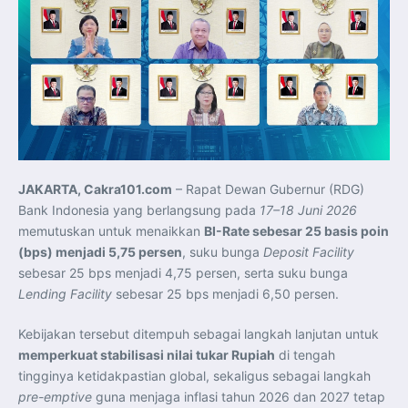
Koordinasi Jaga Stabilitas Keuangan dan Kepercayaan
Pasar
Presiden Prabowo Perkuat Sinergi Perguruan Tinggi dan
PT PAL untuk Majukan Industri Perkapalan Nasional
KASAL dan Panglima Armada Pasifik Rusia Resmi Buka
Latma ORRUDA 2026
T-50i Golden Eagle TNI AU Meriahkan Pitch Black Mindil
Beach Flying Display 2026
Indonesia dan Turki Sepakati Joint Action Plan 2026–
2027, Perkuat Pasar Kerja Inklusif hingga Transformasi
Balai Vokasi
TNI AU Tingkatkan Kemampuan Personel melalui
Pelatihan Signal Radio untuk Misi Pertahanan Udara dan
Radar
JAKARTA, Cakra101.com
– Rapat Dewan Gubernur (RDG)
Menkeu Purbaya Instruksikan Penyelarasan Aturan KEK
untuk Perkuat Daya Saing Industri Dalam Negeri
Bank Indonesia yang berlangsung pada
17–18 Juni 2026
Mentan Amran Pacu Produksi Gula Nasional, Target
memutuskan untuk menaikkan
Swasembada Gula Putih Dua Tahun dan Tembus 3 Juta
BI-Rate sebesar 25 basis poin
Ton
(bps) menjadi 5,75 persen
, suku bunga
Deposit Facility
Menlu Sugiono Tekankan Inovasi sebagai Kunci
Penguatan Kerja Sama Konkret ASEAN Plus Three
sebesar 25 bps menjadi 4,75 persen, serta suku bunga
Latma ORRUDA 2026 di Vladivostok Perkuat Diplomasi
Lending Facility
sebesar 25 bps menjadi 6,50 persen.
Maritim TNI AL dan Rusia
Latihan DACT di Exercise Pitch Black 2026 Tingkatkan
Kesiapan Tempur Penerbang TNI AU
Kebijakan tersebut ditempuh sebagai langkah lanjutan untuk
Menlu Sugiono: “Kekuatan Ekonomi ASEAN-RRT Harus
Menjadi Penopang Stabilitas Kawasan”
memperkuat stabilisasi nilai tukar Rupiah
di tengah
ASEAN dan Amerika Serikat Perkuat Kemitraan untuk
tingginya ketidakpastian global, sekaligus sebagai langkah
Jaga Stabilitas Kawasan dan Dorong Pertumbuhan
Ekonomi
pre-emptive
guna menjaga inflasi tahun 2026 dan 2027 tetap
Presiden Prabowo Terima Direktur FBI, Indonesia dan AS