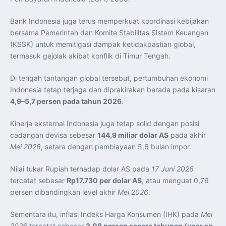
Bank Indonesia juga terus memperkuat koordinasi kebijakan
bersama Pemerintah dan Komite Stabilitas Sistem Keuangan
(KSSK) untuk memitigasi dampak ketidakpastian global,
termasuk gejolak akibat konflik di Timur Tengah.
Di tengah tantangan global tersebut, pertumbuhan ekonomi
Indonesia tetap terjaga dan diprakirakan berada pada kisaran
4,9–5,7 persen pada tahun 2026
.
Kinerja eksternal Indonesia juga tetap solid dengan posisi
cadangan devisa sebesar
144,9 miliar dolar AS
pada akhir
Mei 2026
, setara dengan pembiayaan 5,6 bulan impor.
Nilai tukar Rupiah terhadap dolar AS pada
17 Juni 2026
tercatat sebesar
Rp17.730 per dolar AS
, atau menguat 0,76
persen dibandingkan level akhir
Mei 2026
.
Sementara itu, inflasi Indeks Harga Konsumen (IHK) pada
Mei
2026
tercatat sebesar
3,08 persen secara tahunan (
year on