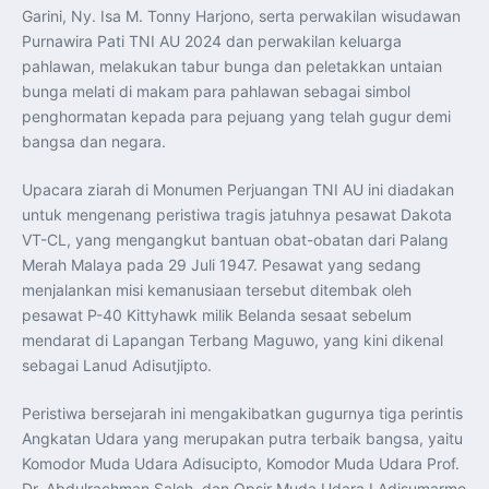
Garini, Ny. Isa M. Tonny Harjono, serta perwakilan wisudawan
Purnawira Pati TNI AU 2024 dan perwakilan keluarga
pahlawan, melakukan tabur bunga dan peletakkan untaian
bunga melati di makam para pahlawan sebagai simbol
penghormatan kepada para pejuang yang telah gugur demi
bangsa dan negara.
Upacara ziarah di Monumen Perjuangan TNI AU ini diadakan
untuk mengenang peristiwa tragis jatuhnya pesawat Dakota
VT-CL, yang mengangkut bantuan obat-obatan dari Palang
Merah Malaya pada 29 Juli 1947. Pesawat yang sedang
menjalankan misi kemanusiaan tersebut ditembak oleh
pesawat P-40 Kittyhawk milik Belanda sesaat sebelum
mendarat di Lapangan Terbang Maguwo, yang kini dikenal
sebagai Lanud Adisutjipto.
Peristiwa bersejarah ini mengakibatkan gugurnya tiga perintis
Angkatan Udara yang merupakan putra terbaik bangsa, yaitu
Komodor Muda Udara Adisucipto, Komodor Muda Udara Prof.
Dr. Abdulrachman Saleh, dan Opsir Muda Udara I Adisumarmo