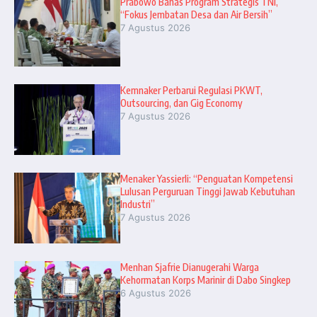
Prabowo Bahas Program Strategis TNI,
“Fokus Jembatan Desa dan Air Bersih”
7 Agustus 2026
Kemnaker Perbarui Regulasi PKWT,
Outsourcing, dan Gig Economy
7 Agustus 2026
Menaker Yassierli: “Penguatan Kompetensi
Lulusan Perguruan Tinggi Jawab Kebutuhan
Industri”
7 Agustus 2026
Menhan Sjafrie Dianugerahi Warga
Kehormatan Korps Marinir di Dabo Singkep
6 Agustus 2026