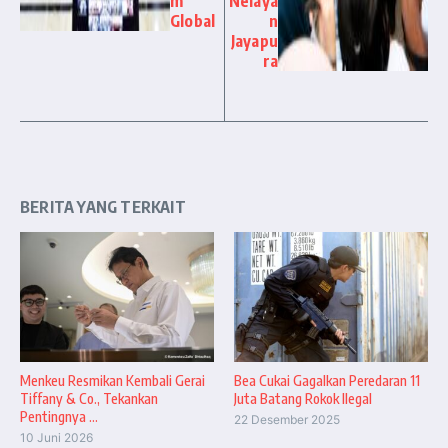
m
Nelaya
Global
n
Jayapu
ra
BERITA YANG TERKAIT
Menkeu Resmikan Kembali Gerai
Bea Cukai Gagalkan Peredaran 11
Tiffany & Co., Tekankan
Juta Batang Rokok Ilegal
Pentingnya ...
22 Desember 2025
10 Juni 2026