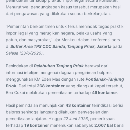
penindakan terhadap praktik impor ilegal secara konsisten.
Perkuat Kerja Sama Repatriasi Artefak Budaya
Menteri PKP dan Ketua DEN Perkuat Kolaborasi
Menurutnya, pengungkapan kasus tersebut merupakan hasil
Teknologi, Data, dan Pembiayaan Demi Percepatan
dari pengawasan yang dilakukan secara berkelanjutan.
Program 3 Juta Rumah
Pendaftaran MagangHub Angkatan II Batch 1 Dibuka
hingga 28 Juli 2026, Kesempatan Raih Pengalaman Kerja
“Pemerintah berkomitmen untuk terus menindak tegas praktik
dan Sertifikasi Kompetensi
KASAU Bekali 154 Perwira Remaja AAU 2026, Tekankan
impor ilegal yang merugikan negara, pelaku usaha yang
Integritas dan Profesionalisme sebagai Bekal
Pengabdian
patuh, dan masyarakat,” ujar Menkeu dalam konferensi pers
Menlu Sugiono Dorong Kemitraan ASEAN–Inggris yang
di
Buffer Area TPS CDC Banda, Tanjung Priok, Jakarta
pada
Lebih Erat Hadapi Tantangan Global
Indonesia Dorong ASEAN dan Uni Eropa Perkuat
Selasa (23/6/2026)
.
Stabilitas Global melalui Kemitraan Strategis
Menlu RI Dorong Kemitraan Ekonomi ASEAN–Korea
Selatan untuk Perkuat Ketahanan Kawasan
Penindakan di
Pelabuhan Tanjung Priok
berawal dari
Kemitraan ASEAN–Kanada Perkuat Ketahanan Ekonomi,
informasi intelijen mengenai dugaan pengiriman balpres
Pangan, dan Energi Kawasan
ASEAN dan India Perkuat Ketahanan Kawasan lewat
menggunakan KM Eden Mas dengan rute
Pontianak
–
Tanjung
Kerja Sama Maritim, Ekonomi, dan Kesehatan
Priok
. Dari total
268 kontainer
yang diangkut kapal tersebut,
BI Pertahankan BI-Rate 5,75 Persen untuk Jaga
Stabilitas dan Dukung Pertumbuhan Ekonomi
Bea Cukai melakukan pemeriksaan terhadap
46 kontainer
.
Kepala BGN Sudaryono Tegaskan Komitmen Perkuat
Transparansi dan Akuntabilitas Program Makan Bergizi
Gratis
Hasil pemindaian menunjukkan
43 kontainer
terindikasi berisi
balpres sehingga langsung dilakukan penyegelan dan
pemeriksaan lanjutan. Hingga
22 Juni 2026
, pemeriksaan
terhadap
19 kontainer
menemukan sebanyak
2.067 bal
berisi