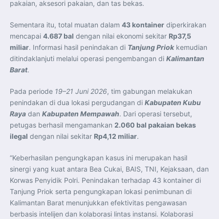
pakaian, aksesori pakaian, dan tas bekas.
Sementara itu, total muatan dalam
43 kontainer
diperkirakan
mencapai
4.687 bal
dengan nilai ekonomi sekitar
Rp37,5
miliar
. Informasi hasil penindakan di
Tanjung Priok
kemudian
ditindaklanjuti melalui operasi pengembangan di
Kalimantan
Barat
.
Pada periode
19–21 Juni 2026
, tim gabungan melakukan
penindakan di dua lokasi pergudangan di
Kabupaten Kubu
Raya
dan
Kabupaten Mempawah
. Dari operasi tersebut,
petugas berhasil mengamankan
2.060 bal pakaian bekas
ilegal
dengan nilai sekitar
Rp4,12 miliar
.
“Keberhasilan pengungkapan kasus ini merupakan hasil
sinergi yang kuat antara Bea Cukai, BAIS, TNI, Kejaksaan, dan
Korwas Penyidik Polri. Penindakan terhadap 43 kontainer di
Tanjung Priok serta pengungkapan lokasi penimbunan di
Kalimantan Barat menunjukkan efektivitas pengawasan
berbasis intelijen dan kolaborasi lintas instansi. Kolaborasi