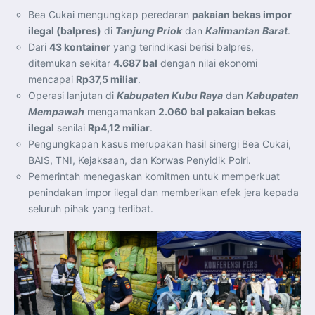
Bea Cukai mengungkap peredaran
pakaian bekas impor
ilegal (balpres)
di
Tanjung Priok
dan
Kalimantan Barat
.
Dari
43 kontainer
yang terindikasi berisi balpres,
ditemukan sekitar
4.687 bal
dengan nilai ekonomi
mencapai
Rp37,5 miliar
.
Operasi lanjutan di
Kabupaten Kubu Raya
dan
Kabupaten
Mempawah
mengamankan
2.060 bal pakaian bekas
ilegal
senilai
Rp4,12 miliar
.
Pengungkapan kasus merupakan hasil sinergi Bea Cukai,
BAIS, TNI, Kejaksaan, dan Korwas Penyidik Polri.
Pemerintah menegaskan komitmen untuk memperkuat
penindakan impor ilegal dan memberikan efek jera kepada
seluruh pihak yang terlibat.