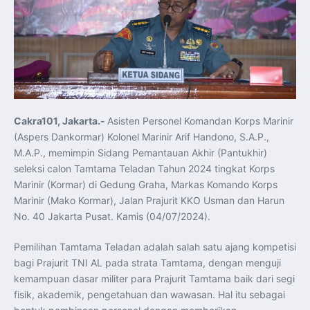
Koordinasi Jaga Stabilitas Keuangan dan Kepercayaan
Pasar
Presiden Prabowo Perkuat Sinergi Perguruan Tinggi dan
PT PAL untuk Majukan Industri Perkapalan Nasional
KASAL dan Panglima Armada Pasifik Rusia Resmi Buka
Latma ORRUDA 2026
T-50i Golden Eagle TNI AU Meriahkan Pitch Black Mindil
Beach Flying Display 2026
Indonesia dan Turki Sepakati Joint Action Plan 2026–
2027, Perkuat Pasar Kerja Inklusif hingga Transformasi
Balai Vokasi
TNI AU Tingkatkan Kemampuan Personel melalui
Cakra101, Jakarta.-
Asisten Personel Komandan Korps Marinir
Pelatihan Signal Radio untuk Misi Pertahanan Udara dan
Radar
(Aspers Dankormar) Kolonel Marinir Arif Handono, S.A.P.,
Menkeu Purbaya Instruksikan Penyelarasan Aturan KEK
M.A.P., memimpin Sidang Pemantauan Akhir (Pantukhir)
untuk Perkuat Daya Saing Industri Dalam Negeri
Mentan Amran Pacu Produksi Gula Nasional, Target
seleksi calon Tamtama Teladan Tahun 2024 tingkat Korps
Swasembada Gula Putih Dua Tahun dan Tembus 3 Juta
Marinir (Kormar) di Gedung Graha, Markas Komando Korps
Ton
Menlu Sugiono Tekankan Inovasi sebagai Kunci
Marinir (Mako Kormar), Jalan Prajurit KKO Usman dan Harun
Penguatan Kerja Sama Konkret ASEAN Plus Three
Latma ORRUDA 2026 di Vladivostok Perkuat Diplomasi
No. 40 Jakarta Pusat. Kamis (04/07/2024).
Maritim TNI AL dan Rusia
Latihan DACT di Exercise Pitch Black 2026 Tingkatkan
Kesiapan Tempur Penerbang TNI AU
Pemilihan Tamtama Teladan adalah salah satu ajang kompetisi
Menlu Sugiono: “Kekuatan Ekonomi ASEAN-RRT Harus
bagi Prajurit TNI AL pada strata Tamtama, dengan menguji
Menjadi Penopang Stabilitas Kawasan”
ASEAN dan Amerika Serikat Perkuat Kemitraan untuk
kemampuan dasar militer para Prajurit Tamtama baik dari segi
Jaga Stabilitas Kawasan dan Dorong Pertumbuhan
fisik, akademik, pengetahuan dan wawasan. Hal itu sebagai
Ekonomi
Presiden Prabowo Terima Direktur FBI, Indonesia dan AS