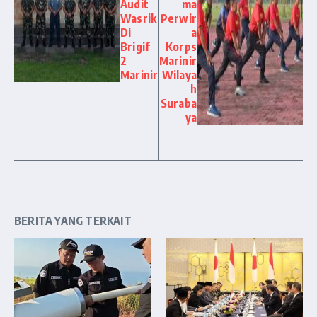
Audit
ma
Wasrik
Perwir
Di
a
Brigif
Korps
2
Marinir
Marinir
Wilaya
h
Suraba
ya
BERITA YANG TERKAIT