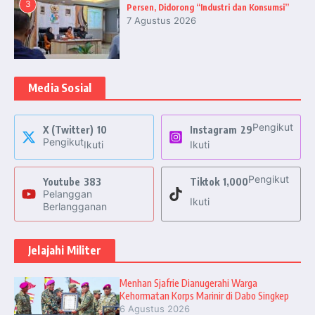
3
Persen, Didorong “Industri dan Konsumsi”
7 Agustus 2026
Media Sosial
Pengikut
X (Twitter)
10
Instagram
29
Pengikut
Ikuti
Ikuti
Pengikut
Youtube
383
Tiktok
1,000
Pelanggan
Ikuti
Berlangganan
Jelajahi Militer
Menhan Sjafrie Dianugerahi Warga
Kehormatan Korps Marinir di Dabo Singkep
6 Agustus 2026