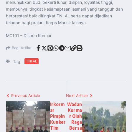
menunjukkan budi pekerti luhur, disiplin, loyalitas tinggi,
mempunyai tingkat kesamaptaan jasmani yang tangguh dan
berprestasi baik ditingkat TNI AL serta dapat dijadikan
teladan bagi prajurit Korps Marinir lainnya.
MC101 – Dispen Kormar
Bagi Artikel
Tag:
TNI AL
Previous Article
Next Article
Irkorm
Wadan
ar
Korma
Pimpin
r Olah
Kunker
Raga
Tim
Bersa