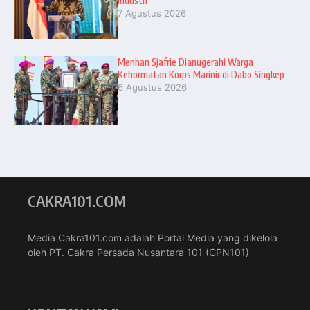
Industri”
7 Agustus 2026
Menhan Sjafrie Dianugerahi Warga
Kehormatan Korps Marinir di Dabo Singkep
6 Agustus 2026
CAKRA101.COM
Media Cakra101.com adalah Portal Media yang dikelola
oleh PT. Cakra Persada Nusantara 101 (CPN101)