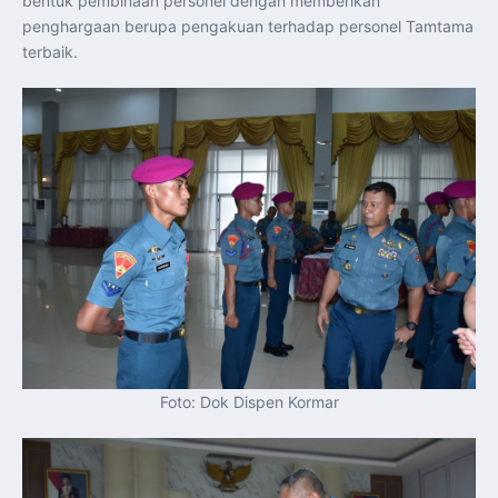
bentuk pembinaan personel dengan memberikan
Perkuat Kerja Sama Repatriasi Artefak Budaya
Menteri PKP dan Ketua DEN Perkuat Kolaborasi
penghargaan berupa pengakuan terhadap personel Tamtama
Teknologi, Data, dan Pembiayaan Demi Percepatan
terbaik.
Program 3 Juta Rumah
Pendaftaran MagangHub Angkatan II Batch 1 Dibuka
hingga 28 Juli 2026, Kesempatan Raih Pengalaman Kerja
dan Sertifikasi Kompetensi
KASAU Bekali 154 Perwira Remaja AAU 2026, Tekankan
Integritas dan Profesionalisme sebagai Bekal
Pengabdian
Menlu Sugiono Dorong Kemitraan ASEAN–Inggris yang
Lebih Erat Hadapi Tantangan Global
Indonesia Dorong ASEAN dan Uni Eropa Perkuat
Stabilitas Global melalui Kemitraan Strategis
Menlu RI Dorong Kemitraan Ekonomi ASEAN–Korea
Selatan untuk Perkuat Ketahanan Kawasan
Kemitraan ASEAN–Kanada Perkuat Ketahanan Ekonomi,
Pangan, dan Energi Kawasan
ASEAN dan India Perkuat Ketahanan Kawasan lewat
Kerja Sama Maritim, Ekonomi, dan Kesehatan
BI Pertahankan BI-Rate 5,75 Persen untuk Jaga
Stabilitas dan Dukung Pertumbuhan Ekonomi
Kepala BGN Sudaryono Tegaskan Komitmen Perkuat
Transparansi dan Akuntabilitas Program Makan Bergizi
Gratis
Foto: Dok Dispen Kormar