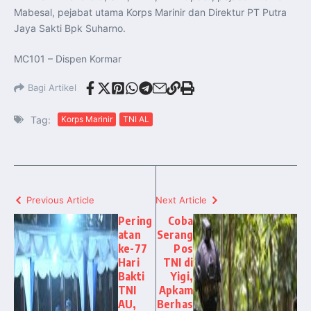
Mabesal, pejabat utama Korps Marinir dan Direktur PT Putra
Jaya Sakti Bpk Suharno.
MC101 – Dispen Kormar
Bagi Artikel
Tag:
Korps Marinir
TNI AL
Previous Article
Next Article
Pering
Coba
atan
Serang
ke-77
Pos
Hari
TNI di
Bakti
Yigi,
TNI
Apkam
AU,
Berhas