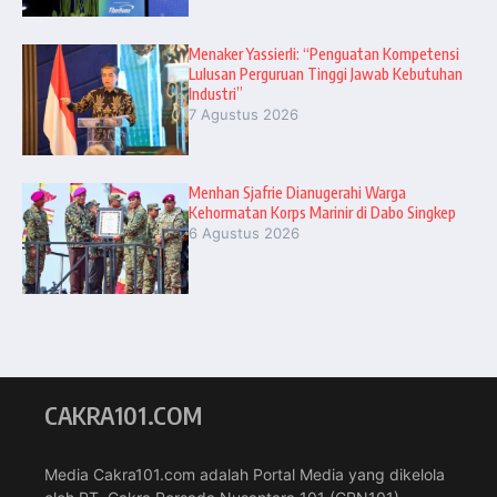
Menaker Yassierli: “Penguatan Kompetensi
Lulusan Perguruan Tinggi Jawab Kebutuhan
Industri”
7 Agustus 2026
Menhan Sjafrie Dianugerahi Warga
Kehormatan Korps Marinir di Dabo Singkep
6 Agustus 2026
CAKRA101.COM
Media Cakra101.com adalah Portal Media yang dikelola