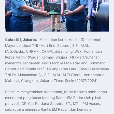
Koordinasi Jaga Stabilitas Keuangan dan Kepercayaan
Pasar
Presiden Prabowo Perkuat Sinergi Perguruan Tinggi dan
PT PAL untuk Majukan Industri Perkapalan Nasional
KASAL dan Panglima Armada Pasifik Rusia Resmi Buka
Latma ORRUDA 2026
T-50i Golden Eagle TNI AU Meriahkan Pitch Black Mindil
Beach Flying Display 2026
Indonesia dan Turki Sepakati Joint Action Plan 2026–
2027, Perkuat Pasar Kerja Inklusif hingga Transformasi
Balai Vokasi
Cakra101, Jakarta.-
Komandan Korps Marinir (Dankormar)
TNI AU Tingkatkan Kemampuan Personel melalui
Mayor Jenderal TNI (Mar) Endi Supardi, S.E., M.M.,
Pelatihan Signal Radio untuk Misi Pertahanan Udara dan
Radar
M.Tr.Opsla., CHRMP., CRMP., didampingi Wakil Komandan
Menkeu Purbaya Instruksikan Penyelarasan Aturan KEK
Korps Marinir (Wadan Kormar) Brigjen TNI (Mar) Suherlan
untuk Perkuat Daya Saing Industri Dalam Negeri
Mentan Amran Pacu Produksi Gula Nasional, Target
menerima Kendaraan Taktis Mobile EM Radar and Command
Swasembada Gula Putih Dua Tahun dan Tembus 3 Juta
Ton
Center dari Kepala Staf TNI Angkatan Laut (Kasal) Laksamana
Menlu Sugiono Tekankan Inovasi sebagai Kunci
TNI Dr. Muhammad Ali, S.E., M.M., M.Tr.Opsla., bertempat di
Penguatan Kerja Sama Konkret ASEAN Plus Three
Latma ORRUDA 2026 di Vladivostok Perkuat Diplomasi
Mabesal, Cilangkap, Jakarta Timur, Senin (29/07/2024).
Maritim TNI AL dan Rusia
Latihan DACT di Exercise Pitch Black 2026 Tingkatkan
Kesiapan Tempur Penerbang TNI AU
Sebelum menyerahkan kendaraan, Kasal beserta rombongan
Menlu Sugiono: “Kekuatan Ekonomi ASEAN-RRT Harus
mendapat penjelasan tentang Rantis EM Radar oleh pihak
Menjadi Penopang Stabilitas Kawasan”
ASEAN dan Amerika Serikat Perkuat Kemitraan untuk
penyedia DR Yusi Perdana Saputra, ST., MT., IPM Asean.,
Jaga Stabilitas Kawasan dan Dorong Pertumbuhan
Ekonomi
selanjutnya meninjau Rantis EM Radar, dan kemudian
Presiden Prabowo Terima Direktur FBI, Indonesia dan AS