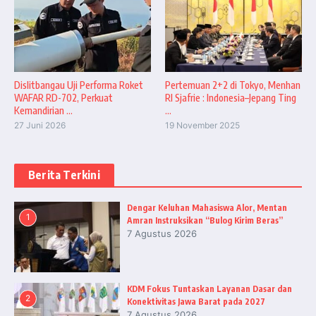
Dislitbangau Uji Performa Roket
Pertemuan 2+2 di Tokyo, Menhan
WAFAR RD-702, Perkuat
RI Sjafrie : Indonesia–Jepang Ting
Kemandirian ...
...
27 Juni 2026
19 November 2025
Berita Terkini
Dengar Keluhan Mahasiswa Alor, Mentan
1
Amran Instruksikan “Bulog Kirim Beras”
7 Agustus 2026
KDM Fokus Tuntaskan Layanan Dasar dan
2
Konektivitas Jawa Barat pada 2027
7 Agustus 2026