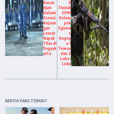
Kasau
il
Ajak
Tindak
Dalami
OPM
Esensi
Kelom
Kejuan
pok
gan
Egianu
Lewat
s
Napak
Kogoy
Tilas di
a 1
Yogyak
Tewas
arta
dan 2
Luka-
Luka
BERITA YANG TERKAIT