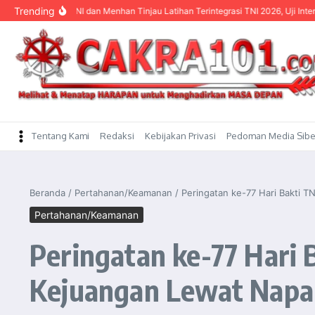
content
Trending
a TNI dan Menhan Tinjau Latihan Terintegrasi TNI 2026, Uji Interoperabilitas Tri
Tentang Kami
Redaksi
Kebijakan Privasi
Pedoman Media Sibe
Beranda
/
Pertahanan/Keamanan
/
Peringatan ke-77 Hari Bakti T
Pertahanan/Keamanan
Peringatan ke-77 Hari 
Kejuangan Lewat Napak