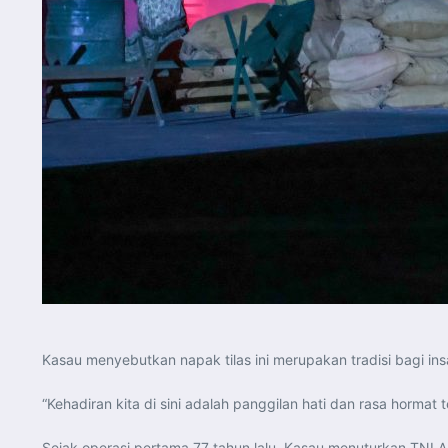
Kasau menyebutkan napak tilas ini merupakan tradisi bagi in
“Kehadiran kita di sini adalah panggilan hati dan rasa hor
Sejak operasi pertama 77 tahun lalu, Kasau menuturkan TNI 