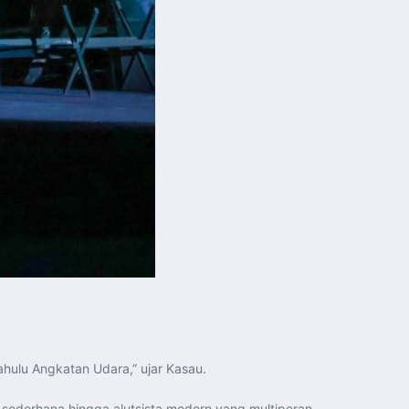
hulu Angkatan Udara,” ujar Kasau.
sederhana hingga alutsista modern yang multiperan.