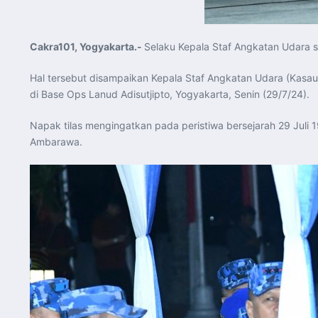
Cakra101, Yogyakarta.-
Selaku Kepala Staf Angkatan Udara s
Hal tersebut disampaikan Kepala Staf Angkatan Udara (Kasau
di Base Ops Lanud Adisutjipto, Yogyakarta, Senin (29/7/24).
Napak tilas mengingatkan pada peristiwa bersejarah 29 Juli
Ambarawa.