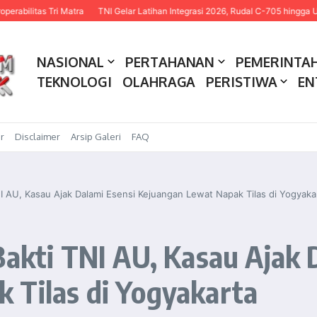
 Matra
TNI Gelar Latihan Integrasi 2026, Rudal C-705 hingga USV Kamikaze
NASIONAL
PERTAHANAN
PEMERINTA
TEKNOLOGI
OLAHRAGA
PERISTIWA
EN
r
Disclaimer
Arsip Galeri
FAQ
NI AU, Kasau Ajak Dalami Esensi Kejuangan Lewat Napak Tilas di Yogyaka
Bakti TNI AU, Kasau Ajak 
 Tilas di Yogyakarta