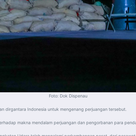
Foto: Dok Dispenau
san dirgantara Indonesia untuk mengenang perjuangan tersebut.
mat terhadap makna mendalam perjuangan dan pengorbanan para penda
Angkatan Udara telah mengalami perkembangan pesat, dari pesawat 