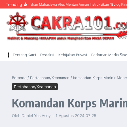
content
Trending
Dengar Keluhan Mahasiswa Alor, Mentan Amran Instruksikan “Bulog Kirim Beras
Tentang Kami
Redaksi
Kebijakan Privasi
Pedoman Media Sibe
Beranda
/
Pertahanan/Keamanan
/
Komandan Korps Marinir Mener
Pertahanan/Keamanan
Komandan Korps Marini
Oleh
Daniel Yos Asoy
1 Agustus 2024
07:25