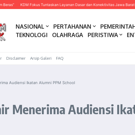
”
KDM Fokus Tuntaskan Layanan Dasar dan Konektivitas Jawa Barat pada 2
NASIONAL
PERTAHANAN
PEMERINTA
TEKNOLOGI
OLAHRAGA
PERISTIWA
EN
r
Disclaimer
Arsip Galeri
FAQ
ima Audiensi Ikatan Alumni PPM School
r Menerima Audiensi Ika