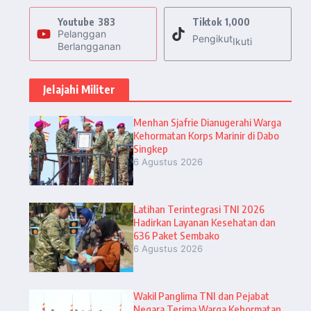
Youtube
383
Tiktok
1,000
Pelanggan
Pengikut
Ikuti
Berlangganan
Jelajahi Militer
Menhan Sjafrie Dianugerahi Warga
Kehormatan Korps Marinir di Dabo
Singkep
6 Agustus 2026
Latihan Terintegrasi TNI 2026
Hadirkan Layanan Kesehatan dan
636 Paket Sembako
6 Agustus 2026
Wakil Panglima TNI dan Pejabat
Negara Terima Warga Kehormatan