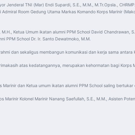
or Jenderal TNI (Mar) Endi Supardi, S.E., M.M., M.Tr.Opsla., CHRM
 di Admiral Room Gedung Utama Markas Komando Korps Marinir (Mako
., M.H., Ketua Umum ikatan alumni PPM School David Chandrawan, S
umni PPM School Dr. Ir. Santo Dewatmoko, M.M.
turahmi dan sekaligus membangun komunikasi dan kerja sama antara 
imakasih atas kedatangannya, merupakan kehormatan bagi Korps Ma
rps Marinir dan Ketua umum ikatan alumni PPM School saling bertuka
 Marinir Kolonel Marinir Nanang Saefullah, S.E., M.M., Asisten Poten