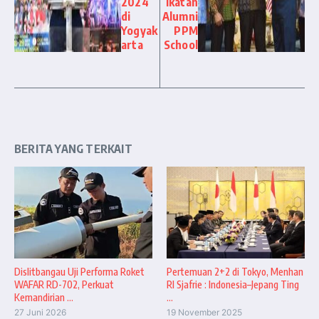
2024
Ikatan
di
Alumni
Yogyak
PPM
arta
School
BERITA YANG TERKAIT
Dislitbangau Uji Performa Roket
Pertemuan 2+2 di Tokyo, Menhan
WAFAR RD-702, Perkuat
RI Sjafrie : Indonesia–Jepang Ting
Kemandirian ...
...
27 Juni 2026
19 November 2025