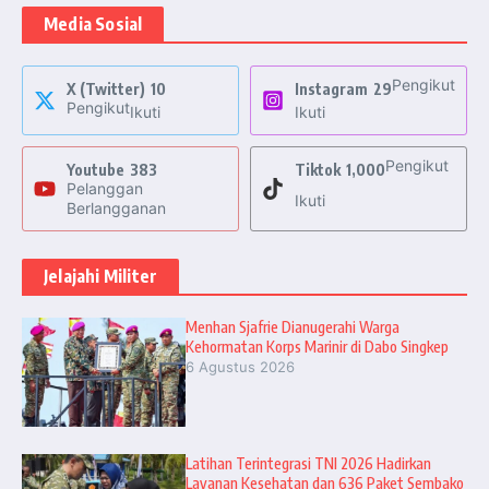
Media Sosial
Pengikut
X (Twitter)
10
Instagram
29
Pengikut
Ikuti
Ikuti
Pengikut
Youtube
383
Tiktok
1,000
Pelanggan
Ikuti
Berlangganan
Jelajahi Militer
Menhan Sjafrie Dianugerahi Warga
Kehormatan Korps Marinir di Dabo Singkep
6 Agustus 2026
Latihan Terintegrasi TNI 2026 Hadirkan
Layanan Kesehatan dan 636 Paket Sembako