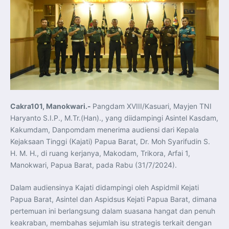
Koordinasi Jaga Stabilitas Keuangan dan Kepercayaan
Pasar
Presiden Prabowo Perkuat Sinergi Perguruan Tinggi dan
PT PAL untuk Majukan Industri Perkapalan Nasional
KASAL dan Panglima Armada Pasifik Rusia Resmi Buka
Latma ORRUDA 2026
T-50i Golden Eagle TNI AU Meriahkan Pitch Black Mindil
Beach Flying Display 2026
Indonesia dan Turki Sepakati Joint Action Plan 2026–
2027, Perkuat Pasar Kerja Inklusif hingga Transformasi
Balai Vokasi
TNI AU Tingkatkan Kemampuan Personel melalui
Pelatihan Signal Radio untuk Misi Pertahanan Udara dan
Radar
Cakra101, Manokwari.-
Pangdam XVIII/Kasuari, Mayjen TNI
Menkeu Purbaya Instruksikan Penyelarasan Aturan KEK
untuk Perkuat Daya Saing Industri Dalam Negeri
Haryanto S.I.P., M.Tr.(Han)., yang diidampingi Asintel Kasdam,
Mentan Amran Pacu Produksi Gula Nasional, Target
Kakumdam, Danpomdam menerima audiensi dari Kepala
Swasembada Gula Putih Dua Tahun dan Tembus 3 Juta
Ton
Kejaksaan Tinggi (Kajati) Papua Barat, Dr. Moh Syarifudin S.
Menlu Sugiono Tekankan Inovasi sebagai Kunci
Penguatan Kerja Sama Konkret ASEAN Plus Three
H. M. H., di ruang kerjanya, Makodam, Trikora, Arfai 1,
Latma ORRUDA 2026 di Vladivostok Perkuat Diplomasi
Manokwari, Papua Barat, pada Rabu (31/7/2024).
Maritim TNI AL dan Rusia
Latihan DACT di Exercise Pitch Black 2026 Tingkatkan
Kesiapan Tempur Penerbang TNI AU
Dalam audiensinya Kajati didampingi oleh Aspidmil Kejati
Menlu Sugiono: “Kekuatan Ekonomi ASEAN-RRT Harus
Menjadi Penopang Stabilitas Kawasan”
Papua Barat, Asintel dan Aspidsus Kejati Papua Barat, dimana
ASEAN dan Amerika Serikat Perkuat Kemitraan untuk
pertemuan ini berlangsung dalam suasana hangat dan penuh
Jaga Stabilitas Kawasan dan Dorong Pertumbuhan
Ekonomi
keakraban, membahas sejumlah isu strategis terkait dengan
Presiden Prabowo Terima Direktur FBI, Indonesia dan AS