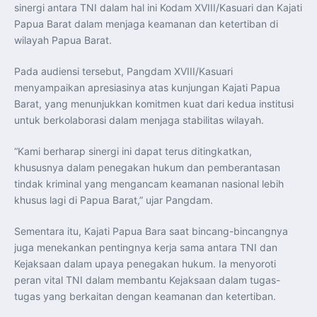
Perkuat Kerja Sama Repatriasi Artefak Budaya
sinergi antara TNI dalam hal ini Kodam XVIII/Kasuari dan Kajati
Menteri PKP dan Ketua DEN Perkuat Kolaborasi
Papua Barat dalam menjaga keamanan dan ketertiban di
Teknologi, Data, dan Pembiayaan Demi Percepatan
Program 3 Juta Rumah
wilayah Papua Barat.
Pendaftaran MagangHub Angkatan II Batch 1 Dibuka
hingga 28 Juli 2026, Kesempatan Raih Pengalaman Kerja
dan Sertifikasi Kompetensi
Pada audiensi tersebut, Pangdam XVIII/Kasuari
KASAU Bekali 154 Perwira Remaja AAU 2026, Tekankan
Integritas dan Profesionalisme sebagai Bekal
menyampaikan apresiasinya atas kunjungan Kajati Papua
Pengabdian
Barat, yang menunjukkan komitmen kuat dari kedua institusi
Menlu Sugiono Dorong Kemitraan ASEAN–Inggris yang
Lebih Erat Hadapi Tantangan Global
untuk berkolaborasi dalam menjaga stabilitas wilayah.
Indonesia Dorong ASEAN dan Uni Eropa Perkuat
Stabilitas Global melalui Kemitraan Strategis
Menlu RI Dorong Kemitraan Ekonomi ASEAN–Korea
“Kami berharap sinergi ini dapat terus ditingkatkan,
Selatan untuk Perkuat Ketahanan Kawasan
khususnya dalam penegakan hukum dan pemberantasan
Kemitraan ASEAN–Kanada Perkuat Ketahanan Ekonomi,
Pangan, dan Energi Kawasan
tindak kriminal yang mengancam keamanan nasional lebih
ASEAN dan India Perkuat Ketahanan Kawasan lewat
Kerja Sama Maritim, Ekonomi, dan Kesehatan
khusus lagi di Papua Barat,” ujar Pangdam.
BI Pertahankan BI-Rate 5,75 Persen untuk Jaga
Stabilitas dan Dukung Pertumbuhan Ekonomi
Kepala BGN Sudaryono Tegaskan Komitmen Perkuat
Sementara itu, Kajati Papua Bara saat bincang-bincangnya
Transparansi dan Akuntabilitas Program Makan Bergizi
juga menekankan pentingnya kerja sama antara TNI dan
Gratis
Kejaksaan dalam upaya penegakan hukum. Ia menyoroti
peran vital TNI dalam membantu Kejaksaan dalam tugas-
tugas yang berkaitan dengan keamanan dan ketertiban.