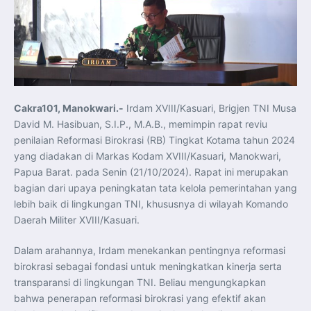
Koordinasi Jaga Stabilitas Keuangan dan Kepercayaan
Pasar
Presiden Prabowo Perkuat Sinergi Perguruan Tinggi dan
PT PAL untuk Majukan Industri Perkapalan Nasional
KASAL dan Panglima Armada Pasifik Rusia Resmi Buka
Latma ORRUDA 2026
T-50i Golden Eagle TNI AU Meriahkan Pitch Black Mindil
Beach Flying Display 2026
Indonesia dan Turki Sepakati Joint Action Plan 2026–
2027, Perkuat Pasar Kerja Inklusif hingga Transformasi
Balai Vokasi
Cakra101, Manokwari.-
Irdam XVIII/Kasuari, Brigjen TNI Musa
TNI AU Tingkatkan Kemampuan Personel melalui
David M. Hasibuan, S.I.P., M.A.B., memimpin rapat reviu
Pelatihan Signal Radio untuk Misi Pertahanan Udara dan
Radar
penilaian Reformasi Birokrasi (RB) Tingkat Kotama tahun 2024
Menkeu Purbaya Instruksikan Penyelarasan Aturan KEK
yang diadakan di Markas Kodam XVIII/Kasuari, Manokwari,
untuk Perkuat Daya Saing Industri Dalam Negeri
Mentan Amran Pacu Produksi Gula Nasional, Target
Papua Barat. pada Senin (21/10/2024). Rapat ini merupakan
Swasembada Gula Putih Dua Tahun dan Tembus 3 Juta
Ton
bagian dari upaya peningkatan tata kelola pemerintahan yang
Menlu Sugiono Tekankan Inovasi sebagai Kunci
lebih baik di lingkungan TNI, khususnya di wilayah Komando
Penguatan Kerja Sama Konkret ASEAN Plus Three
Latma ORRUDA 2026 di Vladivostok Perkuat Diplomasi
Daerah Militer XVIII/Kasuari.
Maritim TNI AL dan Rusia
Latihan DACT di Exercise Pitch Black 2026 Tingkatkan
Kesiapan Tempur Penerbang TNI AU
Dalam arahannya, Irdam menekankan pentingnya reformasi
Menlu Sugiono: “Kekuatan Ekonomi ASEAN-RRT Harus
birokrasi sebagai fondasi untuk meningkatkan kinerja serta
Menjadi Penopang Stabilitas Kawasan”
ASEAN dan Amerika Serikat Perkuat Kemitraan untuk
transparansi di lingkungan TNI. Beliau mengungkapkan
Jaga Stabilitas Kawasan dan Dorong Pertumbuhan
Ekonomi
bahwa penerapan reformasi birokrasi yang efektif akan
Presiden Prabowo Terima Direktur FBI, Indonesia dan AS