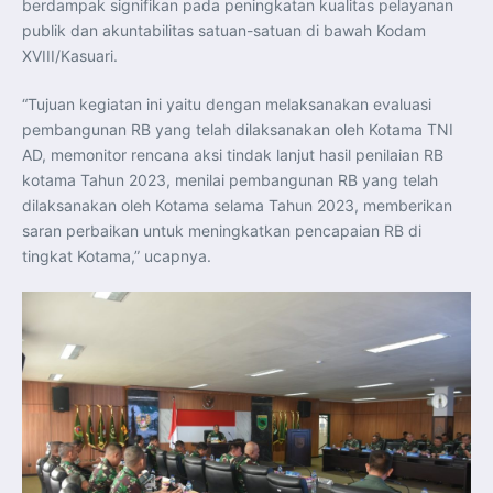
berdampak signifikan pada peningkatan kualitas pelayanan
Perkuat Kerja Sama Repatriasi Artefak Budaya
Menteri PKP dan Ketua DEN Perkuat Kolaborasi
publik dan akuntabilitas satuan-satuan di bawah Kodam
Teknologi, Data, dan Pembiayaan Demi Percepatan
XVIII/Kasuari.
Program 3 Juta Rumah
Pendaftaran MagangHub Angkatan II Batch 1 Dibuka
hingga 28 Juli 2026, Kesempatan Raih Pengalaman Kerja
dan Sertifikasi Kompetensi
“Tujuan kegiatan ini yaitu dengan melaksanakan evaluasi
KASAU Bekali 154 Perwira Remaja AAU 2026, Tekankan
pembangunan RB yang telah dilaksanakan oleh Kotama TNI
Integritas dan Profesionalisme sebagai Bekal
Pengabdian
AD, memonitor rencana aksi tindak lanjut hasil penilaian RB
Menlu Sugiono Dorong Kemitraan ASEAN–Inggris yang
kotama Tahun 2023, menilai pembangunan RB yang telah
Lebih Erat Hadapi Tantangan Global
Indonesia Dorong ASEAN dan Uni Eropa Perkuat
dilaksanakan oleh Kotama selama Tahun 2023, memberikan
Stabilitas Global melalui Kemitraan Strategis
saran perbaikan untuk meningkatkan pencapaian RB di
Menlu RI Dorong Kemitraan Ekonomi ASEAN–Korea
Selatan untuk Perkuat Ketahanan Kawasan
tingkat Kotama,” ucapnya.
Kemitraan ASEAN–Kanada Perkuat Ketahanan Ekonomi,
Pangan, dan Energi Kawasan
ASEAN dan India Perkuat Ketahanan Kawasan lewat
Kerja Sama Maritim, Ekonomi, dan Kesehatan
BI Pertahankan BI-Rate 5,75 Persen untuk Jaga
Stabilitas dan Dukung Pertumbuhan Ekonomi
Kepala BGN Sudaryono Tegaskan Komitmen Perkuat
Transparansi dan Akuntabilitas Program Makan Bergizi
Gratis