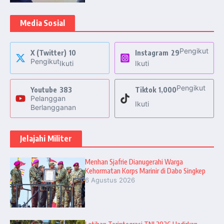
Media Sosial
Pengikut
X (Twitter)
10
Instagram
29
Pengikut
Ikuti
Ikuti
Pengikut
Youtube
383
Tiktok
1,000
Pelanggan
Ikuti
Berlangganan
Jelajahi Militer
Menhan Sjafrie Dianugerahi Warga
Kehormatan Korps Marinir di Dabo Singkep
6 Agustus 2026