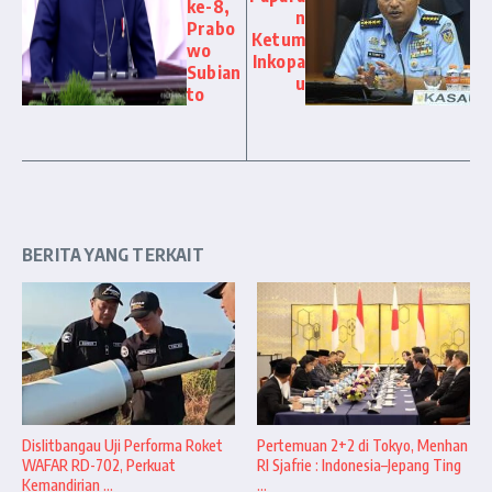
ke-8,
n
Prabo
Ketum
wo
Inkopa
Subian
u
to
BERITA YANG TERKAIT
Dislitbangau Uji Performa Roket
Pertemuan 2+2 di Tokyo, Menhan
WAFAR RD-702, Perkuat
RI Sjafrie : Indonesia–Jepang Ting
Kemandirian ...
...