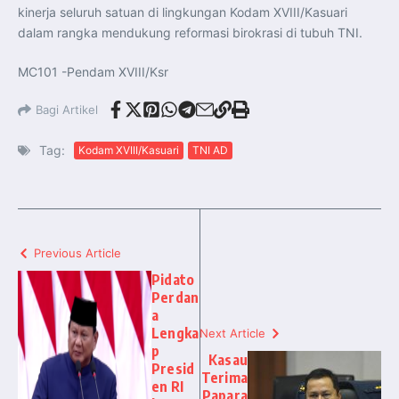
kinerja seluruh satuan di lingkungan Kodam XVIII/Kasuari
dalam rangka mendukung reformasi birokrasi di tubuh TNI.
MC101 -Pendam XVIII/Ksr
Bagi Artikel
Tag:
Kodam XVIII/Kasuari
TNI AD
Previous Article
Pidato
Perdan
a
Lengka
Next Article
p
Kasau
Presid
Terima
en RI
Papara