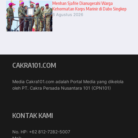
Menhan Sjafrie Dianugerahi Warga
Kehormatan Korps Marinir di Dabo Singkep
6 Agustus 2026
CAKRA101.COM
Media Cakra101.com adalah Portal Media yang dikelola
oleh PT. Cakra Persada Nusantara 101 (CPN101)
KONTAK KAMI
No. HP: +62 812-7282-5007