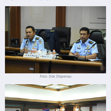
Perkuat Kerja Sama Repatriasi Artefak Budaya
Menteri PKP dan Ketua DEN Perkuat Kolaborasi
Teknologi, Data, dan Pembiayaan Demi Percepatan
Program 3 Juta Rumah
Pendaftaran MagangHub Angkatan II Batch 1 Dibuka
hingga 28 Juli 2026, Kesempatan Raih Pengalaman Kerja
dan Sertifikasi Kompetensi
KASAU Bekali 154 Perwira Remaja AAU 2026, Tekankan
Integritas dan Profesionalisme sebagai Bekal
Pengabdian
Menlu Sugiono Dorong Kemitraan ASEAN–Inggris yang
Lebih Erat Hadapi Tantangan Global
Indonesia Dorong ASEAN dan Uni Eropa Perkuat
Stabilitas Global melalui Kemitraan Strategis
Menlu RI Dorong Kemitraan Ekonomi ASEAN–Korea
Selatan untuk Perkuat Ketahanan Kawasan
Kemitraan ASEAN–Kanada Perkuat Ketahanan Ekonomi,
Pangan, dan Energi Kawasan
ASEAN dan India Perkuat Ketahanan Kawasan lewat
Kerja Sama Maritim, Ekonomi, dan Kesehatan
BI Pertahankan BI-Rate 5,75 Persen untuk Jaga
Foto: Dok Dispenau
Stabilitas dan Dukung Pertumbuhan Ekonomi
Kepala BGN Sudaryono Tegaskan Komitmen Perkuat
Transparansi dan Akuntabilitas Program Makan Bergizi
Gratis