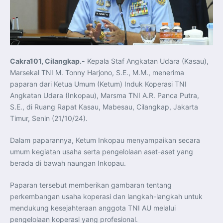
Koordinasi Jaga Stabilitas Keuangan dan Kepercayaan
Pasar
Presiden Prabowo Perkuat Sinergi Perguruan Tinggi dan
PT PAL untuk Majukan Industri Perkapalan Nasional
KASAL dan Panglima Armada Pasifik Rusia Resmi Buka
Latma ORRUDA 2026
T-50i Golden Eagle TNI AU Meriahkan Pitch Black Mindil
Beach Flying Display 2026
Cakra101, Cilangkap.-
Kepala Staf Angkatan Udara (Kasau),
Indonesia dan Turki Sepakati Joint Action Plan 2026–
2027, Perkuat Pasar Kerja Inklusif hingga Transformasi
Marsekal TNI M. Tonny Harjono, S.E., M.M., menerima
Balai Vokasi
TNI AU Tingkatkan Kemampuan Personel melalui
paparan dari Ketua Umum (Ketum) Induk Koperasi TNI
Pelatihan Signal Radio untuk Misi Pertahanan Udara dan
Angkatan Udara (Inkopau), Marsma TNI A.R. Panca Putra,
Radar
Menkeu Purbaya Instruksikan Penyelarasan Aturan KEK
S.E., di Ruang Rapat Kasau, Mabesau, Cilangkap, Jakarta
untuk Perkuat Daya Saing Industri Dalam Negeri
Timur, Senin (21/10/24).
Mentan Amran Pacu Produksi Gula Nasional, Target
Swasembada Gula Putih Dua Tahun dan Tembus 3 Juta
Ton
Dalam paparannya, Ketum Inkopau menyampaikan secara
Menlu Sugiono Tekankan Inovasi sebagai Kunci
Penguatan Kerja Sama Konkret ASEAN Plus Three
umum kegiatan usaha serta pengelolaan aset-aset yang
Latma ORRUDA 2026 di Vladivostok Perkuat Diplomasi
Maritim TNI AL dan Rusia
berada di bawah naungan Inkopau.
Latihan DACT di Exercise Pitch Black 2026 Tingkatkan
Kesiapan Tempur Penerbang TNI AU
Menlu Sugiono: “Kekuatan Ekonomi ASEAN-RRT Harus
Paparan tersebut memberikan gambaran tentang
Menjadi Penopang Stabilitas Kawasan”
perkembangan usaha koperasi dan langkah-langkah untuk
ASEAN dan Amerika Serikat Perkuat Kemitraan untuk
Jaga Stabilitas Kawasan dan Dorong Pertumbuhan
mendukung kesejahteraan anggota TNI AU melalui
Ekonomi
pengelolaan koperasi yang profesional.
Presiden Prabowo Terima Direktur FBI, Indonesia dan AS