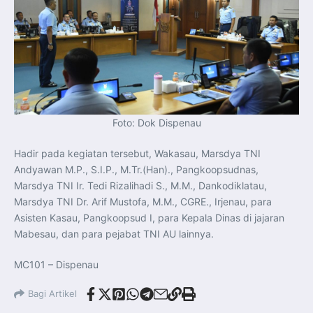
Foto: Dok Dispenau
Hadir pada kegiatan tersebut, Wakasau, Marsdya TNI
Andyawan M.P., S.I.P., M.Tr.(Han)., Pangkoopsudnas,
Marsdya TNI Ir. Tedi Rizalihadi S., M.M., Dankodiklatau,
Marsdya TNI Dr. Arif Mustofa, M.M., CGRE., Irjenau, para
Asisten Kasau, Pangkoopsud I, para Kepala Dinas di jajaran
Mabesau, dan para pejabat TNI AU lainnya.
MC101 – Dispenau
Bagi Artikel