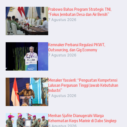
Prabowo Bahas Program Strategis TNI,
“Fokus Jembatan Desa dan Air Bersih”
7 Agustus 2026
Kemnaker Perbarui Regulasi PKWT,
Outsourcing, dan Gig Economy
7 Agustus 2026
Menaker Yassierli: “Penguatan Kompetensi
Lulusan Perguruan Tinggi Jawab Kebutuhan
Industri”
7 Agustus 2026
Menhan Sjafrie Dianugerahi Warga
Kehormatan Korps Marinir di Dabo Singkep
6 Agustus 2026