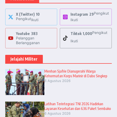
Pengikut
X (Twitter)
10
Instagram
29
Pengikut
Ikuti
Ikuti
Pengikut
Youtube
383
Tiktok
1,000
Pelanggan
Ikuti
Berlangganan
Jelajahi Militer
Menhan Sjafrie Dianugerahi Warga
Kehormatan Korps Marinir di Dabo Singkep
6 Agustus 2026
Latihan Terintegrasi TNI 2026 Hadirkan
Layanan Kesehatan dan 636 Paket Sembako
6 Agustus 2026