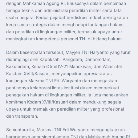
Perkuat Kerja Sama Repatriasi Artefak Budaya
dengan Mahkamah Agung RI, khususnya dalam pembinaan
Menteri PKP dan Ketua DEN Perkuat Kolaborasi
tenaga teknis dan administrasi peradilan militer serta tata
Teknologi, Data, dan Pembiayaan Demi Percepatan
Program 3 Juta Rumah
usaha negara. Kedua pejabat berdiskusi terkait peningkatan
Pendaftaran MagangHub Angkatan II Batch 1 Dibuka
kerja sama strategis dalam menghadapi tantangan hukum
hingga 28 Juli 2026, Kesempatan Raih Pengalaman Kerja
dan Sertifikasi Kompetensi
dan peradilan di lingkungan militer, termasuk upaya untuk
KASAU Bekali 154 Perwira Remaja AAU 2026, Tekankan
Integritas dan Profesionalisme sebagai Bekal
meningkatkan kompetensi personel TNI di bidang hukum.
Pengabdian
Menlu Sugiono Dorong Kemitraan ASEAN–Inggris yang
Lebih Erat Hadapi Tantangan Global
Dalam kesempatan tersebut, Mayjen TNI Haryanto yang turut
Indonesia Dorong ASEAN dan Uni Eropa Perkuat
didampingi oleh Kapoksahli Pangdam, Danpomdam,
Stabilitas Global melalui Kemitraan Strategis
Menlu RI Dorong Kemitraan Ekonomi ASEAN–Korea
Kakumdam, Kepala Otmil IV-21 Manokwari, dan Waasintel
Selatan untuk Perkuat Ketahanan Kawasan
Kasdam XVIII/Kasuari, menyampaikan apresiasi atas
Kemitraan ASEAN–Kanada Perkuat Ketahanan Ekonomi,
Pangan, dan Energi Kawasan
kunjungan Marsma TNI Edi Wuryanto dan menegaskan
ASEAN dan India Perkuat Ketahanan Kawasan lewat
Kerja Sama Maritim, Ekonomi, dan Kesehatan
pentingnya kolaborasi lintas institusi dalam memperkuat
BI Pertahankan BI-Rate 5,75 Persen untuk Jaga
penegakan hukum di lingkungan militer. Ia juga menekankan
Stabilitas dan Dukung Pertumbuhan Ekonomi
Kepala BGN Sudaryono Tegaskan Komitmen Perkuat
komitmen Kodam XVIII/Kasuari dalam mendukung segala
Transparansi dan Akuntabilitas Program Makan Bergizi
upaya untuk memajukan peradilan militer yang profesional
Gratis
dan transparan.
Sementara itu, Marsma TNI Edi Wuryanto mengungkapkan
harapannya agar sinergi antara TNI dan Mahkamah Agung RI