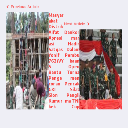
Previous Article
Masyar
akat
Next Article
Distrik
Aifat
Dankor
Apresi
mar
asi
Hadir
Satgas
Dalam
Yonif
Pembu
762/VY
kaan
S
Open
Bantu
Turna
Penge
men
coran
Pencak
GKI
Silat
Sion
Pangli
Kumur
ma TNI
kek
Cup