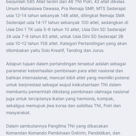
berjumlah 585 Atlet terdiri dari 46 TNI Polri, 42 atlet dikelas
Perkuat Kerja Sama Repatriasi Artefak Budaya
Menteri PKP dan Ketua DEN Perkuat Kolaborasi
Umum Mahasiswa Dewasa, Pra Remaja SMP, MTS Sederajat
Teknologi, Data, dan Pembiayaan Demi Percepatan
usia 12-14 tahun sebanyak 148 atlet, ditingkat Remaja SMA
Program 3 Juta Rumah
Pendaftaran MagangHub Angkatan II Batch 1 Dibuka
Sederajat usia 14-17 tahun sebanyak 100 atlet, sedangkan di
hingga 28 Juli 2026, Kesempatan Raih Pengalaman Kerja
dan Sertifikasi Kompetensi
Usia Dini 1 TK usia 5-6 tahun 10 atlet, Usia Dini SD Sederajat
KASAU Bekali 154 Perwira Remaja AAU 2026, Tekankan
2A usia 7-9 tahun 83 atlet, untuk Usia Dini SD Sederajat 2B
Integritas dan Profesionalisme sebagai Bekal
Pengabdian
usia 10-12 tahun 156 atlet. Kategori Pertandingan yang akan
Menlu Sugiono Dorong Kemitraan ASEAN–Inggris yang
dilombakan yaitu Solo Kreatif, Tanding dan Jurus.
Lebih Erat Hadapi Tantangan Global
Indonesia Dorong ASEAN dan Uni Eropa Perkuat
Stabilitas Global melalui Kemitraan Strategis
Adapun tujuan dalam pertandingan tersebut adalah sebagai
Menlu RI Dorong Kemitraan Ekonomi ASEAN–Korea
Selatan untuk Perkuat Ketahanan Kawasan
parameter keberhasilan pembinaan para atlet nasional dan
Kemitraan ASEAN–Kanada Perkuat Ketahanan Ekonomi,
Pangan, dan Energi Kawasan
bahkan internasional, mencari bibit atlet yang memiliki potensi
ASEAN dan India Perkuat Ketahanan Kawasan lewat
untuk berprestasi sebagai wujud keikutsertaan TNI dalam
Kerja Sama Maritim, Ekonomi, dan Kesehatan
BI Pertahankan BI-Rate 5,75 Persen untuk Jaga
membantu pemerintah dibidang pembinaan olahraga nasional
Stabilitas dan Dukung Pertumbuhan Ekonomi
juga untuk terciptanya ikatan yang harmonis, kompak,
Kepala BGN Sudaryono Tegaskan Komitmen Perkuat
Transparansi dan Akuntabilitas Program Makan Bergizi
sekaligus memupuk jiwa korsa dan soliditas TNI, Polri dan
Gratis
masyarakat.
Dalam sambutannya Panglima TNI yang dibacakan
Komandan Komando Pembinaan Doktrin, Pendidikan, dan