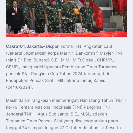
Koordinasi Jaga Stabilitas Keuangan dan Kepercayaan
Pasar
Presiden Prabowo Perkuat Sinergi Perguruan Tinggi dan
PT PAL untuk Majukan Industri Perkapalan Nasional
KASAL dan Panglima Armada Pasifik Rusia Resmi Buka
Latma ORRUDA 2026
T-50i Golden Eagle TNI AU Meriahkan Pitch Black Mindil
Beach Flying Display 2026
Indonesia dan Turki Sepakati Joint Action Plan 2026–
2027, Perkuat Pasar Kerja Inklusif hingga Transformasi
Balai Vokasi
Cakra101, Jakarta.-
Dispen Kormar TNI Angkatan Laut
TNI AU Tingkatkan Kemampuan Personel melalui
(Jakarta). Komandan Korps Marinir (Dankormar) Mayjen TNI
Pelatihan Signal Radio untuk Misi Pertahanan Udara dan
Radar
(Mar) Dr. Endi Supardi, S.E., M.M., M.Tr.Opsla., CHRMP.,
Menkeu Purbaya Instruksikan Penyelarasan Aturan KEK
CRMP., menghadiri Upacara Pembukaan Open Turnamen
untuk Perkuat Daya Saing Industri Dalam Negeri
Mentan Amran Pacu Produksi Gula Nasional, Target
pencak Silat Panglima Cup Tahun 2024 bertempat di
Swasembada Gula Putih Dua Tahun dan Tembus 3 Juta
Ton
Padepokan Pencak Silat TMII Jakarta Timur, Kamis
Menlu Sugiono Tekankan Inovasi sebagai Kunci
(24/10/2024).
Penguatan Kerja Sama Konkret ASEAN Plus Three
Latma ORRUDA 2026 di Vladivostok Perkuat Diplomasi
Maritim TNI AL dan Rusia
Masih dalam rangkaian memperingati Hari Ulang Tahun (HUT)
Latihan DACT di Exercise Pitch Black 2026 Tingkatkan
Kesiapan Tempur Penerbang TNI AU
ke-79 Tentara Nasional Indonesia (TNI) Panglima TNI
Menlu Sugiono: “Kekuatan Ekonomi ASEAN-RRT Harus
Jenderal TNI H. Agus Subiyanto, S.E., M.Si., adakan
Menjadi Penopang Stabilitas Kawasan”
ASEAN dan Amerika Serikat Perkuat Kemitraan untuk
Turnamen Open Pencak Silat yang diselenggarakan pada
Jaga Stabilitas Kawasan dan Dorong Pertumbuhan
Ekonomi
tanggal 24 sampai dengan 27 Oktober di tahun ini, Peserta
Presiden Prabowo Terima Direktur FBI, Indonesia dan AS