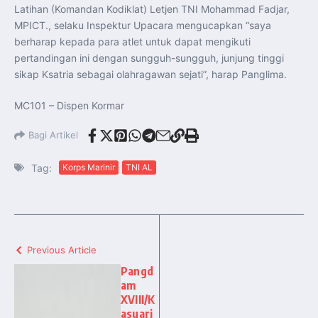
Latihan (Komandan Kodiklat) Letjen TNI Mohammad Fadjar,
MPICT., selaku Inspektur Upacara mengucapkan “saya
berharap kepada para atlet untuk dapat mengikuti
pertandingan ini dengan sungguh-sungguh, junjung tinggi
sikap Ksatria sebagai olahragawan sejati”, harap Panglima.
MC101 – Dispen Kormar
Bagi Artikel
Tag:
Korps Marinir
TNI AL
Previous Article
Pangd
am
XVIII/K
asuari