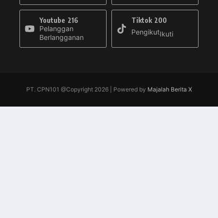
Youtube
216
Tiktok
200
Pelanggan
Pengikut
Ikuti
Berlangganan
PT. CPN101 @Copyright 2026 | Powered by
Majalah Berita X