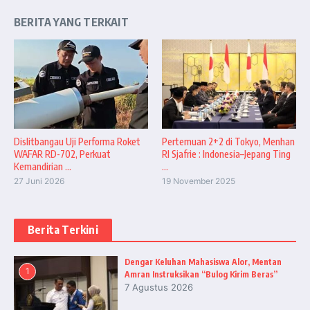
BERITA YANG TERKAIT
Dislitbangau Uji Performa Roket
Pertemuan 2+2 di Tokyo, Menhan
WAFAR RD-702, Perkuat
RI Sjafrie : Indonesia–Jepang Ting
Kemandirian ...
...
27 Juni 2026
19 November 2025
Berita Terkini
Dengar Keluhan Mahasiswa Alor, Mentan
1
Amran Instruksikan “Bulog Kirim Beras”
7 Agustus 2026