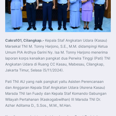
Koordinasi Jaga Stabilitas Keuangan dan Kepercayaan
Pasar
Presiden Prabowo Perkuat Sinergi Perguruan Tinggi dan
PT PAL untuk Majukan Industri Perkapalan Nasional
KASAL dan Panglima Armada Pasifik Rusia Resmi Buka
Latma ORRUDA 2026
T-50i Golden Eagle TNI AU Meriahkan Pitch Black Mindil
Beach Flying Display 2026
Indonesia dan Turki Sepakati Joint Action Plan 2026–
2027, Perkuat Pasar Kerja Inklusif hingga Transformasi
Balai Vokasi
Cakra101, Cilangkap.-
Kepala Staf Angkatan Udara (Kasau)
TNI AU Tingkatkan Kemampuan Personel melalui
Marsekal TNI M. Tonny Harjono, S.E., M.M. didampingi Ketua
Pelatihan Signal Radio untuk Misi Pertahanan Udara dan
Radar
Umum PIA Ardhya Garini Ny. Isa M. Tonny Harjono menerima
Menkeu Purbaya Instruksikan Penyelarasan Aturan KEK
laporan korps kenaikan pangkat dua Perwira Tinggi (Pati) TNI
untuk Perkuat Daya Saing Industri Dalam Negeri
Mentan Amran Pacu Produksi Gula Nasional, Target
Angkatan Udara di Ruang CC Kasau, Mabesau, Cilangkap,
Swasembada Gula Putih Dua Tahun dan Tembus 3 Juta
Ton
Jakarta Timur, Selasa (5/11/2024).
Menlu Sugiono Tekankan Inovasi sebagai Kunci
Penguatan Kerja Sama Konkret ASEAN Plus Three
Latma ORRUDA 2026 di Vladivostok Perkuat Diplomasi
Pati TNI AU yang naik pangkat yaitu Asisten Perencanaan
Maritim TNI AL dan Rusia
dan Anggaran Kepala Staf Angkatan Udara (Asrena Kasau)
Latihan DACT di Exercise Pitch Black 2026 Tingkatkan
Kesiapan Tempur Penerbang TNI AU
Marsda TNI Ian Fuady dan Kepala Staf Komando Gabungan
Menlu Sugiono: “Kekuatan Ekonomi ASEAN-RRT Harus
Wilayah Pertahanan (Kaskogabwilhan) III Marsda TNI Dr.
Menjadi Penopang Stabilitas Kawasan”
ASEAN dan Amerika Serikat Perkuat Kemitraan untuk
Azhar Aditama D., S.Sos., M.M., M.Han.
Jaga Stabilitas Kawasan dan Dorong Pertumbuhan
Ekonomi
Presiden Prabowo Terima Direktur FBI, Indonesia dan AS