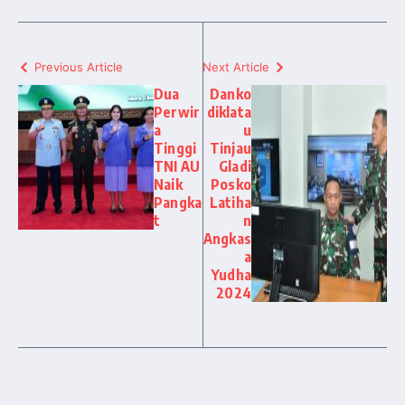
Previous Article
Next Article
Dua
Danko
Perwir
diklata
a
u
Tinggi
Tinjau
TNI AU
Gladi
Naik
Posko
Pangka
Latiha
t
n
Angkas
a
Yudha
2024