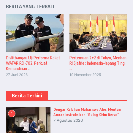
BERITA YANG TERKAIT
Dislitbangau Uji Performa Roket
Pertemuan 2+2 di Tokyo, Menhan
WAFAR RD-702, Perkuat
RI Sjafrie : Indonesia–Jepang Ting
Kemandirian ...
...
27 Juni 2026
19 November 2025
Berita Terkini
Dengar Keluhan Mahasiswa Alor, Mentan
1
Amran Instruksikan “Bulog Kirim Beras”
7 Agustus 2026