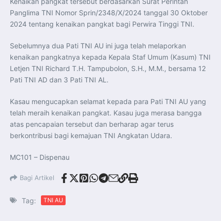
Kenaikan pangkat tersebut berdasarkan Surat Perintah
Perkuat Kerja Sama Repatriasi Artefak Budaya
Menteri PKP dan Ketua DEN Perkuat Kolaborasi
Panglima TNI Nomor Sprin/2348/X/2024 tanggal 30 Oktober
Teknologi, Data, dan Pembiayaan Demi Percepatan
2024 tentang kenaikan pangkat bagi Perwira Tinggi TNI.
Program 3 Juta Rumah
Pendaftaran MagangHub Angkatan II Batch 1 Dibuka
hingga 28 Juli 2026, Kesempatan Raih Pengalaman Kerja
Sebelumnya dua Pati TNI AU ini juga telah melaporkan
dan Sertifikasi Kompetensi
KASAU Bekali 154 Perwira Remaja AAU 2026, Tekankan
kenaikan pangkatnya kepada Kepala Staf Umum (Kasum) TNI
Integritas dan Profesionalisme sebagai Bekal
Pengabdian
Letjen TNI Richard T.H. Tampubolon, S.H., M.M., bersama 12
Menlu Sugiono Dorong Kemitraan ASEAN–Inggris yang
Pati TNI AD dan 3 Pati TNI AL.
Lebih Erat Hadapi Tantangan Global
Indonesia Dorong ASEAN dan Uni Eropa Perkuat
Stabilitas Global melalui Kemitraan Strategis
Kasau mengucapkan selamat kepada para Pati TNI AU yang
Menlu RI Dorong Kemitraan Ekonomi ASEAN–Korea
Selatan untuk Perkuat Ketahanan Kawasan
telah meraih kenaikan pangkat. Kasau juga merasa bangga
Kemitraan ASEAN–Kanada Perkuat Ketahanan Ekonomi,
atas pencapaian tersebut dan berharap agar terus
Pangan, dan Energi Kawasan
ASEAN dan India Perkuat Ketahanan Kawasan lewat
berkontribusi bagi kemajuan TNI Angkatan Udara.
Kerja Sama Maritim, Ekonomi, dan Kesehatan
BI Pertahankan BI-Rate 5,75 Persen untuk Jaga
Stabilitas dan Dukung Pertumbuhan Ekonomi
MC101 – Dispenau
Kepala BGN Sudaryono Tegaskan Komitmen Perkuat
Transparansi dan Akuntabilitas Program Makan Bergizi
Gratis
Bagi Artikel
Tag:
TNI AU