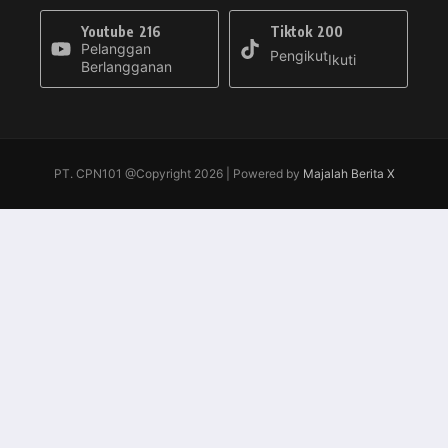
Youtube
216
Tiktok
200
Pelanggan
Pengikut
Ikuti
Berlangganan
PT. CPN101 @Copyright 2026 | Powered by
Majalah Berita X