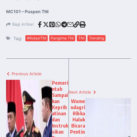
MC101 – Puspen TNI
Bagi Artikel
Tag:
#RotasiTNI
Panglima TNI
TNI
Trending
Previous Article
Pemeri
ntah
Next Article
Sampai
kan
Wame
Keprih
ndagri
atinan
Ribka
dan
Haluk
Instruk
Bicara
sikan
Pentin