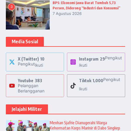
BPS: Ekonomi Jawa Barat Tumbuh 5,73
3
Persen, Didorong “Industri dan Konsumsi”
7 Agustus 2026
Media Sosial
Pengikut
X (Twitter)
10
Instagram
29
Pengikut
Ikuti
Ikuti
Pengikut
Youtube
383
Tiktok
1,000
Pelanggan
Ikuti
Berlangganan
Jelajahi Militer
Menhan Sjafrie Dianugerahi Warga
Kehormatan Korps Marinir di Dabo Singkep