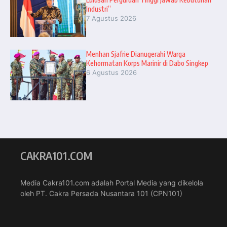
Industri”
7 Agustus 2026
Menhan Sjafrie Dianugerahi Warga
Kehormatan Korps Marinir di Dabo Singkep
6 Agustus 2026
CAKRA101.COM
Media Cakra101.com adalah Portal Media yang dikelola
oleh PT. Cakra Persada Nusantara 101 (CPN101)