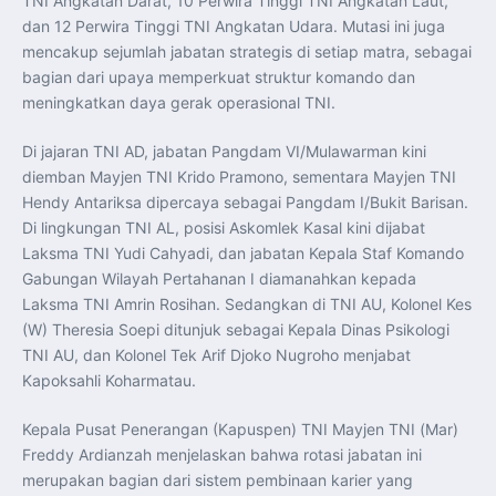
TNI Angkatan Darat, 10 Perwira Tinggi TNI Angkatan Laut,
Perkuat Kerja Sama Repatriasi Artefak Budaya
Menteri PKP dan Ketua DEN Perkuat Kolaborasi
dan 12 Perwira Tinggi TNI Angkatan Udara. Mutasi ini juga
Teknologi, Data, dan Pembiayaan Demi Percepatan
mencakup sejumlah jabatan strategis di setiap matra, sebagai
Program 3 Juta Rumah
Pendaftaran MagangHub Angkatan II Batch 1 Dibuka
bagian dari upaya memperkuat struktur komando dan
hingga 28 Juli 2026, Kesempatan Raih Pengalaman Kerja
meningkatkan daya gerak operasional TNI.
dan Sertifikasi Kompetensi
KASAU Bekali 154 Perwira Remaja AAU 2026, Tekankan
Integritas dan Profesionalisme sebagai Bekal
Pengabdian
Di jajaran TNI AD, jabatan Pangdam VI/Mulawarman kini
Menlu Sugiono Dorong Kemitraan ASEAN–Inggris yang
diemban Mayjen TNI Krido Pramono, sementara Mayjen TNI
Lebih Erat Hadapi Tantangan Global
Indonesia Dorong ASEAN dan Uni Eropa Perkuat
Hendy Antariksa dipercaya sebagai Pangdam I/Bukit Barisan.
Stabilitas Global melalui Kemitraan Strategis
Di lingkungan TNI AL, posisi Askomlek Kasal kini dijabat
Menlu RI Dorong Kemitraan Ekonomi ASEAN–Korea
Selatan untuk Perkuat Ketahanan Kawasan
Laksma TNI Yudi Cahyadi, dan jabatan Kepala Staf Komando
Kemitraan ASEAN–Kanada Perkuat Ketahanan Ekonomi,
Gabungan Wilayah Pertahanan I diamanahkan kepada
Pangan, dan Energi Kawasan
ASEAN dan India Perkuat Ketahanan Kawasan lewat
Laksma TNI Amrin Rosihan. Sedangkan di TNI AU, Kolonel Kes
Kerja Sama Maritim, Ekonomi, dan Kesehatan
BI Pertahankan BI-Rate 5,75 Persen untuk Jaga
(W) Theresia Soepi ditunjuk sebagai Kepala Dinas Psikologi
Stabilitas dan Dukung Pertumbuhan Ekonomi
TNI AU, dan Kolonel Tek Arif Djoko Nugroho menjabat
Kepala BGN Sudaryono Tegaskan Komitmen Perkuat
Transparansi dan Akuntabilitas Program Makan Bergizi
Kapoksahli Koharmatau.
Gratis
Kepala Pusat Penerangan (Kapuspen) TNI Mayjen TNI (Mar)
Freddy Ardianzah menjelaskan bahwa rotasi jabatan ini
merupakan bagian dari sistem pembinaan karier yang