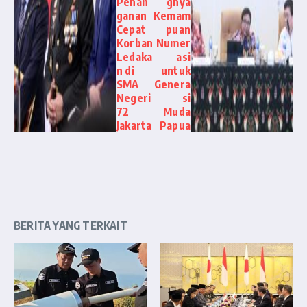
Penan
gnya
ganan
Kemam
Cepat
puan
Korban
Numer
Ledaka
asi
n di
untuk
SMA
Genera
Negeri
si
72
Muda
Jakarta
Papua
BERITA YANG TERKAIT