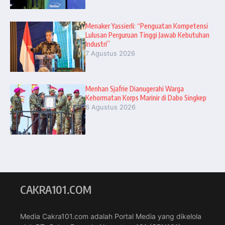
Menaker Yassierli: “Penguatan Kompetensi
Lulusan Perguruan Tinggi Jawab Kebutuhan
Industri”
7 Agustus 2026
Menhan Sjafrie Dianugerahi Warga
Kehormatan Korps Marinir di Dabo Singkep
6 Agustus 2026
CAKRA101.COM
Media Cakra101.com adalah Portal Media yang dikelola