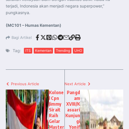
terjadi, Indonesia akan menjadi negara superpower,”
pungkasnya.
(MC101 – Humas Kementan)
Bagi Artikel
Tag:
ITS
Kementan
Trending
UHO
Previous Article
Next Article
Kolone
Pangd
l Cpn
am
Jimmy
XVIII/K
Sirait
asuari
Raih
Kunjun
Gelar
gi
Master
Yonif