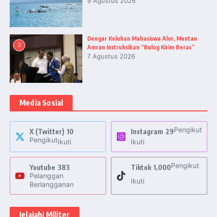
9 Agustus 2026
Dengar Keluhan Mahasiswa Alor, Mentan
3
Amran Instruksikan “Bulog Kirim Beras”
7 Agustus 2026
Media Sosial
Pengikut
X (Twitter)
10
Instagram
29
Pengikut
Ikuti
Ikuti
Pengikut
Youtube
383
Tiktok
1,000
Pelanggan
Ikuti
Berlangganan
Jelajahi Militer