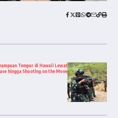
emampuan Tempur di Hawaii Lewat
ase hingga Shooting on the Move