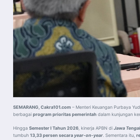
SEMARANG, Cakra101.com
– Menteri Keuangan Purbaya Yudh
berbagai
program prioritas pemerintah
dalam kunjungan ke
Hingga
Semester I Tahun 2026
, kinerja APBN di
Jawa Tenga
tumbuh
13,33 persen secara
year-on-year
. Sementara itu,
r