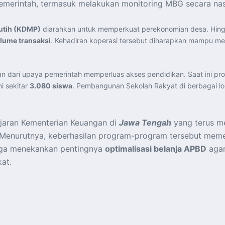
emerintah, termasuk melakukan monitoring MBG secara nasi
utih (KDMP)
diarahkan untuk memperkuat perekonomian desa. Hingga
olume transaksi
. Kehadiran koperasi tersebut diharapkan mampu m
n dari upaya pemerintah memperluas akses pendidikan. Saat ini prog
i sekitar
3.080 siswa
. Pembangunan Sekolah Rakyat di berbagai lo
jaran Kementerian Keuangan di
Jawa Tengah
yang terus me
 Menurutnya, keberhasilan program-program tersebut mem
uga menekankan pentingnya
optimalisasi belanja APBD
agar
at.