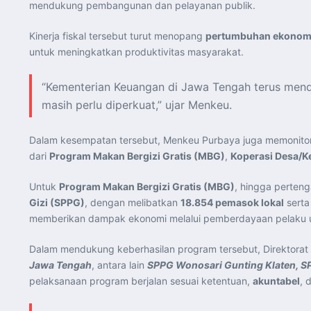
mendukung pembangunan dan pelayanan publik.
Kinerja fiskal tersebut turut menopang
pertumbuhan ekonomi
untuk meningkatkan produktivitas masyarakat.
“Kementerian Keuangan di Jawa Tengah terus mend
masih perlu diperkuat,” ujar Menkeu.
Dalam kesempatan tersebut, Menkeu Purbaya juga memonitor
dari
Program Makan Bergizi Gratis (MBG)
,
Koperasi Desa/K
Untuk
Program Makan Bergizi Gratis (MBG)
, hingga perten
Gizi (SPPG)
, dengan melibatkan
18.854 pemasok lokal
serta
memberikan dampak ekonomi melalui pemberdayaan pelaku u
Dalam mendukung keberhasilan program tersebut, Direktorat
Jawa Tengah
, antara lain
SPPG Wonosari Gunting Klaten, S
pelaksanaan program berjalan sesuai ketentuan,
akuntabel
, 