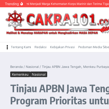
content
Trending
 Resmi Menjadi Warga Kehormatan Korps Marinir dan Terima Tiga Brevet Keho
Tentang Kami
Redaksi
Kebijakan Privasi
Pedoman Media Sibe
Beranda
/
Nasional
/
Tinjau APBN Jawa Tengah, Menkeu Purbaya 
Kemenkeu
Nasional
Tinjau APBN Jawa Ten
Program Prioritas unt