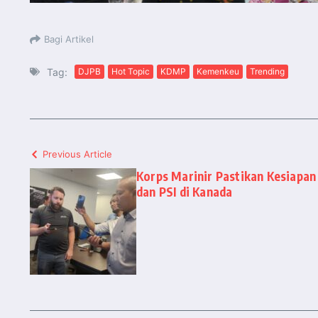
Bagi Artikel
Tag:
DJPB
Hot Topic
KDMP
Kemenkeu
Trending
Previous Article
Korps Marinir Pastikan Kesiapa
dan PSI di Kanada