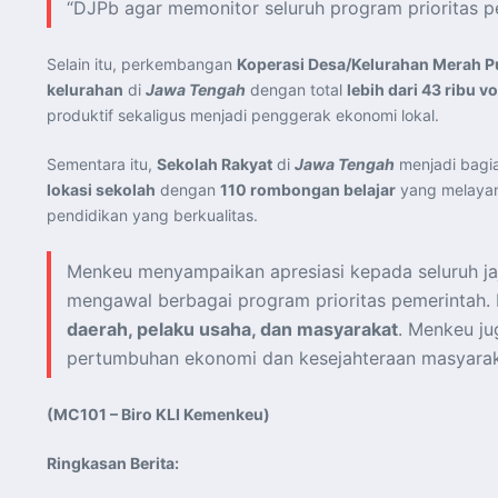
“DJPb agar memonitor seluruh program prioritas p
Selain itu, perkembangan
Koperasi Desa/Kelurahan Merah P
kelurahan
di
Jawa Tengah
dengan total
lebih dari 43 ribu v
produktif sekaligus menjadi penggerak ekonomi lokal.
Sementara itu,
Sekolah Rakyat
di
Jawa Tengah
menjadi bagia
lokasi sekolah
dengan
110 rombongan belajar
yang melayan
pendidikan yang berkualitas.
Menkeu menyampaikan apresiasi kepada seluruh ja
mengawal berbagai program prioritas pemerintah.
daerah, pelaku usaha, dan masyarakat
. Menkeu j
pertumbuhan ekonomi dan kesejahteraan masyarak
(MC101 – Biro KLI Kemenkeu)
Ringkasan Berita: