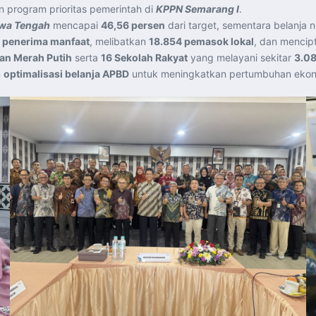
 program prioritas pemerintah di
KPPN Semarang I
.
wa Tengah
mencapai
46,56 persen
dari target, sementara belanja n
a penerima manfaat
, melibatkan
18.854 pemasok lokal
, dan menci
an Merah Putih
serta
16 Sekolah Rakyat
yang melayani sekitar
3.08
n
optimalisasi belanja APBD
untuk meningkatkan pertumbuhan ekono