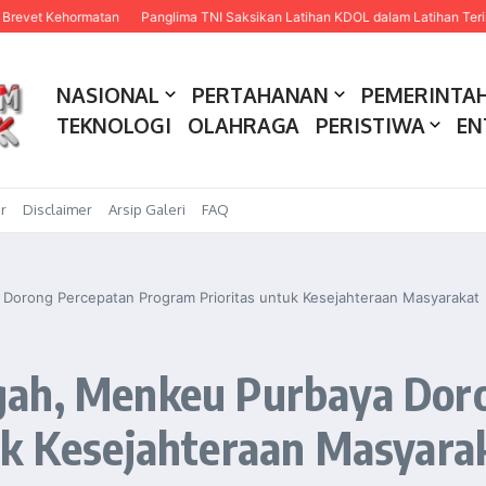
rmatan
Panglima TNI Saksikan Latihan KDOL dalam Latihan Terintegrasi TNI 
NASIONAL
PERTAHANAN
PEMERINTA
TEKNOLOGI
OLAHRAGA
PERISTIWA
EN
r
Disclaimer
Arsip Galeri
FAQ
Dorong Percepatan Program Prioritas untuk Kesejahteraan Masyarakat
gah, Menkeu Purbaya Dor
uk Kesejahteraan Masyara