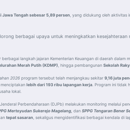
 Jawa Tengah sebesar 5,89 persen
, yang didukung oleh aktivitas
orong berbagai upaya untuk meningkatkan kesejahteraan 
 berbagai langkah jajaran Kementerian Keuangan di daerah dalam 
elurahan Merah Putih (KDMP)
, hingga pembangunan
Sekolah Raky
gahan
2026
program tersebut telah menjangkau sekitar
9,16 juta pe
 menciptakan
lebih dari 193 ribu lapangan kerja
. Program ini tidak
saha lokal.
 Jenderal Perbendaharaan (DJPb) melakukan monitoring melalui pe
PPG Mertoyudan Sukerejo Magelang,
dan
SPPG Tengaran Bener 
dan
tepat sasaran
, sekaligus mengidentifikasi berbagai kendala di l