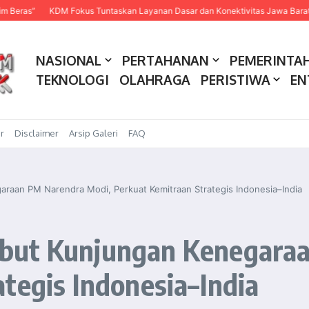
KDM Fokus Tuntaskan Layanan Dasar dan Konektivitas Jawa Barat pada 202
NASIONAL
PERTAHANAN
PEMERINTA
TEKNOLOGI
OLAHRAGA
PERISTIWA
EN
r
Disclaimer
Arsip Galeri
FAQ
raan PM Narendra Modi, Perkuat Kemitraan Strategis Indonesia–India
but Kunjungan Kenegaraa
tegis Indonesia–India