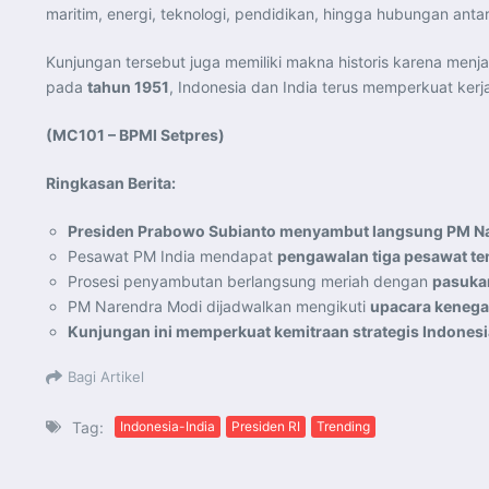
maritim, energi, teknologi, pendidikan, hingga hubungan ant
Kunjungan tersebut juga memiliki makna historis karena menj
pada
tahun 1951
, Indonesia dan India terus memperkuat ker
(MC101 – BPMI Setpres)
Ringkasan Berita:
Presiden Prabowo Subianto menyambut langsung PM N
Pesawat PM India mendapat
pengawalan tiga pesawat te
Prosesi penyambutan berlangsung meriah dengan
pasukan
PM Narendra Modi dijadwalkan mengikuti
upacara kenegar
Kunjungan ini memperkuat kemitraan strategis Indonesi
Bagi Artikel
Tag:
Indonesia-India
Presiden RI
Trending