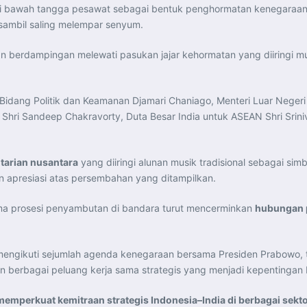
i bawah tangga pesawat sebagai bentuk penghormatan kenegaraan
sambil saling melempar senyum.
 berdampingan melewati pasukan jajar kehormatan yang diiringi mus
Bidang Politik dan Keamanan Djamari Chaniago, Menteri Luar Negeri 
 Shri Sandeep Chakravorty, Duta Besar India untuk ASEAN Shri Srini
n
tarian nusantara
yang diiringi alunan musik tradisional sebagai s
 apresiasi atas persembahan yang ditampilkan.
a prosesi penyambutan di bandara turut mencerminkan
hubungan p
 mengikuti sejumlah agenda kenegaraan bersama Presiden Prabowo,
an berbagai peluang kerja sama strategis yang menjadi kepentingan
emperkuat kemitraan strategis Indonesia–India di berbagai sekt