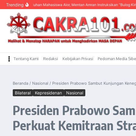
content
Trending
engar Keluhan Mahasiswa Alor, Mentan Amran Instruksikan “Bulog Kirim Beras”
Tentang Kami
Redaksi
Kebijakan Privasi
Pedoman Media Sibe
Beranda
/
Nasional
/
Presiden Prabowo Sambut Kunjungan Kenega
Bilateral
Kepresidenan
Nasional
Presiden Prabowo Sam
Perkuat Kemitraan Stra