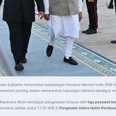
bowo Subianto menyambut kedatangan Perdana Menteri India (PM) 
omentum penting dalam mempererat hubungan bilateral sekaligus 
Narendra Modi mendapat pengawalan khusus oleh
tiga pesawat t
endarat sekitar
pukul 17.20 WIB
di
Pangkalan Udara Halim Perdana