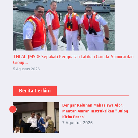
TNI AL-JMSDF Sepakati Penguatan Latihan Garuda-Samurai dan
Group ...
5 Agustus 2026
Berita Terkini
Dengar Keluhan Mahasiswa Alor,
1
Mentan Amran Instruksikan “Bulog
Kirim Beras”
7 Agustus 2026