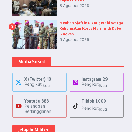
6 Agustus 2026
Menhan Sjafrie Dianugerahi Warga
3
Kehormatan Korps Marinir di Dabo
Singkep
6 Agustus 2026
Media Sosial
X (Twitter)
10
Instagram
29
Pengikut
Pengikut
Ikuti
Ikuti
Youtube
383
Tiktok
1,000
Pelanggan
Pengikut
Ikuti
Berlangganan
Jelajahi Militer