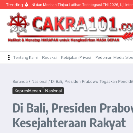
content
Trending
glima TNI dan Menhan Tinjau Latihan Terintegrasi TNI 2026, Uji Interoperabilitas
Tentang Kami
Redaksi
Kebijakan Privasi
Pedoman Media Sibe
Beranda
/
Nasional
/
Di Bali, Presiden Prabowo Tegaskan Pendidi
Kepresidenan
Nasional
Di Bali, Presiden Prab
Kesejahteraan Rakyat