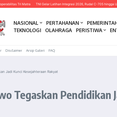
 Tri Matra
TNI Gelar Latihan Integrasi 2026, Rudal C-705 hingga USV Kamik
NASIONAL
PERTAHANAN
PEMERINTA
TEKNOLOGI
OLAHRAGA
PERISTIWA
EN
r
Disclaimer
Arsip Galeri
FAQ
kan Jadi Kunci Kesejahteraan Rakyat
owo Tegaskan Pendidikan J