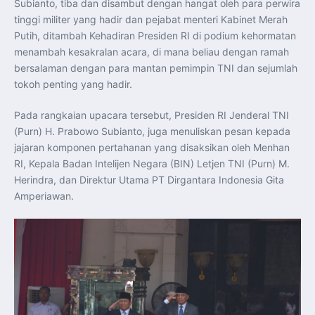
Subianto, tiba dan disambut dengan hangat oleh para perwira
Indonesia Dorong ASEAN dan Uni Eropa Perkuat
Stabilitas Global melalui Kemitraan Strategis
tinggi militer yang hadir dan pejabat menteri Kabinet Merah
Menlu RI Dorong Kemitraan Ekonomi ASEAN–Korea
Selatan untuk Perkuat Ketahanan Kawasan
Putih, ditambah Kehadiran Presiden RI di podium kehormatan
Kemitraan ASEAN–Kanada Perkuat Ketahanan Ekonomi,
menambah kesakralan acara, di mana beliau dengan ramah
Pangan, dan Energi Kawasan
ASEAN dan India Perkuat Ketahanan Kawasan lewat
bersalaman dengan para mantan pemimpin TNI dan sejumlah
Kerja Sama Maritim, Ekonomi, dan Kesehatan
tokoh penting yang hadir.
BI Pertahankan BI-Rate 5,75 Persen untuk Jaga
Stabilitas dan Dukung Pertumbuhan Ekonomi
Kepala BGN Sudaryono Tegaskan Komitmen Perkuat
Pada rangkaian upacara tersebut, Presiden RI Jenderal TNI
Transparansi dan Akuntabilitas Program Makan Bergizi
Gratis
(Purn) H. Prabowo Subianto, juga menuliskan pesan kepada
Presiden Prabowo Resmi Lantik Sudaryono sebagai
Kepala Badan Gizi Nasional
jajaran komponen pertahanan yang disaksikan oleh Menhan
Presiden Prabowo Lantik Sudaryono sebagai Kepala
RI, Kepala Badan Intelijen Negara (BIN) Letjen TNI (Purn) M.
Badan Gizi Nasional
Presiden Prabowo Tekankan Integritas dan Loyalitas
Herindra, dan Direktur Utama PT Dirgantara Indonesia Gita
sebagai Pedoman Utama Perwira TNI-Polri
Amperiawan.
Presiden Prabowo Lantik 1.177 Perwira Remaja TNI-Polri
pada Upacara Praspa 2026
Mensesneg Tegaskan Komitmen Pemerintah Bangun
Ekosistem Kendaraan Listrik Nasional
Penerbang T-50i Golden Eagle TNI AU Ikuti Latihan
DBFM dalam Pitch Black 2026 di Australia