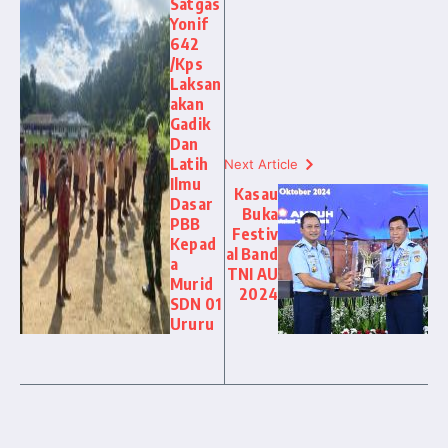
Satgas
Yonif
642
/Kps
Laksan
akan
Gadik
Dan
Latih
Next Article
Ilmu
Kasau
Dasar
Buka
PBB
Festiv
Kepad
al Band
a
TNI AU
Murid
2024
SDN 01
Ururu