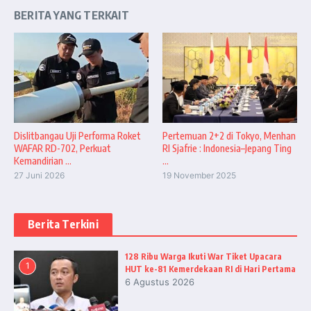
BERITA YANG TERKAIT
Dislitbangau Uji Performa Roket
Pertemuan 2+2 di Tokyo, Menhan
WAFAR RD-702, Perkuat
RI Sjafrie : Indonesia–Jepang Ting
Kemandirian ...
...
27 Juni 2026
19 November 2025
Berita Terkini
128 Ribu Warga Ikuti War Tiket Upacara
1
HUT ke-81 Kemerdekaan RI di Hari Pertama
6 Agustus 2026