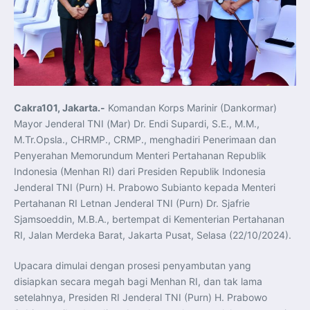
Pelatihan Signal Radio untuk Misi Pertahanan Udara dan
Radar
Menkeu Purbaya Instruksikan Penyelarasan Aturan KEK
untuk Perkuat Daya Saing Industri Dalam Negeri
Mentan Amran Pacu Produksi Gula Nasional, Target
Swasembada Gula Putih Dua Tahun dan Tembus 3 Juta
Ton
Menlu Sugiono Tekankan Inovasi sebagai Kunci
Penguatan Kerja Sama Konkret ASEAN Plus Three
Latma ORRUDA 2026 di Vladivostok Perkuat Diplomasi
Maritim TNI AL dan Rusia
Cakra101, Jakarta.-
Komandan Korps Marinir (Dankormar)
Latihan DACT di Exercise Pitch Black 2026 Tingkatkan
Mayor Jenderal TNI (Mar) Dr. Endi Supardi, S.E., M.M.,
Kesiapan Tempur Penerbang TNI AU
Menlu Sugiono: “Kekuatan Ekonomi ASEAN-RRT Harus
M.Tr.Opsla., CHRMP., CRMP., menghadiri Penerimaan dan
Menjadi Penopang Stabilitas Kawasan”
Penyerahan Memorundum Menteri Pertahanan Republik
ASEAN dan Amerika Serikat Perkuat Kemitraan untuk
Jaga Stabilitas Kawasan dan Dorong Pertumbuhan
Indonesia (Menhan RI) dari Presiden Republik Indonesia
Ekonomi
Presiden Prabowo Terima Direktur FBI, Indonesia dan AS
Jenderal TNI (Purn) H. Prabowo Subianto kepada Menteri
Perkuat Kerja Sama Repatriasi Artefak Budaya
Pertahanan RI Letnan Jenderal TNI (Purn) Dr. Sjafrie
Menteri PKP dan Ketua DEN Perkuat Kolaborasi
Teknologi, Data, dan Pembiayaan Demi Percepatan
Sjamsoeddin, M.B.A., bertempat di Kementerian Pertahanan
Program 3 Juta Rumah
RI, Jalan Merdeka Barat, Jakarta Pusat, Selasa (22/10/2024).
Pendaftaran MagangHub Angkatan II Batch 1 Dibuka
hingga 28 Juli 2026, Kesempatan Raih Pengalaman Kerja
dan Sertifikasi Kompetensi
KASAU Bekali 154 Perwira Remaja AAU 2026, Tekankan
Upacara dimulai dengan prosesi penyambutan yang
Integritas dan Profesionalisme sebagai Bekal
disiapkan secara megah bagi Menhan RI, dan tak lama
Pengabdian
Menlu Sugiono Dorong Kemitraan ASEAN–Inggris yang
setelahnya, Presiden RI Jenderal TNI (Purn) H. Prabowo
Lebih Erat Hadapi Tantangan Global