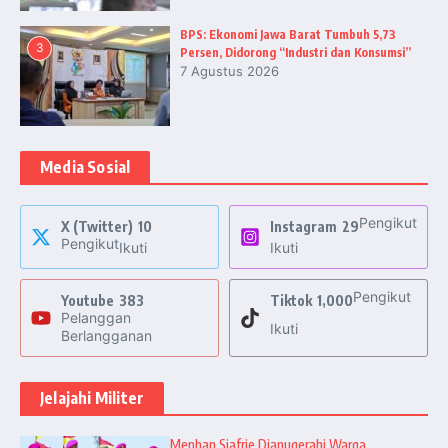
BPS: Ekonomi Jawa Barat Tumbuh 5,73
3
Persen, Didorong “Industri dan Konsumsi”
7 Agustus 2026
Media Sosial
Pengikut
X (Twitter)
10
Instagram
29
Pengikut
Ikuti
Ikuti
Pengikut
Youtube
383
Tiktok
1,000
Pelanggan
Ikuti
Berlangganan
Jelajahi Militer
Menhan Sjafrie Dianugerahi Warga