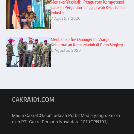
Menaker Yassierli: “Penguatan Kompetensi
Lulusan Perguruan Tinggi Jawab Kebutuhan
Industri”
7 Agustus 2026
Menhan Sjafrie Dianugerahi Warga
Kehormatan Korps Marinir di Dabo Singkep
6 Agustus 2026
CAKRA101.COM
Media Cakra101.com adalah Portal Media yang dikelola
oleh PT. Cakra Persada Nusantara 101 (CPN101)