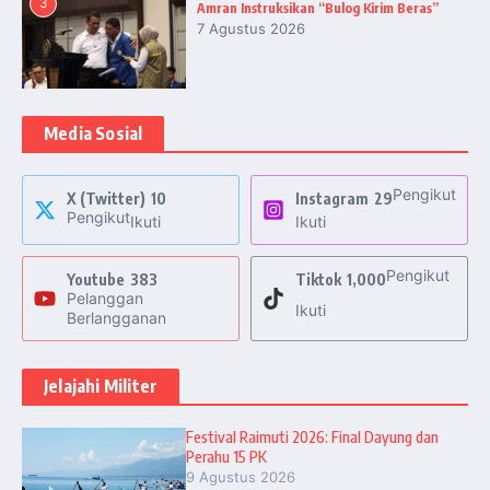
3
Amran Instruksikan “Bulog Kirim Beras”
7 Agustus 2026
Media Sosial
Pengikut
X (Twitter)
10
Instagram
29
Pengikut
Ikuti
Ikuti
Pengikut
Youtube
383
Tiktok
1,000
Pelanggan
Ikuti
Berlangganan
Jelajahi Militer
Festival Raimuti 2026: Final Dayung dan
Perahu 15 PK
9 Agustus 2026