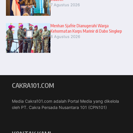
7 Agustus 2026
Menhan Sjafrie Dianugerahi Warga
Kehormatan Korps Marinir di Dabo Singkep
6 Agustus 2026
CAKRA101.COM
Media Cakra101.com adalah Portal Media yang dikelola
oleh PT. Cakra Persada Nusantara 101 (CPN101)