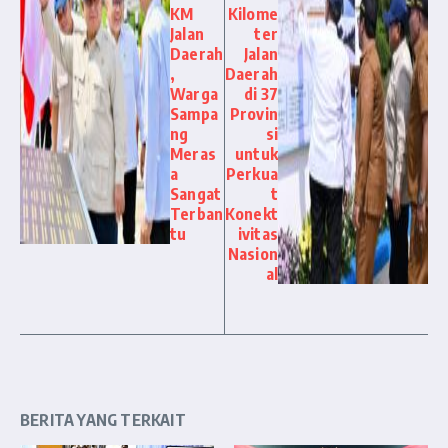
KM
Kilome
Jalan
ter
Daerah
Jalan
,
Daerah
Warga
di 37
Sampa
Provin
ng
si
Meras
untuk
a
Perkua
Sangat
t
Terban
Konekt
tu
ivitas
Nasion
al
BERITA YANG TERKAIT