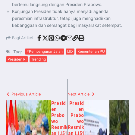
bertemu langsung dengan Presiden Prabowo.
Kunjungan Presiden tidak hanya menjadi agenda
peresmian infrastruktur, tetapi juga menghadirkan
kebanggaan dan semangat bagi masyarakat setempat.
Bagi Artikel
Tag:
#PembangunanJalan
IJD
Kementerian PU
Presiden RI
Trending
Previous Article
Next Article
Presid
Presid
en
en
Prabo
Prabo
wo
wo
Resmik
Resmik
an 1.151
an 1.151