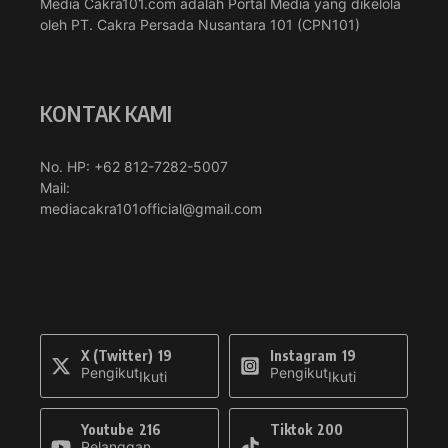
Media Cakra101.com adalah Portal Media yang dikelola
oleh PT. Cakra Persada Nusantara 101 (CPN101)
KONTAK KAMI
No. HP: +62 812-7282-5007
Mail:
mediacakra101official@gmail.com
X (Twitter)
19
Instagram
19
Pengikut
Pengikut
Ikuti
Ikuti
Youtube
216
Tiktok
200
Pelanggan