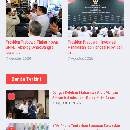
Presiden Prabowo Tinjau Inovasi
Presiden Prabowo: “Investasi
BRIN, Teknologi Anak Bangsa
Pendidikan Jadi Fondasi Riset dan
Dipam ...
In ...
7 Agustus 2026
7 Agustus 2026
Berita Terkini
Dengar Keluhan Mahasiswa Alor, Mentan
1
Amran Instruksikan “Bulog Kirim Beras”
7 Agustus 2026
KDM Fokus Tuntaskan Layanan Dasar dan
2