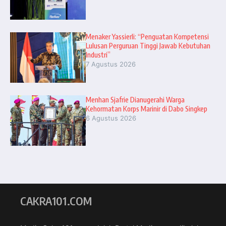
Menaker Yassierli: “Penguatan Kompetensi
Lulusan Perguruan Tinggi Jawab Kebutuhan
Industri”
7 Agustus 2026
Menhan Sjafrie Dianugerahi Warga
Kehormatan Korps Marinir di Dabo Singkep
6 Agustus 2026
CAKRA101.COM