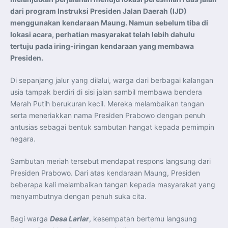
Perkuat Kerja Sama Repatriasi Artefak Budaya
dari program Instruksi Presiden Jalan Daerah (IJD)
Menteri PKP dan Ketua DEN Perkuat Kolaborasi
Teknologi, Data, dan Pembiayaan Demi Percepatan
menggunakan kendaraan Maung. Namun sebelum tiba di
Program 3 Juta Rumah
Pendaftaran MagangHub Angkatan II Batch 1 Dibuka
lokasi acara, perhatian masyarakat telah lebih dahulu
hingga 28 Juli 2026, Kesempatan Raih Pengalaman Kerja
tertuju pada iring-iringan kendaraan yang membawa
dan Sertifikasi Kompetensi
KASAU Bekali 154 Perwira Remaja AAU 2026, Tekankan
Presiden.
Integritas dan Profesionalisme sebagai Bekal
Pengabdian
Menlu Sugiono Dorong Kemitraan ASEAN–Inggris yang
Di sepanjang jalur yang dilalui, warga dari berbagai kalangan
Lebih Erat Hadapi Tantangan Global
Indonesia Dorong ASEAN dan Uni Eropa Perkuat
usia tampak berdiri di sisi jalan sambil membawa bendera
Stabilitas Global melalui Kemitraan Strategis
Merah Putih berukuran kecil. Mereka melambaikan tangan
Menlu RI Dorong Kemitraan Ekonomi ASEAN–Korea
Selatan untuk Perkuat Ketahanan Kawasan
serta meneriakkan nama Presiden Prabowo dengan penuh
Kemitraan ASEAN–Kanada Perkuat Ketahanan Ekonomi,
antusias sebagai bentuk sambutan hangat kepada pemimpin
Pangan, dan Energi Kawasan
ASEAN dan India Perkuat Ketahanan Kawasan lewat
negara.
Kerja Sama Maritim, Ekonomi, dan Kesehatan
BI Pertahankan BI-Rate 5,75 Persen untuk Jaga
Stabilitas dan Dukung Pertumbuhan Ekonomi
Sambutan meriah tersebut mendapat respons langsung dari
Kepala BGN Sudaryono Tegaskan Komitmen Perkuat
Transparansi dan Akuntabilitas Program Makan Bergizi
Presiden Prabowo. Dari atas kendaraan Maung, Presiden
Gratis
beberapa kali melambaikan tangan kepada masyarakat yang
menyambutnya dengan penuh suka cita.
Bagi warga
Desa Larlar
, kesempatan bertemu langsung