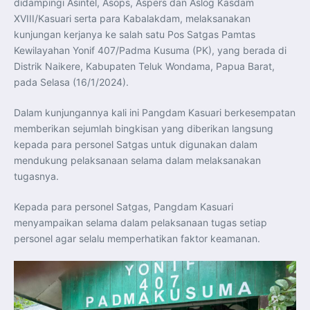
didampingi Asintel, Asops, Aspers dan Aslog Kasdam
Pelatihan Signal Radio untuk Misi Pertahanan Udara dan
Radar
XVIII/Kasuari serta para Kabalakdam, melaksanakan
Menkeu Purbaya Instruksikan Penyelarasan Aturan KEK
kunjungan kerjanya ke salah satu Pos Satgas Pamtas
untuk Perkuat Daya Saing Industri Dalam Negeri
Mentan Amran Pacu Produksi Gula Nasional, Target
Kewilayahan Yonif 407/Padma Kusuma (PK), yang berada di
Swasembada Gula Putih Dua Tahun dan Tembus 3 Juta
Ton
Distrik Naikere, Kabupaten Teluk Wondama, Papua Barat,
Menlu Sugiono Tekankan Inovasi sebagai Kunci
pada Selasa (16/1/2024).
Penguatan Kerja Sama Konkret ASEAN Plus Three
Latma ORRUDA 2026 di Vladivostok Perkuat Diplomasi
Maritim TNI AL dan Rusia
Dalam kunjungannya kali ini Pangdam Kasuari berkesempatan
Latihan DACT di Exercise Pitch Black 2026 Tingkatkan
Kesiapan Tempur Penerbang TNI AU
memberikan sejumlah bingkisan yang diberikan langsung
Menlu Sugiono: “Kekuatan Ekonomi ASEAN-RRT Harus
kepada para personel Satgas untuk digunakan dalam
Menjadi Penopang Stabilitas Kawasan”
ASEAN dan Amerika Serikat Perkuat Kemitraan untuk
mendukung pelaksanaan selama dalam melaksanakan
Jaga Stabilitas Kawasan dan Dorong Pertumbuhan
Ekonomi
tugasnya.
Presiden Prabowo Terima Direktur FBI, Indonesia dan AS
Perkuat Kerja Sama Repatriasi Artefak Budaya
Menteri PKP dan Ketua DEN Perkuat Kolaborasi
Kepada para personel Satgas, Pangdam Kasuari
Teknologi, Data, dan Pembiayaan Demi Percepatan
menyampaikan selama dalam pelaksanaan tugas setiap
Program 3 Juta Rumah
Pendaftaran MagangHub Angkatan II Batch 1 Dibuka
personel agar selalu memperhatikan faktor keamanan.
hingga 28 Juli 2026, Kesempatan Raih Pengalaman Kerja
dan Sertifikasi Kompetensi
KASAU Bekali 154 Perwira Remaja AAU 2026, Tekankan
Integritas dan Profesionalisme sebagai Bekal
Pengabdian
Menlu Sugiono Dorong Kemitraan ASEAN–Inggris yang
Lebih Erat Hadapi Tantangan Global