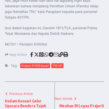
hati, jaga moril kalian dan satu hal lagiyang ingin saya
tekankan bahwa menjelang Pemilhan Umum (Pemilu) tetap
jaga Netralitas TNI,” kata Pangdam kepada para personel
Satgas 407/PK.
Ikut dalam kegiatan ini, Dandim 1811/TLK, personel Polres
Teluk Wondama dan Kepala Distrik Naikere.
MC101 – Pendam XVIII/Ksr
Bagi Artikel
Tag:
Kodam XVIII/Kasuari
TNI AD
Previous Article
Next Article
Kodam Kasuari Gelar
Upacara Bendera Tujuh
Menhan RI Lepas Prajurit