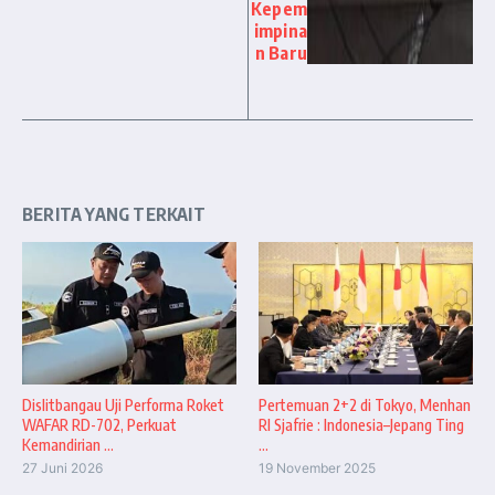
Kepem
impina
n Baru
BERITA YANG TERKAIT
Dislitbangau Uji Performa Roket
Pertemuan 2+2 di Tokyo, Menhan
WAFAR RD-702, Perkuat
RI Sjafrie : Indonesia–Jepang Ting
Kemandirian ...
...
27 Juni 2026
19 November 2025