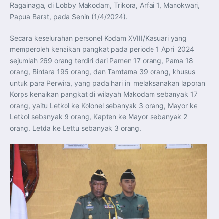
Perkuat Kerja Sama Repatriasi Artefak Budaya
Ragainaga, di Lobby Makodam, Trikora, Arfai 1, Manokwari,
Menteri PKP dan Ketua DEN Perkuat Kolaborasi
Papua Barat, pada Senin (1/4/2024).
Teknologi, Data, dan Pembiayaan Demi Percepatan
Program 3 Juta Rumah
Pendaftaran MagangHub Angkatan II Batch 1 Dibuka
Secara keselurahan personel Kodam XVIII/Kasuari yang
hingga 28 Juli 2026, Kesempatan Raih Pengalaman Kerja
dan Sertifikasi Kompetensi
memperoleh kenaikan pangkat pada periode 1 April 2024
KASAU Bekali 154 Perwira Remaja AAU 2026, Tekankan
Integritas dan Profesionalisme sebagai Bekal
sejumlah 269 orang terdiri dari Pamen 17 orang, Pama 18
Pengabdian
orang, Bintara 195 orang, dan Tamtama 39 orang, khusus
Menlu Sugiono Dorong Kemitraan ASEAN–Inggris yang
Lebih Erat Hadapi Tantangan Global
untuk para Perwira, yang pada hari ini melaksanakan laporan
Indonesia Dorong ASEAN dan Uni Eropa Perkuat
Korps kenaikan pangkat di wilayah Makodam sebanyak 17
Stabilitas Global melalui Kemitraan Strategis
Menlu RI Dorong Kemitraan Ekonomi ASEAN–Korea
orang, yaitu Letkol ke Kolonel sebanyak 3 orang, Mayor ke
Selatan untuk Perkuat Ketahanan Kawasan
Letkol sebanyak 9 orang, Kapten ke Mayor sebanyak 2
Kemitraan ASEAN–Kanada Perkuat Ketahanan Ekonomi,
Pangan, dan Energi Kawasan
orang, Letda ke Lettu sebanyak 3 orang.
ASEAN dan India Perkuat Ketahanan Kawasan lewat
Kerja Sama Maritim, Ekonomi, dan Kesehatan
BI Pertahankan BI-Rate 5,75 Persen untuk Jaga
Stabilitas dan Dukung Pertumbuhan Ekonomi
Kepala BGN Sudaryono Tegaskan Komitmen Perkuat
Transparansi dan Akuntabilitas Program Makan Bergizi
Gratis