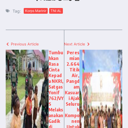
Tag:
Korps Marinir
TNI AL
Previous Article
Next Article
Tumbu
Peres
hkan
mian
Rasa
2.664
Cinta
Titik
Kepad
Air,
a NKRI,
Pangd
Satgas
am
Yonif
Kasuar
762/VY
i Ajak
S
Seluru
Melaks
h
anakan
Kompo
Gadik
nen
di
Untuk