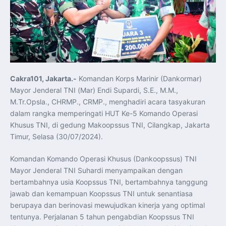
Koordinasi Jaga Stabilitas Keuangan dan Kepercayaan
Pasar
Presiden Prabowo Perkuat Sinergi Perguruan Tinggi dan
PT PAL untuk Majukan Industri Perkapalan Nasional
KASAL dan Panglima Armada Pasifik Rusia Resmi Buka
Latma ORRUDA 2026
T-50i Golden Eagle TNI AU Meriahkan Pitch Black Mindil
Beach Flying Display 2026
Indonesia dan Turki Sepakati Joint Action Plan 2026–
2027, Perkuat Pasar Kerja Inklusif hingga Transformasi
Balai Vokasi
Cakra101, Jakarta.-
Komandan Korps Marinir (Dankormar)
TNI AU Tingkatkan Kemampuan Personel melalui
Mayor Jenderal TNI (Mar) Endi Supardi, S.E., M.M.,
Pelatihan Signal Radio untuk Misi Pertahanan Udara dan
Radar
M.Tr.Opsla., CHRMP., CRMP., menghadiri acara tasyakuran
Menkeu Purbaya Instruksikan Penyelarasan Aturan KEK
dalam rangka memperingati HUT Ke-5 Komando Operasi
untuk Perkuat Daya Saing Industri Dalam Negeri
Mentan Amran Pacu Produksi Gula Nasional, Target
Khusus TNI, di gedung Makoopssus TNI, Cilangkap, Jakarta
Swasembada Gula Putih Dua Tahun dan Tembus 3 Juta
Ton
Timur, Selasa (30/07/2024).
Menlu Sugiono Tekankan Inovasi sebagai Kunci
Penguatan Kerja Sama Konkret ASEAN Plus Three
Latma ORRUDA 2026 di Vladivostok Perkuat Diplomasi
Komandan Komando Operasi Khusus (Dankoopssus) TNI
Maritim TNI AL dan Rusia
Mayor Jenderal TNI Suhardi menyampaikan dengan
Latihan DACT di Exercise Pitch Black 2026 Tingkatkan
Kesiapan Tempur Penerbang TNI AU
bertambahnya usia Koopssus TNI, bertambahnya tanggung
Menlu Sugiono: “Kekuatan Ekonomi ASEAN-RRT Harus
jawab dan kemampuan Koopssus TNI untuk senantiasa
Menjadi Penopang Stabilitas Kawasan”
ASEAN dan Amerika Serikat Perkuat Kemitraan untuk
berupaya dan berinovasi mewujudkan kinerja yang optimal
Jaga Stabilitas Kawasan dan Dorong Pertumbuhan
Ekonomi
tentunya. Perjalanan 5 tahun pengabdian Koopssus TNI
Presiden Prabowo Terima Direktur FBI, Indonesia dan AS