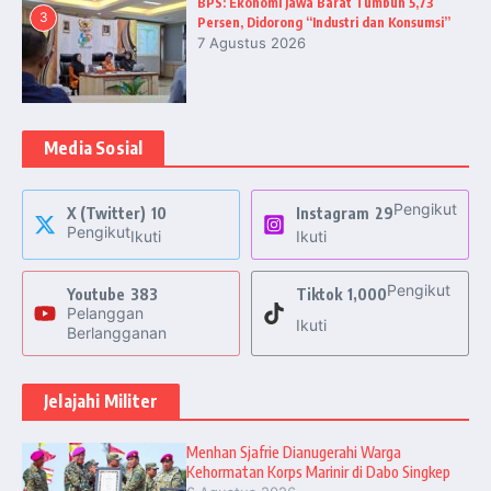
BPS: Ekonomi Jawa Barat Tumbuh 5,73
3
Persen, Didorong “Industri dan Konsumsi”
7 Agustus 2026
Media Sosial
Pengikut
X (Twitter)
10
Instagram
29
Pengikut
Ikuti
Ikuti
Pengikut
Youtube
383
Tiktok
1,000
Pelanggan
Ikuti
Berlangganan
Jelajahi Militer
Menhan Sjafrie Dianugerahi Warga
Kehormatan Korps Marinir di Dabo Singkep