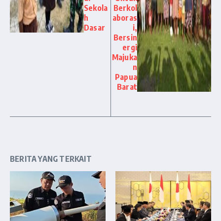
Sekola
Berkol
h
aboras
Dasar
i,
Bersin
ergi
Majuka
n
Papua
Barat
BERITA YANG TERKAIT