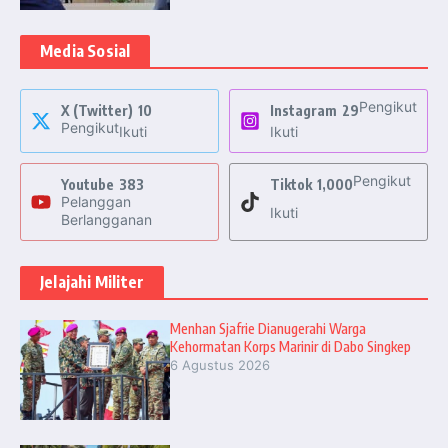
Media Sosial
Pengikut
X (Twitter)
10
Instagram
29
Pengikut
Ikuti
Ikuti
Pengikut
Youtube
383
Tiktok
1,000
Pelanggan
Ikuti
Berlangganan
Jelajahi Militer
Menhan Sjafrie Dianugerahi Warga
Kehormatan Korps Marinir di Dabo Singkep
6 Agustus 2026