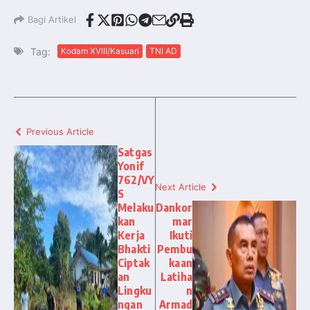
Bagi Artikel
Tag:
Kodam XVIII/Kasuari
TNI AD
Previous Article
Satgas
Yonif
762/VY
Next Article
S
Melaku
Dankor
kan
mar
Kerja
Ikuti
Bhakti
Pembu
Ciptak
kaan
an
Latiha
Lingku
n
ngan
Armad