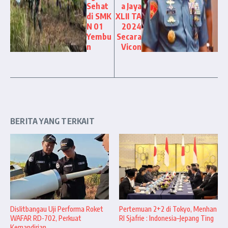
Sehat
a Jaya
di SMK
XLII TA
N 01
2024
Yembu
Secara
n
Vicon
BERITA YANG TERKAIT
Dislitbangau Uji Performa Roket
Pertemuan 2+2 di Tokyo, Menhan
WAFAR RD-702, Perkuat
RI Sjafrie : Indonesia–Jepang Ting
Kemandirian ...
...