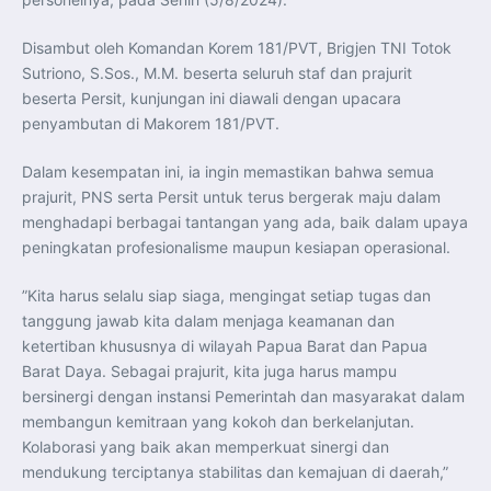
Perkuat Kerja Sama Repatriasi Artefak Budaya
Menteri PKP dan Ketua DEN Perkuat Kolaborasi
Teknologi, Data, dan Pembiayaan Demi Percepatan
Disambut oleh Komandan Korem 181/PVT, Brigjen TNI Totok
Program 3 Juta Rumah
Pendaftaran MagangHub Angkatan II Batch 1 Dibuka
Sutriono, S.Sos., M.M. beserta seluruh staf dan prajurit
hingga 28 Juli 2026, Kesempatan Raih Pengalaman Kerja
beserta Persit, kunjungan ini diawali dengan upacara
dan Sertifikasi Kompetensi
KASAU Bekali 154 Perwira Remaja AAU 2026, Tekankan
penyambutan di Makorem 181/PVT.
Integritas dan Profesionalisme sebagai Bekal
Pengabdian
Menlu Sugiono Dorong Kemitraan ASEAN–Inggris yang
Dalam kesempatan ini, ia ingin memastikan bahwa semua
Lebih Erat Hadapi Tantangan Global
prajurit, PNS serta Persit untuk terus bergerak maju dalam
Indonesia Dorong ASEAN dan Uni Eropa Perkuat
Stabilitas Global melalui Kemitraan Strategis
menghadapi berbagai tantangan yang ada, baik dalam upaya
Menlu RI Dorong Kemitraan Ekonomi ASEAN–Korea
Selatan untuk Perkuat Ketahanan Kawasan
peningkatan profesionalisme maupun kesiapan operasional.
Kemitraan ASEAN–Kanada Perkuat Ketahanan Ekonomi,
Pangan, dan Energi Kawasan
ASEAN dan India Perkuat Ketahanan Kawasan lewat
”Kita harus selalu siap siaga, mengingat setiap tugas dan
Kerja Sama Maritim, Ekonomi, dan Kesehatan
tanggung jawab kita dalam menjaga keamanan dan
BI Pertahankan BI-Rate 5,75 Persen untuk Jaga
Stabilitas dan Dukung Pertumbuhan Ekonomi
ketertiban khususnya di wilayah Papua Barat dan Papua
Kepala BGN Sudaryono Tegaskan Komitmen Perkuat
Barat Daya. Sebagai prajurit, kita juga harus mampu
Transparansi dan Akuntabilitas Program Makan Bergizi
Gratis
bersinergi dengan instansi Pemerintah dan masyarakat dalam
membangun kemitraan yang kokoh dan berkelanjutan.
Kolaborasi yang baik akan memperkuat sinergi dan
mendukung terciptanya stabilitas dan kemajuan di daerah,”