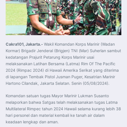
Koordinasi Jaga Stabilitas Keuangan dan Kepercayaan
Pasar
Presiden Prabowo Perkuat Sinergi Perguruan Tinggi dan
PT PAL untuk Majukan Industri Perkapalan Nasional
KASAL dan Panglima Armada Pasifik Rusia Resmi Buka
Latma ORRUDA 2026
T-50i Golden Eagle TNI AU Meriahkan Pitch Black Mindil
Beach Flying Display 2026
Indonesia dan Turki Sepakati Joint Action Plan 2026–
2027, Perkuat Pasar Kerja Inklusif hingga Transformasi
Balai Vokasi
Cakra101, Jakarta.-
Wakil Komandan Korps Marinir (Wadan
TNI AU Tingkatkan Kemampuan Personel melalui
Kormar) Brigadir Jenderal (Brigjen) TNI (Mar) Suherlan sambut
Pelatihan Signal Radio untuk Misi Pertahanan Udara dan
Radar
kedatangan Prajurit Petarung Korps Marinir usai
Menkeu Purbaya Instruksikan Penyelarasan Aturan KEK
melaksanakan Latihan Bersama (Latma) Rim Of The Pacific
untuk Perkuat Daya Saing Industri Dalam Negeri
Mentan Amran Pacu Produksi Gula Nasional, Target
2024 (Rimpac 2024) di Hawaii Amerika Serikat yang diterima
Swasembada Gula Putih Dua Tahun dan Tembus 3 Juta
Ton
di lapangan Tembak Pistol Jusman Puger, Kesatrian Marinir
Menlu Sugiono Tekankan Inovasi sebagai Kunci
Hartono Cilandak, Jakarta Selatan. Senin (05/08/2024).
Penguatan Kerja Sama Konkret ASEAN Plus Three
Latma ORRUDA 2026 di Vladivostok Perkuat Diplomasi
Maritim TNI AL dan Rusia
Komandan satuan tugas Mayor Marinir Lukman Susanto
Latihan DACT di Exercise Pitch Black 2026 Tingkatkan
Kesiapan Tempur Penerbang TNI AU
melaporkan bahwa Satgas telah melaksanakan tugas Latma
Menlu Sugiono: “Kekuatan Ekonomi ASEAN-RRT Harus
Multilateral Rimpec tahun 2024 Hawaii selama kurang lebih 38
Menjadi Penopang Stabilitas Kawasan”
ASEAN dan Amerika Serikat Perkuat Kemitraan untuk
hari personel dan material kembali ke tanah air dalam
Jaga Stabilitas Kawasan dan Dorong Pertumbuhan
Ekonomi
keadaan lengkap dan aman.
Presiden Prabowo Terima Direktur FBI, Indonesia dan AS