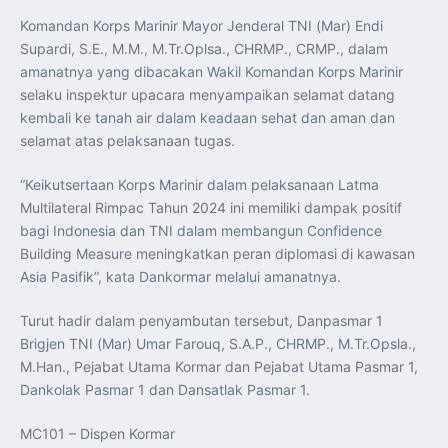
Perkuat Kerja Sama Repatriasi Artefak Budaya
Menteri PKP dan Ketua DEN Perkuat Kolaborasi
Komandan Korps Marinir Mayor Jenderal TNI (Mar) Endi
Teknologi, Data, dan Pembiayaan Demi Percepatan
Supardi, S.E., M.M., M.Tr.Oplsa., CHRMP., CRMP., dalam
Program 3 Juta Rumah
Pendaftaran MagangHub Angkatan II Batch 1 Dibuka
amanatnya yang dibacakan Wakil Komandan Korps Marinir
hingga 28 Juli 2026, Kesempatan Raih Pengalaman Kerja
dan Sertifikasi Kompetensi
selaku inspektur upacara menyampaikan selamat datang
KASAU Bekali 154 Perwira Remaja AAU 2026, Tekankan
kembali ke tanah air dalam keadaan sehat dan aman dan
Integritas dan Profesionalisme sebagai Bekal
Pengabdian
selamat atas pelaksanaan tugas.
Menlu Sugiono Dorong Kemitraan ASEAN–Inggris yang
Lebih Erat Hadapi Tantangan Global
Indonesia Dorong ASEAN dan Uni Eropa Perkuat
“Keikutsertaan Korps Marinir dalam pelaksanaan Latma
Stabilitas Global melalui Kemitraan Strategis
Multilateral Rimpac Tahun 2024 ini memiliki dampak positif
Menlu RI Dorong Kemitraan Ekonomi ASEAN–Korea
Selatan untuk Perkuat Ketahanan Kawasan
bagi Indonesia dan TNI dalam membangun Confidence
Kemitraan ASEAN–Kanada Perkuat Ketahanan Ekonomi,
Pangan, dan Energi Kawasan
Building Measure meningkatkan peran diplomasi di kawasan
ASEAN dan India Perkuat Ketahanan Kawasan lewat
Asia Pasifik”, kata Dankormar melalui amanatnya.
Kerja Sama Maritim, Ekonomi, dan Kesehatan
BI Pertahankan BI-Rate 5,75 Persen untuk Jaga
Stabilitas dan Dukung Pertumbuhan Ekonomi
Turut hadir dalam penyambutan tersebut, Danpasmar 1
Kepala BGN Sudaryono Tegaskan Komitmen Perkuat
Transparansi dan Akuntabilitas Program Makan Bergizi
Brigjen TNI (Mar) Umar Farouq, S.A.P., CHRMP., M.Tr.Opsla.,
Gratis
M.Han., Pejabat Utama Kormar dan Pejabat Utama Pasmar 1,
Dankolak Pasmar 1 dan Dansatlak Pasmar 1.
MC101 – Dispen Kormar