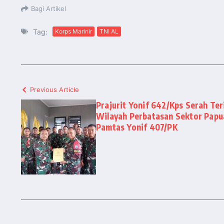
Bagi Artikel
Tag:
Korps Marinir
TNI AL
Previous Article
Prajurit Yonif 642/Kps Serah Te
Wilayah Perbatasan Sektor Papu
Pamtas Yonif 407/PK