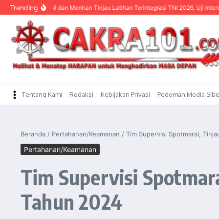
content
Trending
nglima TNI dan Menhan Tinjau Latihan Terintegrasi TNI 2026, Uji Interoperabilita
Tentang Kami
Redaksi
Kebijakan Privasi
Pedoman Media Sibe
Beranda
/
Pertahanan/Keamanan
/
Tim Supervisi Spotmaral, Tin
Pertahanan/Keamanan
Tim Supervisi Spotmar
Tahun 2024