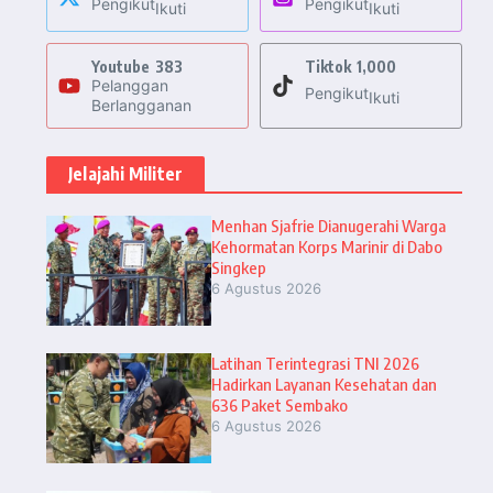
Pengikut
Pengikut
Ikuti
Ikuti
Youtube
383
Tiktok
1,000
Pelanggan
Pengikut
Ikuti
Berlangganan
Jelajahi Militer
Menhan Sjafrie Dianugerahi Warga
Kehormatan Korps Marinir di Dabo
Singkep
6 Agustus 2026
Latihan Terintegrasi TNI 2026
Hadirkan Layanan Kesehatan dan
636 Paket Sembako
6 Agustus 2026