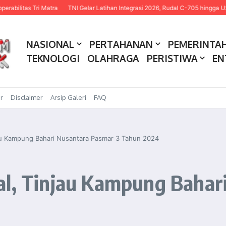
s Tri Matra
TNI Gelar Latihan Integrasi 2026, Rudal C-705 hingga USV Kami
NASIONAL
PERTAHANAN
PEMERINTA
TEKNOLOGI
OLAHRAGA
PERISTIWA
EN
r
Disclaimer
Arsip Galeri
FAQ
jau Kampung Bahari Nusantara Pasmar 3 Tahun 2024
al, Tinjau Kampung Bahar