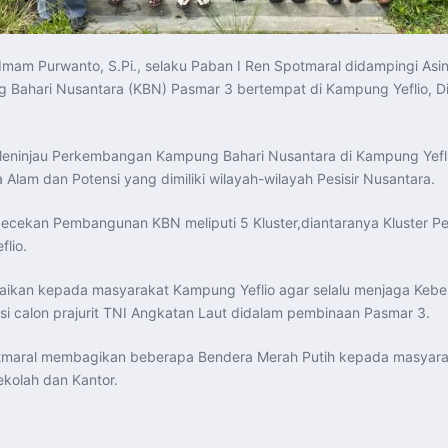
) Imam Purwanto, S.Pi., selaku Paban I Ren Spotmaral didampingi As
ahari Nusantara (KBN) Pasmar 3 bertempat di Kampung Yeflio, Di
 Meninjau Perkembangan Kampung Bahari Nusantara di Kampung Yef
am dan Potensi yang dimiliki wilayah-wilayah Pesisir Nusantara.
ecekan Pembangunan KBN meliputi 5 Kluster,diantaranya Kluster Pe
lio.
ikan kepada masyarakat Kampung Yeflio agar selalu menjaga Keber
i calon prajurit TNI Angkatan Laut didalam pembinaan Pasmar 3.
Spotmaral membagikan beberapa Bendera Merah Putih kepada masya
ekolah dan Kantor.