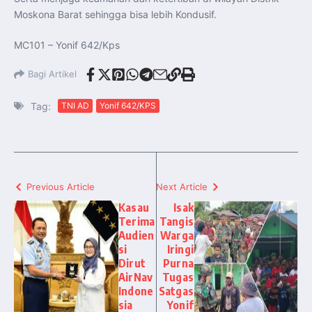
Moskona Barat sehingga bisa lebih Kondusif.
MC101 – Yonif 642/Kps
Bagi Artikel
Tag:
TNI AD
Yonif 642/KPS
Previous Article
Next Article
Kasau
Isak
Terima
Tangis
Audien
Warga
si
Iringi
Dirut
Purna
AirNav
Tugas
Indone
Satgas
sia
Yonif