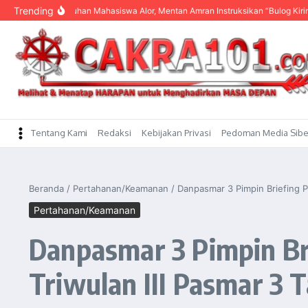
content
Trending
gar Keluhan Mahasiswa Alor, Mentan Amran Instruksikan “Bulog Kirim Beras”
Tentang Kami
Redaksi
Kebijakan Privasi
Pedoman Media Sibe
Beranda
/
Pertahanan/Keamanan
/
Danpasmar 3 Pimpin Briefing P
Pertahanan/Keamanan
Danpasmar 3 Pimpin Bri
Triwulan III Pasmar 3 