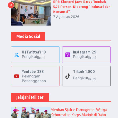
BPS: Ekonomi Jawa Barat Tumbuh
3
5,73 Persen, Didorong “Industri dan
Konsumsi”
7 Agustus 2026
Media Sosial
X (Twitter)
10
Instagram
29
Pengikut
Pengikut
Ikuti
Ikuti
Youtube
383
Tiktok
1,000
Pelanggan
Pengikut
Ikuti
Berlangganan
Jelajahi Militer
Menhan Sjafrie Dianugerahi Warga
Kehormatan Korps Marinir di Dabo