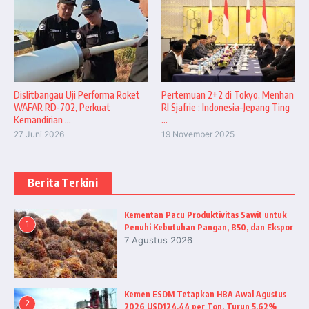
Dislitbangau Uji Performa Roket
Pertemuan 2+2 di Tokyo, Menhan
WAFAR RD-702, Perkuat
RI Sjafrie : Indonesia–Jepang Ting
Kemandirian ...
...
27 Juni 2026
19 November 2025
Berita Terkini
Kementan Pacu Produktivitas Sawit untuk
1
Penuhi Kebutuhan Pangan, B50, dan Ekspor
7 Agustus 2026
Kemen ESDM Tetapkan HBA Awal Agustus
2
2026 USD124,44 per Ton, Turun 5,62%