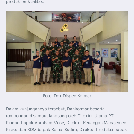
produk berkualitas.
Pendaftaran MagangHub Angkatan II Batch 1 Dibuka
hingga 28 Juli 2026, Kesempatan Raih Pengalaman Kerja
dan Sertifikasi Kompetensi
KASAU Bekali 154 Perwira Remaja AAU 2026, Tekankan
Integritas dan Profesionalisme sebagai Bekal
Pengabdian
Menlu Sugiono Dorong Kemitraan ASEAN–Inggris yang
Lebih Erat Hadapi Tantangan Global
Indonesia Dorong ASEAN dan Uni Eropa Perkuat
Stabilitas Global melalui Kemitraan Strategis
Menlu RI Dorong Kemitraan Ekonomi ASEAN–Korea
Selatan untuk Perkuat Ketahanan Kawasan
Kemitraan ASEAN–Kanada Perkuat Ketahanan Ekonomi,
Pangan, dan Energi Kawasan
ASEAN dan India Perkuat Ketahanan Kawasan lewat
Kerja Sama Maritim, Ekonomi, dan Kesehatan
BI Pertahankan BI-Rate 5,75 Persen untuk Jaga
Stabilitas dan Dukung Pertumbuhan Ekonomi
Kepala BGN Sudaryono Tegaskan Komitmen Perkuat
Transparansi dan Akuntabilitas Program Makan Bergizi
Gratis
Presiden Prabowo Resmi Lantik Sudaryono sebagai
Foto: Dok Dispen Kormar
Kepala Badan Gizi Nasional
Presiden Prabowo Lantik Sudaryono sebagai Kepala
Badan Gizi Nasional
Dalam kunjungannya tersebut, Dankormar beserta
rombongan disambut langsung oleh Direktur Utama PT
Pindad bapak Abraham Mose, Direktur Keuangan Manajemen
Risiko dan SDM bapak Kemal Sudiro, Direktur Produksi bapak