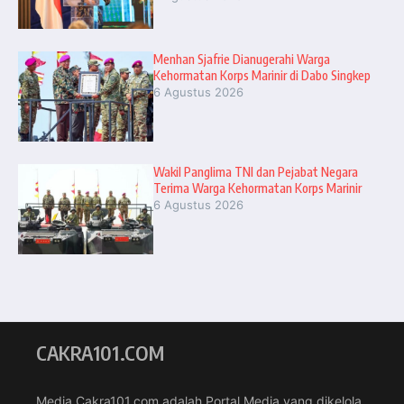
Menhan Sjafrie Dianugerahi Warga
Kehormatan Korps Marinir di Dabo Singkep
6 Agustus 2026
Wakil Panglima TNI dan Pejabat Negara
Terima Warga Kehormatan Korps Marinir
6 Agustus 2026
CAKRA101.COM
Media Cakra101.com adalah Portal Media yang dikelola