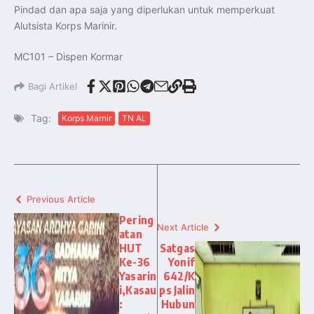
Pindad dan apa saja yang diperlukan untuk memperkuat
Alutsista Korps Marinir.
MC101 – Dispen Kormar
Bagi Artikel
Tag:
Korps Marnir
TN AL
Previous Article
Pering
Next Article
atan
HUT
Satgas
Ke-36
Yonif
Yasarin
642/K
i,Kasau
ps Jalin
:
Hubun