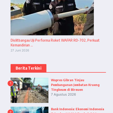
Dislitbangau Uji Performa Roket WAFAR RD-702, Perkuat
Kemandirian ...
27 Juni 2026
Berita Terkini
Wapres Gibran Tinjau
1
Pembangunan Jembatan Krueng
Tingkeum di Bireuen
7 Agustus 2026
Bank Indonesia: Ekonomi Indonesia
2