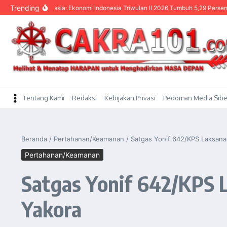
content
Trending
k Indonesia: Ekonomi Indonesia Triwulan II 2026 Tumbuh 5,29 Persen
Panglim
Tentang Kami
Redaksi
Kebijakan Privasi
Pedoman Media Sibe
Beranda
/
Pertahanan/Keamanan
/
Satgas Yonif 642/KPS Laksanak
Pertahanan/Keamanan
Satgas Yonif 642/KPS L
Yakora