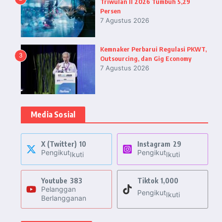
Triwulan II 2026 Tumbuh 5,29
Persen
7 Agustus 2026
Kemnaker Perbarui Regulasi PKWT,
3
Outsourcing, dan Gig Economy
7 Agustus 2026
Media Sosial
X (Twitter)
10
Instagram
29
Pengikut
Pengikut
Ikuti
Ikuti
Youtube
383
Tiktok
1,000
Pelanggan
Pengikut
Ikuti
Berlangganan