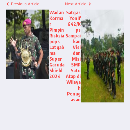
Previous Article
Next Article
Wadan
Satgas
Korma
Yonif
r
642/K
Pimpin
ps
Risksia
Sampai
pops
kan
Latgab
Visi
ma
dan
Super
Misi
Garuda
SMP
Shield
Satu
2024
Atap di
Wilaya
h
Penug
asan