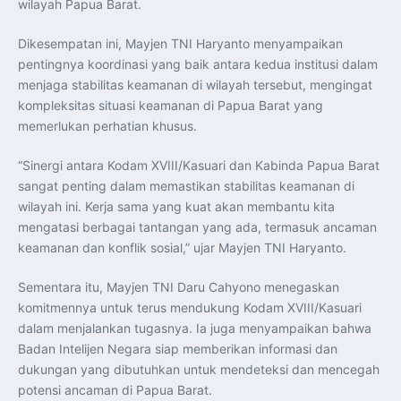
wilayah Papua Barat.
Perkuat Kerja Sama Repatriasi Artefak Budaya
Menteri PKP dan Ketua DEN Perkuat Kolaborasi
Teknologi, Data, dan Pembiayaan Demi Percepatan
Dikesempatan ini, Mayjen TNI Haryanto menyampaikan
Program 3 Juta Rumah
Pendaftaran MagangHub Angkatan II Batch 1 Dibuka
pentingnya koordinasi yang baik antara kedua institusi dalam
hingga 28 Juli 2026, Kesempatan Raih Pengalaman Kerja
dan Sertifikasi Kompetensi
menjaga stabilitas keamanan di wilayah tersebut, mengingat
KASAU Bekali 154 Perwira Remaja AAU 2026, Tekankan
kompleksitas situasi keamanan di Papua Barat yang
Integritas dan Profesionalisme sebagai Bekal
Pengabdian
memerlukan perhatian khusus.
Menlu Sugiono Dorong Kemitraan ASEAN–Inggris yang
Lebih Erat Hadapi Tantangan Global
Indonesia Dorong ASEAN dan Uni Eropa Perkuat
“Sinergi antara Kodam XVIII/Kasuari dan Kabinda Papua Barat
Stabilitas Global melalui Kemitraan Strategis
sangat penting dalam memastikan stabilitas keamanan di
Menlu RI Dorong Kemitraan Ekonomi ASEAN–Korea
Selatan untuk Perkuat Ketahanan Kawasan
wilayah ini. Kerja sama yang kuat akan membantu kita
Kemitraan ASEAN–Kanada Perkuat Ketahanan Ekonomi,
Pangan, dan Energi Kawasan
mengatasi berbagai tantangan yang ada, termasuk ancaman
ASEAN dan India Perkuat Ketahanan Kawasan lewat
keamanan dan konflik sosial,” ujar Mayjen TNI Haryanto.
Kerja Sama Maritim, Ekonomi, dan Kesehatan
BI Pertahankan BI-Rate 5,75 Persen untuk Jaga
Stabilitas dan Dukung Pertumbuhan Ekonomi
Sementara itu, Mayjen TNI Daru Cahyono menegaskan
Kepala BGN Sudaryono Tegaskan Komitmen Perkuat
Transparansi dan Akuntabilitas Program Makan Bergizi
komitmennya untuk terus mendukung Kodam XVIII/Kasuari
Gratis
dalam menjalankan tugasnya. Ia juga menyampaikan bahwa
Badan Intelijen Negara siap memberikan informasi dan
dukungan yang dibutuhkan untuk mendeteksi dan mencegah
potensi ancaman di Papua Barat.