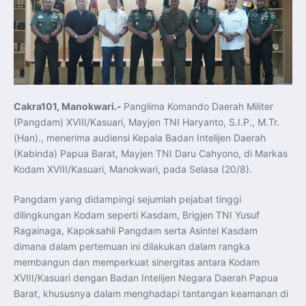
Koordinasi Jaga Stabilitas Keuangan dan Kepercayaan
Pasar
Presiden Prabowo Perkuat Sinergi Perguruan Tinggi dan
PT PAL untuk Majukan Industri Perkapalan Nasional
KASAL dan Panglima Armada Pasifik Rusia Resmi Buka
Latma ORRUDA 2026
T-50i Golden Eagle TNI AU Meriahkan Pitch Black Mindil
Beach Flying Display 2026
Indonesia dan Turki Sepakati Joint Action Plan 2026–
2027, Perkuat Pasar Kerja Inklusif hingga Transformasi
Balai Vokasi
Cakra101, Manokwari.-
Panglima Komando Daerah Militer
TNI AU Tingkatkan Kemampuan Personel melalui
(Pangdam) XVIII/Kasuari, Mayjen TNI Haryanto, S.I.P., M.Tr.
Pelatihan Signal Radio untuk Misi Pertahanan Udara dan
Radar
(Han)., menerima audiensi Kepala Badan Intelijen Daerah
Menkeu Purbaya Instruksikan Penyelarasan Aturan KEK
(Kabinda) Papua Barat, Mayjen TNI Daru Cahyono, di Markas
untuk Perkuat Daya Saing Industri Dalam Negeri
Mentan Amran Pacu Produksi Gula Nasional, Target
Kodam XVIII/Kasuari, Manokwari, pada Selasa (20/8).
Swasembada Gula Putih Dua Tahun dan Tembus 3 Juta
Ton
Menlu Sugiono Tekankan Inovasi sebagai Kunci
Pangdam yang didampingi sejumlah pejabat tinggi
Penguatan Kerja Sama Konkret ASEAN Plus Three
Latma ORRUDA 2026 di Vladivostok Perkuat Diplomasi
dilingkungan Kodam seperti Kasdam, Brigjen TNI Yusuf
Maritim TNI AL dan Rusia
Ragainaga, Kapoksahli Pangdam serta Asintel Kasdam
Latihan DACT di Exercise Pitch Black 2026 Tingkatkan
Kesiapan Tempur Penerbang TNI AU
dimana dalam pertemuan ini dilakukan dalam rangka
Menlu Sugiono: “Kekuatan Ekonomi ASEAN-RRT Harus
membangun dan memperkuat sinergitas antara Kodam
Menjadi Penopang Stabilitas Kawasan”
ASEAN dan Amerika Serikat Perkuat Kemitraan untuk
XVIII/Kasuari dengan Badan Intelijen Negara Daerah Papua
Jaga Stabilitas Kawasan dan Dorong Pertumbuhan
Ekonomi
Barat, khususnya dalam menghadapi tantangan keamanan di
Presiden Prabowo Terima Direktur FBI, Indonesia dan AS