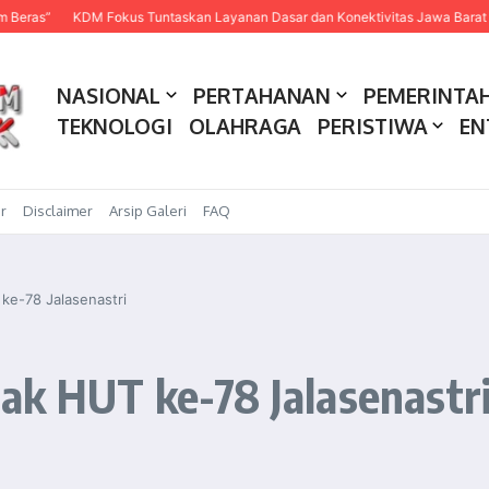
KDM Fokus Tuntaskan Layanan Dasar dan Konektivitas Jawa Barat pada 2027
NASIONAL
PERTAHANAN
PEMERINTA
TEKNOLOGI
OLAHRAGA
PERISTIWA
EN
r
Disclaimer
Arsip Galeri
FAQ
ke-78 Jalasenastri
ak HUT ke-78 Jalasenastr