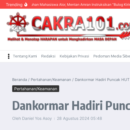
content
Trending
ar Keluhan Mahasiswa Alor, Mentan Amran Instruksikan “Bulog Kirim Beras”
Tentang Kami
Redaksi
Kebijakan Privasi
Pedoman Media Sibe
Beranda
/
Pertahanan/Keamanan
/
Dankormar Hadiri Puncak HUT 
Pertahanan/Keamanan
Dankormar Hadiri Punc
Oleh
Daniel Yos Asoy
28 Agustus 2024
05:48