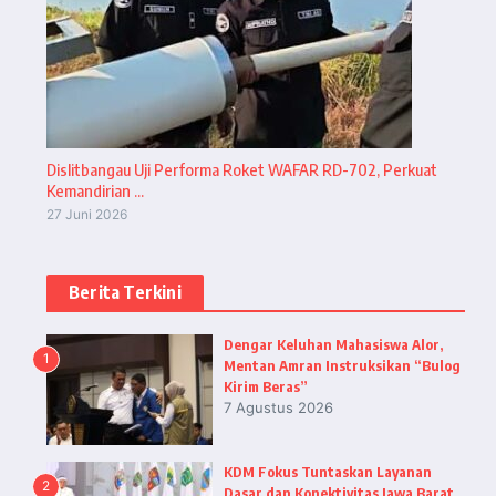
Dislitbangau Uji Performa Roket WAFAR RD-702, Perkuat
Kemandirian ...
27 Juni 2026
Berita Terkini
Dengar Keluhan Mahasiswa Alor,
1
Mentan Amran Instruksikan “Bulog
Kirim Beras”
7 Agustus 2026
KDM Fokus Tuntaskan Layanan
2
Dasar dan Konektivitas Jawa Barat