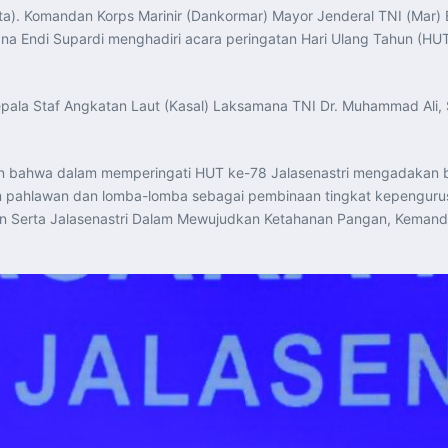
a). Komandan Korps Marinir (Dankormar) Mayor Jenderal TNI (Mar) E
na Endi Supardi menghadiri acara peringatan Hari Ulang Tahun (HUT
epala Staf Angkatan Laut (Kasal) Laksamana TNI Dr. Muhammad Ali, S
bahwa dalam memperingati HUT ke-78 Jalasenastri mengadakan berb
kam pahlawan dan lomba-lomba sebagai pembinaan tingkat kepenguru
n Serta Jalasenastri Dalam Mewujudkan Ketahanan Pangan, Kemandir