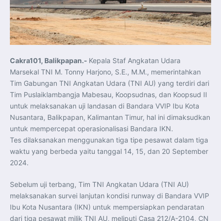
Koordinasi Jaga Stabilitas Keuangan dan Kepercayaan
Pasar
Presiden Prabowo Perkuat Sinergi Perguruan Tinggi dan
PT PAL untuk Majukan Industri Perkapalan Nasional
KASAL dan Panglima Armada Pasifik Rusia Resmi Buka
Latma ORRUDA 2026
T-50i Golden Eagle TNI AU Meriahkan Pitch Black Mindil
Beach Flying Display 2026
Cakra101, Balikpapan.-
Kepala Staf Angkatan Udara
Indonesia dan Turki Sepakati Joint Action Plan 2026–
2027, Perkuat Pasar Kerja Inklusif hingga Transformasi
Marsekal TNI M. Tonny Harjono, S.E., M.M., memerintahkan
Balai Vokasi
TNI AU Tingkatkan Kemampuan Personel melalui
Tim Gabungan TNI Angkatan Udara (TNI AU) yang terdiri dari
Pelatihan Signal Radio untuk Misi Pertahanan Udara dan
Tim Puslaiklambangja Mabesau, Koopsudnas, dan Koopsud II
Radar
Menkeu Purbaya Instruksikan Penyelarasan Aturan KEK
untuk melaksanakan uji landasan di Bandara VVIP Ibu Kota
untuk Perkuat Daya Saing Industri Dalam Negeri
Nusantara, Balikpapan, Kalimantan Timur, hal ini dimaksudkan
Mentan Amran Pacu Produksi Gula Nasional, Target
Swasembada Gula Putih Dua Tahun dan Tembus 3 Juta
untuk mempercepat operasionalisasi Bandara IKN.
Ton
Menlu Sugiono Tekankan Inovasi sebagai Kunci
Tes dilaksanakan menggunakan tiga tipe pesawat dalam tiga
Penguatan Kerja Sama Konkret ASEAN Plus Three
waktu yang berbeda yaitu tanggal 14, 15, dan 20 September
Latma ORRUDA 2026 di Vladivostok Perkuat Diplomasi
Maritim TNI AL dan Rusia
2024.
Latihan DACT di Exercise Pitch Black 2026 Tingkatkan
Kesiapan Tempur Penerbang TNI AU
Menlu Sugiono: “Kekuatan Ekonomi ASEAN-RRT Harus
Sebelum uji terbang, Tim TNI Angkatan Udara (TNI AU)
Menjadi Penopang Stabilitas Kawasan”
melaksanakan survei lanjutan kondisi runway di Bandara VVIP
ASEAN dan Amerika Serikat Perkuat Kemitraan untuk
Jaga Stabilitas Kawasan dan Dorong Pertumbuhan
Ibu Kota Nusantara (IKN) untuk mempersiapkan pendaratan
Ekonomi
Presiden Prabowo Terima Direktur FBI, Indonesia dan AS
dari tiga pesawat milik TNI AU, meliputi Casa 212/A-2104, CN