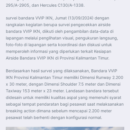
Perkuat Kerja Sama Repatriasi Artefak Budaya
295/A-2905, dan Hercules C130/A-1338.
Menteri PKP dan Ketua DEN Perkuat Kolaborasi
Teknologi, Data, dan Pembiayaan Demi Percepatan
Program 3 Juta Rumah
survei bandara VVIP IKN, Jumat (13/09/2024) dengan
Pendaftaran MagangHub Angkatan II Batch 1 Dibuka
hingga 28 Juli 2026, Kesempatan Raih Pengalaman Kerja
rangkaian kegiatan berupa survei pengecekkan airside
dan Sertifikasi Kompetensi
bandara VVIP IKN, diikuti oleh pengambilan data-data di
KASAU Bekali 154 Perwira Remaja AAU 2026, Tekankan
Integritas dan Profesionalisme sebagai Bekal
lapangan melalui penglihatan visual, pengukuran langsung,
Pengabdian
Menlu Sugiono Dorong Kemitraan ASEAN–Inggris yang
foto-foto di lapangan serta koordinasi dan diskusi untuk
Lebih Erat Hadapi Tantangan Global
memperoleh informasi yang diperlukan terkait Kesiapan
Indonesia Dorong ASEAN dan Uni Eropa Perkuat
Stabilitas Global melalui Kemitraan Strategis
Airside Bandara VVIP IKN di Provinsi Kalimantan Timur.
Menlu RI Dorong Kemitraan Ekonomi ASEAN–Korea
Selatan untuk Perkuat Ketahanan Kawasan
Kemitraan ASEAN–Kanada Perkuat Ketahanan Ekonomi,
Berdasarkan hasil survei yang dilaksanakan, Bandara VVIP
Pangan, dan Energi Kawasan
IKN Provinsi Kalimantan Timur memiliki Dimensi Runway 2.200
ASEAN dan India Perkuat Ketahanan Kawasan lewat
Kerja Sama Maritim, Ekonomi, dan Kesehatan
x 30 meter, dengan Dimensi Shoulder 7.5 meter dan Dimensi
BI Pertahankan BI-Rate 5,75 Persen untuk Jaga
Stabilitas dan Dukung Pertumbuhan Ekonomi
Taxiway 153 meter x 23 meter. Landasan bandara tersebut
Kepala BGN Sudaryono Tegaskan Komitmen Perkuat
didesain untuk memiliki kualitas aspal yang memenuhi syarat
Transparansi dan Akuntabilitas Program Makan Bergizi
Gratis
sebagai tempat pendaratan bagi pesawat saat melaksanakan
breaking action dimana sebelum mencapai 2.200 meter
pesawat telah berhenti dengan konfigurasi normal.