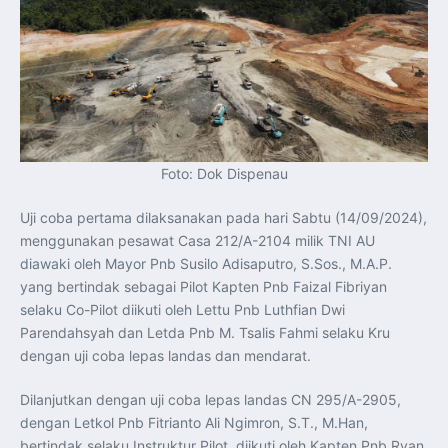
Foto: Dok Dispenau
Uji coba pertama dilaksanakan pada hari Sabtu (14/09/2024),
menggunakan pesawat Casa 212/A-2104 milik TNI AU
diawaki oleh Mayor Pnb Susilo Adisaputro, S.Sos., M.A.P.
yang bertindak sebagai Pilot Kapten Pnb Faizal Fibriyan
selaku Co-Pilot diikuti oleh Lettu Pnb Luthfian Dwi
Parendahsyah dan Letda Pnb M. Tsalis Fahmi selaku Kru
dengan uji coba lepas landas dan mendarat.
Dilanjutkan dengan uji coba lepas landas CN 295/A-2905,
dengan Letkol Pnb Fitrianto Ali Ngimron, S.T., M.Han,
bertindak selaku Instruktur Pilot, diikuti oleh Kapten Pnb Ryan