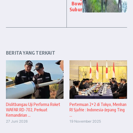
Bowi
Subur
BERITA YANG TERKAIT
Dislitbangau Uji Performa Roket
Pertemuan 2+2 di Tokyo, Menhan
WAFAR RD-702, Perkuat
RI Sjafrie : Indonesia–Jepang Ting
Kemandirian ...
...
27 Juni 2026
19 November 2025