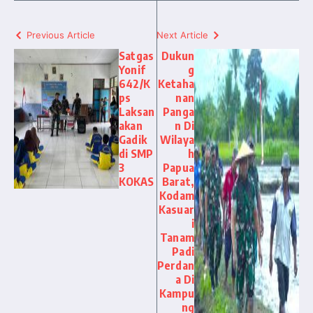
Previous Article
Next Article
Satgas
Dukun
Yonif
g
642/K
Ketaha
ps
nan
Laksan
Panga
akan
n Di
Gadik
Wilaya
di SMP
h
3
Papua
KOKAS
Barat,
Kodam
Kasuar
i
Tanam
Padi
Perdan
a Di
Kampu
ng