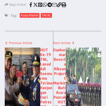
Bagi Artikel
Tag:
Korps Marinir
TNI AL
Previous Article
Next Article
HUT
Dankor
Ke-79
mar
TNI,
Besert
Lanud
a
Adi
Ribuan
Soema
Prajuri
rmo
t
Terima
Marinir
Kunjun
Ikuti
gan
Acara
Dari
Puncak
Polres
HUT