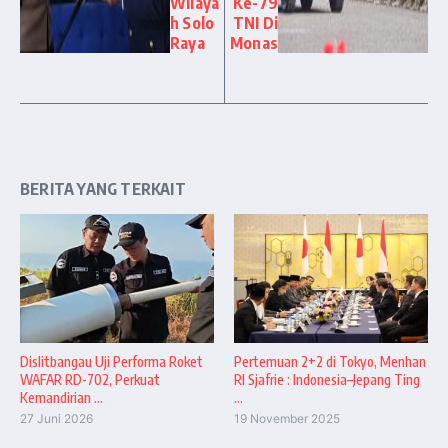
Wilaya
Ke-79
h Solo
TNI Di
Raya
Monas
BERITA YANG TERKAIT
Dislitbangau Uji Performa Roket
Pertemuan 2+2 di Tokyo, Menhan
WAFAR RD-702, Perkuat
RI Sjafrie : Indonesia–Jepang Ting
Kemandirian ...
...
27 Juni 2026
19 November 2025