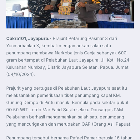
Koordinasi Jaga Stabilitas Keuangan dan Kepercayaan
Pasar
Presiden Prabowo Perkuat Sinergi Perguruan Tinggi dan
PT PAL untuk Majukan Industri Perkapalan Nasional
KASAL dan Panglima Armada Pasifik Rusia Resmi Buka
Latma ORRUDA 2026
T-50i Golden Eagle TNI AU Meriahkan Pitch Black Mindil
Beach Flying Display 2026
Cakra101, Jayapura.-
Prajurit Petarung Pasmar 3 dari
Indonesia dan Turki Sepakati Joint Action Plan 2026–
2027, Perkuat Pasar Kerja Inklusif hingga Transformasi
Yonmarhanlan X, kembali mengamankan salah satu
Balai Vokasi
TNI AU Tingkatkan Kemampuan Personel melalui
penumpang membawa Narkoba jenis Ganja sebanyak 600
Pelatihan Signal Radio untuk Misi Pertahanan Udara dan
gram bertempat di Pelabuhan Laut Jayapura, Jl. Koti, No.24,
Radar
Menkeu Purbaya Instruksikan Penyelarasan Aturan KEK
Kelurahan Numbay, Distrik Jayapura Selatan, Papua. Jumat
untuk Perkuat Daya Saing Industri Dalam Negeri
(04/10/2024).
Mentan Amran Pacu Produksi Gula Nasional, Target
Swasembada Gula Putih Dua Tahun dan Tembus 3 Juta
Ton
Prajurit yang bertugas di Pelabuhan Laut Jayapura saat itu
Menlu Sugiono Tekankan Inovasi sebagai Kunci
Penguatan Kerja Sama Konkret ASEAN Plus Three
melaksanakan pemeriksaan tiket penumpang kapal KM.
Latma ORRUDA 2026 di Vladivostok Perkuat Diplomasi
Maritim TNI AL dan Rusia
Gunung Dempo di Pintu masuk. Bermula pada sekitar pukul
Latihan DACT di Exercise Pitch Black 2026 Tingkatkan
00.50 WIT Letda Mar Farid Susilo selaku Dansatgas PAM
Kesiapan Tempur Penerbang TNI AU
Menlu Sugiono: “Kekuatan Ekonomi ASEAN-RRT Harus
Pelabuhan berhasil mengamankan salah satu penumpang
Menjadi Penopang Stabilitas Kawasan”
yang mencurigakan dan merupakan OAP (Orang Asli Papua).
ASEAN dan Amerika Serikat Perkuat Kemitraan untuk
Jaga Stabilitas Kawasan dan Dorong Pertumbuhan
Ekonomi
Penumpang tersebut bernama Rafael Ramar berusia 16 tahun
Presiden Prabowo Terima Direktur FBI, Indonesia dan AS