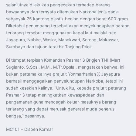
Perkuat Kerja Sama Repatriasi Artefak Budaya
selanjutnya dilakukan pengecekan terhadap barang
Menteri PKP dan Ketua DEN Perkuat Kolaborasi
Teknologi, Data, dan Pembiayaan Demi Percepatan
bawaannya dan ternyata ditemukan Narkoba jenis ganja
Program 3 Juta Rumah
sebanyak 25 kantong plastik bening dengan berat 600 gram.
Pendaftaran MagangHub Angkatan II Batch 1 Dibuka
hingga 28 Juli 2026, Kesempatan Raih Pengalaman Kerja
Diketahui penumpang tersebut akan menyelundupkan barang
dan Sertifikasi Kompetensi
terlarang tersebut menggunakan kapal laut melalui rute
KASAU Bekali 154 Perwira Remaja AAU 2026, Tekankan
Integritas dan Profesionalisme sebagai Bekal
Jayapura, Nabire, Wasior, Manokwari, Sorong, Makassar,
Pengabdian
Menlu Sugiono Dorong Kemitraan ASEAN–Inggris yang
Surabaya dan tujuan terakhir Tanjung Priok.
Lebih Erat Hadapi Tantangan Global
Indonesia Dorong ASEAN dan Uni Eropa Perkuat
Stabilitas Global melalui Kemitraan Strategis
Di tempat terpisah Komandan Pasmar 3 Brigjen TNI (Mar)
Menlu RI Dorong Kemitraan Ekonomi ASEAN–Korea
Sugianto, S.Sos., M.M., M.Tr.Opsla., mengatakan bahwa, ini
Selatan untuk Perkuat Ketahanan Kawasan
Kemitraan ASEAN–Kanada Perkuat Ketahanan Ekonomi,
bukan pertama kalinya prajurit Yonmarhanlan X Jayapura
Pangan, dan Energi Kawasan
berhasil menggagalkan penyelundupan Narkoba, tetapi ini
ASEAN dan India Perkuat Ketahanan Kawasan lewat
Kerja Sama Maritim, Ekonomi, dan Kesehatan
sudah kesekian kalinya. “Untuk itu, kepada prajurit petarung
BI Pertahankan BI-Rate 5,75 Persen untuk Jaga
Stabilitas dan Dukung Pertumbuhan Ekonomi
Pasmar 3 tetap meningkatkan kewaspadaan dan
Kepala BGN Sudaryono Tegaskan Komitmen Perkuat
pengamanan guna mencegah keluar-masuknya barang
Transparansi dan Akuntabilitas Program Makan Bergizi
Gratis
terlarang yang dapat merusak generasi muda penerus
bangsa,” pesannya.
MC101 – Dispen Kormar