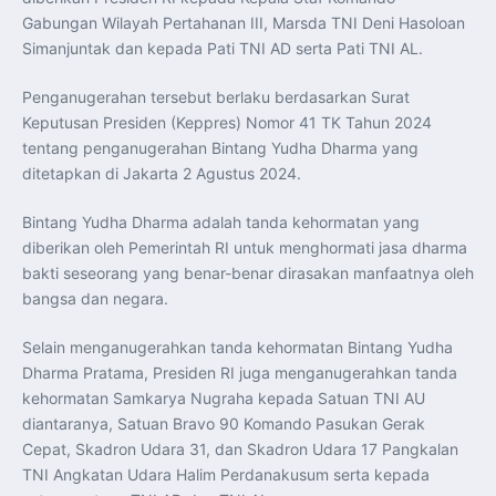
Perkuat Kerja Sama Repatriasi Artefak Budaya
Gabungan Wilayah Pertahanan III, Marsda TNI Deni Hasoloan
Menteri PKP dan Ketua DEN Perkuat Kolaborasi
Teknologi, Data, dan Pembiayaan Demi Percepatan
Simanjuntak dan kepada Pati TNI AD serta Pati TNI AL.
Program 3 Juta Rumah
Pendaftaran MagangHub Angkatan II Batch 1 Dibuka
hingga 28 Juli 2026, Kesempatan Raih Pengalaman Kerja
Penganugerahan tersebut berlaku berdasarkan Surat
dan Sertifikasi Kompetensi
KASAU Bekali 154 Perwira Remaja AAU 2026, Tekankan
Keputusan Presiden (Keppres) Nomor 41 TK Tahun 2024
Integritas dan Profesionalisme sebagai Bekal
tentang penganugerahan Bintang Yudha Dharma yang
Pengabdian
Menlu Sugiono Dorong Kemitraan ASEAN–Inggris yang
ditetapkan di Jakarta 2 Agustus 2024.
Lebih Erat Hadapi Tantangan Global
Indonesia Dorong ASEAN dan Uni Eropa Perkuat
Stabilitas Global melalui Kemitraan Strategis
Bintang Yudha Dharma adalah tanda kehormatan yang
Menlu RI Dorong Kemitraan Ekonomi ASEAN–Korea
diberikan oleh Pemerintah RI untuk menghormati jasa dharma
Selatan untuk Perkuat Ketahanan Kawasan
Kemitraan ASEAN–Kanada Perkuat Ketahanan Ekonomi,
bakti seseorang yang benar-benar dirasakan manfaatnya oleh
Pangan, dan Energi Kawasan
ASEAN dan India Perkuat Ketahanan Kawasan lewat
bangsa dan negara.
Kerja Sama Maritim, Ekonomi, dan Kesehatan
BI Pertahankan BI-Rate 5,75 Persen untuk Jaga
Stabilitas dan Dukung Pertumbuhan Ekonomi
Selain menganugerahkan tanda kehormatan Bintang Yudha
Kepala BGN Sudaryono Tegaskan Komitmen Perkuat
Dharma Pratama, Presiden RI juga menganugerahkan tanda
Transparansi dan Akuntabilitas Program Makan Bergizi
Gratis
kehormatan Samkarya Nugraha kepada Satuan TNI AU
diantaranya, Satuan Bravo 90 Komando Pasukan Gerak
Cepat, Skadron Udara 31, dan Skadron Udara 17 Pangkalan
TNI Angkatan Udara Halim Perdanakusum serta kepada