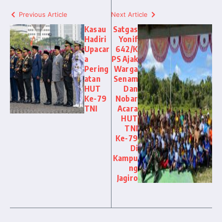
Previous Article
Next Article
Kasau
Satgas
Hadiri
Yonif
Upacar
642/K
a
PS Ajak
Pering
Warga
atan
Senam
HUT
Dan
Ke-79
Nobar
TNI
Acara
HUT
TNI
Ke-79
Di
Kampu
ng
Jagiro