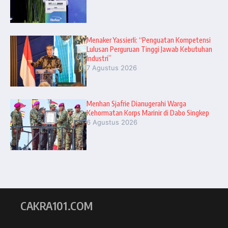
Menaker Yassierli: “Penguatan Kompetensi
Lulusan Perguruan Tinggi Jawab Kebutuhan
Industri”
7 Agustus 2026
Menhan Sjafrie Dianugerahi Warga
Kehormatan Korps Marinir di Dabo Singkep
6 Agustus 2026
CAKRA101.COM