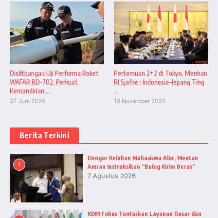
Dislitbangau Uji Performa Roket
Pertemuan 2+2 di Tokyo, Menhan
WAFAR RD-702, Perkuat
RI Sjafrie : Indonesia–Jepang Ting
Kemandirian ...
...
27 Juni 2026
19 November 2025
Berita Terkini
Dengar Keluhan Mahasiswa Alor, Mentan
1
Amran Instruksikan “Bulog Kirim Beras”
7 Agustus 2026
KDM Fokus Tuntaskan Layanan Dasar dan