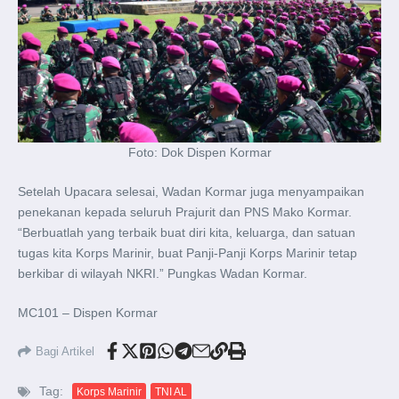
Foto: Dok Dispen Kormar
Setelah Upacara selesai, Wadan Kormar juga menyampaikan
penekanan kepada seluruh Prajurit dan PNS Mako Kormar.
“Berbuatlah yang terbaik buat diri kita, keluarga, dan satuan
tugas kita Korps Marinir, buat Panji-Panji Korps Marinir tetap
berkibar di wilayah NKRI.” Pungkas Wadan Kormar.
MC101 – Dispen Kormar
Bagi Artikel
Tag:
Korps Marinir
TNI AL