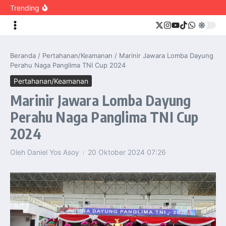
IPDN 2026, Orang Tua Bangga Saksikan Putra-Putri Raih
content
Trending
Prestasi
Dilantik Presiden Prabowo, Lulusan Terbaik IPDN
Angkatan XXXIII Ukir Prestasi Lewat Kerja Keras, Doa,
dan Konsistensi
Presiden Prabowo Titipkan Masa Depan Kepemimpinan
Bangsa kepada Pamong Praja Muda IPDN
Presiden Prabowo Bahas Pemerataan Listrik Desa
Beranda
/
Pertahanan/Keamanan
/
Marinir Jawara Lomba Dayung
hingga Penguatan Ketahanan Energi Nasional
Perahu Naga Panglima TNI Cup 2024
Ziarah Hari Bakti ke-79 TNI AU, KASAU Kenang Jasa
Pahlawan dan Perintis Angkatan Udara
Pertahanan/Keamanan
Akad Massal 62.000 Rumah Subsidi Siap Digelar,
Perkuat Kolaborasi Ekosistem Perumahan
Marinir Jawara Lomba Dayung
PINSAR Apresiasi Langkah Cepat Mentan Amran dalam
Stabilkan Harga Ayam dan Telur
Perahu Naga Panglima TNI Cup
Panglima TNI Resmi Lantik 734 Perwira Prajurit Karier
TNI TA 2026
Wakasal Berikan Pembekalan Strategis kepada 203
2024
Perwira Remaja Dikmapa PK TNI Reguler Gelombang I
TA 2026
Presiden Prabowo Pimpin Rapat KSSK, Perkuat
Oleh
Daniel Yos Asoy
20 Oktober 2024
07:26
Koordinasi Jaga Stabilitas Keuangan dan Kepercayaan
Pasar
Presiden Prabowo Perkuat Sinergi Perguruan Tinggi dan
PT PAL untuk Majukan Industri Perkapalan Nasional
KASAL dan Panglima Armada Pasifik Rusia Resmi Buka
Latma ORRUDA 2026
T-50i Golden Eagle TNI AU Meriahkan Pitch Black Mindil
Beach Flying Display 2026
Indonesia dan Turki Sepakati Joint Action Plan 2026–
2027, Perkuat Pasar Kerja Inklusif hingga Transformasi