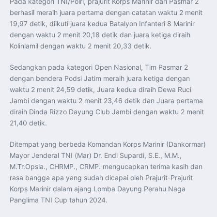
Pada kategori TNI/Polri, prajurit Korps Marinir dari Pasmar 2
Menlu Sugiono Dorong Kemitraan ASEAN–Inggris yang
Lebih Erat Hadapi Tantangan Global
berhasil meraih juara pertama dengan catatan waktu 2 menit
Indonesia Dorong ASEAN dan Uni Eropa Perkuat
19,97 detik, diikuti juara kedua Batalyon Infanteri 8 Marinir
Stabilitas Global melalui Kemitraan Strategis
Menlu RI Dorong Kemitraan Ekonomi ASEAN–Korea
dengan waktu 2 menit 20,18 detik dan juara ketiga diraih
Selatan untuk Perkuat Ketahanan Kawasan
Kemitraan ASEAN–Kanada Perkuat Ketahanan Ekonomi,
Kolinlamil dengan waktu 2 menit 20,33 detik.
Pangan, dan Energi Kawasan
ASEAN dan India Perkuat Ketahanan Kawasan lewat
Kerja Sama Maritim, Ekonomi, dan Kesehatan
Sedangkan pada kategori Open Nasional, Tim Pasmar 2
BI Pertahankan BI-Rate 5,75 Persen untuk Jaga
dengan bendera Podsi Jatim meraih juara ketiga dengan
Stabilitas dan Dukung Pertumbuhan Ekonomi
Kepala BGN Sudaryono Tegaskan Komitmen Perkuat
waktu 2 menit 24,59 detik, Juara kedua diraih Dewa Ruci
Transparansi dan Akuntabilitas Program Makan Bergizi
Jambi dengan waktu 2 menit 23,46 detik dan Juara pertama
Gratis
Presiden Prabowo Resmi Lantik Sudaryono sebagai
diraih Dinda Rizzo Dayung Club Jambi dengan waktu 2 menit
Kepala Badan Gizi Nasional
Presiden Prabowo Lantik Sudaryono sebagai Kepala
21,40 detik.
Badan Gizi Nasional
Presiden Prabowo Tekankan Integritas dan Loyalitas
sebagai Pedoman Utama Perwira TNI-Polri
Ditempat yang berbeda Komandan Korps Marinir (Dankormar)
Presiden Prabowo Lantik 1.177 Perwira Remaja TNI-Polri
Mayor Jenderal TNI (Mar) Dr. Endi Supardi, S.E., M.M.,
pada Upacara Praspa 2026
Mensesneg Tegaskan Komitmen Pemerintah Bangun
M.Tr.Opsla., CHRMP., CRMP. mengucapkan terima kasih dan
Ekosistem Kendaraan Listrik Nasional
rasa bangga apa yang sudah dicapai oleh Prajurit-Prajurit
Korps Marinir dalam ajang Lomba Dayung Perahu Naga
Panglima TNI Cup tahun 2024.