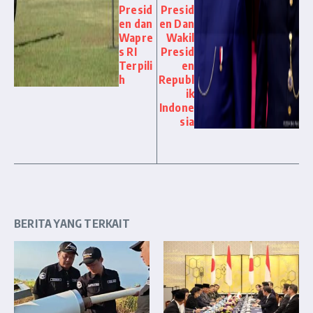
Presid
Presid
en dan
en Dan
Wapre
Wakil
s RI
Presid
Terpili
en
h
Republ
ik
Indone
sia
BERITA YANG TERKAIT