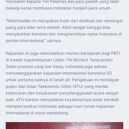
mendalam kepada Tim Pelatnas dan para pelatih yang telah
Perkuat Kerja Sama Repatriasi Artefak Budaya
Menteri PKP dan Ketua DEN Perkuat Kolaborasi
bekerja keras membawa Indonesia menjadi juara umum.
Teknologi, Data, dan Pembiayaan Demi Percepatan
Program 3 Juta Rumah
Pendaftaran MagangHub Angkatan II Batch 1 Dibuka
“Keberhasilan ini merupakan buah dari dedikasi dan semangat
hingga 28 Juli 2026, Kesempatan Raih Pengalaman Kerja
dan Sertifikasi Kompetensi
juang para atlet serta pelatih. Kami sangat bangga bisa
KASAU Bekali 154 Perwira Remaja AAU 2026, Tekankan
mengibarkan bendera dan mengharumkan nama Indonesia di
Integritas dan Profesionalisme sebagai Bekal
Pengabdian
pentas internasional,” ujarnya.
Menlu Sugiono Dorong Kemitraan ASEAN–Inggris yang
Lebih Erat Hadapi Tantangan Global
Indonesia Dorong ASEAN dan Uni Eropa Perkuat
Kejuaraan ini juga mencatatkan momen bersejarah bagi PBTI
Stabilitas Global melalui Kemitraan Strategis
di bawah kepemimpinan Letjen TNI Richard Tampubolon.
Menlu RI Dorong Kemitraan Ekonomi ASEAN–Korea
Selatan untuk Perkuat Ketahanan Kawasan
Selain prestasi yang luar biasa, Indonesia juga sukses
Kemitraan ASEAN–Kanada Perkuat Ketahanan Ekonomi,
Pangan, dan Energi Kawasan
menyelenggarakan kejuaraan internasional berstatus G2
ASEAN dan India Perkuat Ketahanan Kawasan lewat
untuk pertama kalinya di tanah air. Pengakuan ini mendapat
Kerja Sama Maritim, Ekonomi, dan Kesehatan
BI Pertahankan BI-Rate 5,75 Persen untuk Jaga
pujian dari Asian Taekwondo Union (ATU) yang menilai
Stabilitas dan Dukung Pertumbuhan Ekonomi
kelancaran dan kesuksesan penyelenggaraan acara sangat
Kepala BGN Sudaryono Tegaskan Komitmen Perkuat
Transparansi dan Akuntabilitas Program Makan Bergizi
baik. ATU bahkan menyatakan keyakinannya untuk kembali
Gratis
mempercayakan Indonesia sebagai tuan rumah kejuaraan
internasional di masa mendatang.