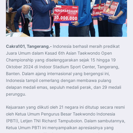
Koordinasi Jaga Stabilitas Keuangan dan Kepercayaan
Pasar
Presiden Prabowo Perkuat Sinergi Perguruan Tinggi dan
PT PAL untuk Majukan Industri Perkapalan Nasional
KASAL dan Panglima Armada Pasifik Rusia Resmi Buka
Latma ORRUDA 2026
T-50i Golden Eagle TNI AU Meriahkan Pitch Black Mindil
Beach Flying Display 2026
Indonesia dan Turki Sepakati Joint Action Plan 2026–
2027, Perkuat Pasar Kerja Inklusif hingga Transformasi
Balai Vokasi
Cakra101, Tangerang.-
Indonesia berhasil meraih predikat
TNI AU Tingkatkan Kemampuan Personel melalui
Juara Umum dalam Kasad 6th Asian Taekwondo Open
Pelatihan Signal Radio untuk Misi Pertahanan Udara dan
Radar
Championship yang diselenggarakan sejak 15 hingga 19
Menkeu Purbaya Instruksikan Penyelarasan Aturan KEK
Oktober 2024 di Indoor Stadium Sport Center, Tangerang,
untuk Perkuat Daya Saing Industri Dalam Negeri
Mentan Amran Pacu Produksi Gula Nasional, Target
Banten. Dalam ajang internasional yang bergengsi ini,
Swasembada Gula Putih Dua Tahun dan Tembus 3 Juta
Ton
Indonesia tampil cemerlang dengan membawa pulang
Menlu Sugiono Tekankan Inovasi sebagai Kunci
delapan medali emas, sepuluh medali perak, dan 29 medali
Penguatan Kerja Sama Konkret ASEAN Plus Three
Latma ORRUDA 2026 di Vladivostok Perkuat Diplomasi
perunggu.
Maritim TNI AL dan Rusia
Latihan DACT di Exercise Pitch Black 2026 Tingkatkan
Kesiapan Tempur Penerbang TNI AU
Kejuaraan yang diikuti oleh 21 negara ini ditutup secara resmi
Menlu Sugiono: “Kekuatan Ekonomi ASEAN-RRT Harus
oleh Ketua Umum Pengurus Besar Taekwondo Indonesia
Menjadi Penopang Stabilitas Kawasan”
ASEAN dan Amerika Serikat Perkuat Kemitraan untuk
(PBTI), Letjen TNI Richard Tampubolon. Dalam sambutannya,
Jaga Stabilitas Kawasan dan Dorong Pertumbuhan
Ekonomi
Ketua Umum PBTI ini menyampaikan apresiasinya yang
Presiden Prabowo Terima Direktur FBI, Indonesia dan AS