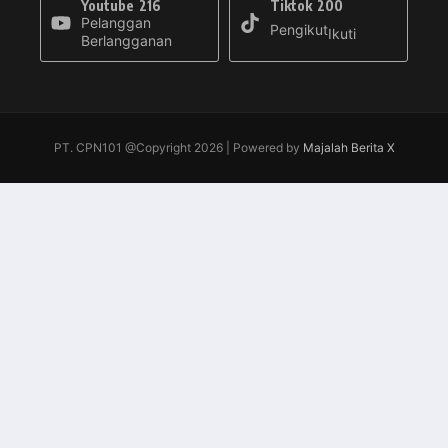
Youtube
216
Tiktok
200
Pelanggan
Pengikut
Ikuti
Berlangganan
PT. CPN101 @Copyright 2026 | Powered by
Majalah Berita X