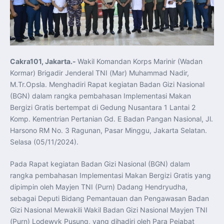
Koordinasi Jaga Stabilitas Keuangan dan Kepercayaan
Pasar
Presiden Prabowo Perkuat Sinergi Perguruan Tinggi dan
PT PAL untuk Majukan Industri Perkapalan Nasional
KASAL dan Panglima Armada Pasifik Rusia Resmi Buka
Latma ORRUDA 2026
T-50i Golden Eagle TNI AU Meriahkan Pitch Black Mindil
Beach Flying Display 2026
Cakra101, Jakarta.-
Wakil Komandan Korps Marinir (Wadan
Indonesia dan Turki Sepakati Joint Action Plan 2026–
2027, Perkuat Pasar Kerja Inklusif hingga Transformasi
Kormar) Brigadir Jenderal TNI (Mar) Muhammad Nadir,
Balai Vokasi
TNI AU Tingkatkan Kemampuan Personel melalui
M.Tr.Opsla. Menghadiri Rapat kegiatan Badan Gizi Nasional
Pelatihan Signal Radio untuk Misi Pertahanan Udara dan
(BGN) dalam rangka pembahasan Implementasi Makan
Radar
Menkeu Purbaya Instruksikan Penyelarasan Aturan KEK
Bergizi Gratis bertempat di Gedung Nusantara 1 Lantai 2
untuk Perkuat Daya Saing Industri Dalam Negeri
Komp. Kementrian Pertanian Gd. E Badan Pangan Nasional, Jl.
Mentan Amran Pacu Produksi Gula Nasional, Target
Swasembada Gula Putih Dua Tahun dan Tembus 3 Juta
Harsono RM No. 3 Ragunan, Pasar Minggu, Jakarta Selatan.
Ton
Menlu Sugiono Tekankan Inovasi sebagai Kunci
Selasa (05/11/2024).
Penguatan Kerja Sama Konkret ASEAN Plus Three
Latma ORRUDA 2026 di Vladivostok Perkuat Diplomasi
Maritim TNI AL dan Rusia
Pada Rapat kegiatan Badan Gizi Nasional (BGN) dalam
Latihan DACT di Exercise Pitch Black 2026 Tingkatkan
rangka pembahasan Implementasi Makan Bergizi Gratis yang
Kesiapan Tempur Penerbang TNI AU
Menlu Sugiono: “Kekuatan Ekonomi ASEAN-RRT Harus
dipimpin oleh Mayjen TNI (Purn) Dadang Hendryudha,
Menjadi Penopang Stabilitas Kawasan”
sebagai Deputi Bidang Pemantauan dan Pengawasan Badan
ASEAN dan Amerika Serikat Perkuat Kemitraan untuk
Jaga Stabilitas Kawasan dan Dorong Pertumbuhan
Gizi Nasional Mewakili Wakil Badan Gizi Nasional Mayjen TNI
Ekonomi
Presiden Prabowo Terima Direktur FBI, Indonesia dan AS
(Purn) Lodewyk Pusung, yang dihadiri oleh Para Pejabat