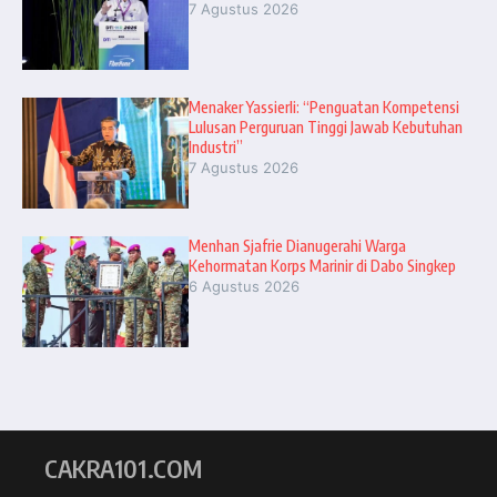
7 Agustus 2026
Menaker Yassierli: “Penguatan Kompetensi
Lulusan Perguruan Tinggi Jawab Kebutuhan
Industri”
7 Agustus 2026
Menhan Sjafrie Dianugerahi Warga
Kehormatan Korps Marinir di Dabo Singkep
6 Agustus 2026
CAKRA101.COM