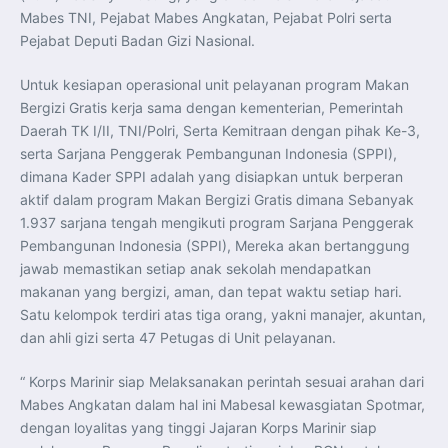
Perkuat Kerja Sama Repatriasi Artefak Budaya
Mabes TNI, Pejabat Mabes Angkatan, Pejabat Polri serta
Menteri PKP dan Ketua DEN Perkuat Kolaborasi
Teknologi, Data, dan Pembiayaan Demi Percepatan
Pejabat Deputi Badan Gizi Nasional.
Program 3 Juta Rumah
Pendaftaran MagangHub Angkatan II Batch 1 Dibuka
hingga 28 Juli 2026, Kesempatan Raih Pengalaman Kerja
Untuk kesiapan operasional unit pelayanan program Makan
dan Sertifikasi Kompetensi
Bergizi Gratis kerja sama dengan kementerian, Pemerintah
KASAU Bekali 154 Perwira Remaja AAU 2026, Tekankan
Integritas dan Profesionalisme sebagai Bekal
Daerah TK I/II, TNI/Polri, Serta Kemitraan dengan pihak Ke-3,
Pengabdian
Menlu Sugiono Dorong Kemitraan ASEAN–Inggris yang
serta Sarjana Penggerak Pembangunan Indonesia (SPPI),
Lebih Erat Hadapi Tantangan Global
dimana Kader SPPI adalah yang disiapkan untuk berperan
Indonesia Dorong ASEAN dan Uni Eropa Perkuat
Stabilitas Global melalui Kemitraan Strategis
aktif dalam program Makan Bergizi Gratis dimana Sebanyak
Menlu RI Dorong Kemitraan Ekonomi ASEAN–Korea
1.937 sarjana tengah mengikuti program Sarjana Penggerak
Selatan untuk Perkuat Ketahanan Kawasan
Kemitraan ASEAN–Kanada Perkuat Ketahanan Ekonomi,
Pembangunan Indonesia (SPPI), Mereka akan bertanggung
Pangan, dan Energi Kawasan
ASEAN dan India Perkuat Ketahanan Kawasan lewat
jawab memastikan setiap anak sekolah mendapatkan
Kerja Sama Maritim, Ekonomi, dan Kesehatan
makanan yang bergizi, aman, dan tepat waktu setiap hari.
BI Pertahankan BI-Rate 5,75 Persen untuk Jaga
Stabilitas dan Dukung Pertumbuhan Ekonomi
Satu kelompok terdiri atas tiga orang, yakni manajer, akuntan,
Kepala BGN Sudaryono Tegaskan Komitmen Perkuat
dan ahli gizi serta 47 Petugas di Unit pelayanan.
Transparansi dan Akuntabilitas Program Makan Bergizi
Gratis
“ Korps Marinir siap Melaksanakan perintah sesuai arahan dari
Mabes Angkatan dalam hal ini Mabesal kewasgiatan Spotmar,
dengan loyalitas yang tinggi Jajaran Korps Marinir siap