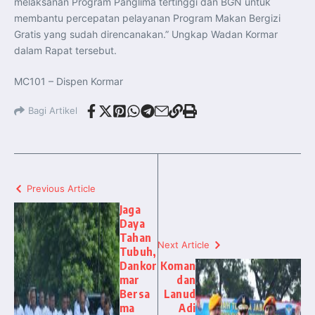
melaksanan Program Panglima tertinggi dan BGN untuk
membantu percepatan pelayanan Program Makan Bergizi
Gratis yang sudah direncanakan.” Ungkap Wadan Kormar
dalam Rapat tersebut.
MC101 – Dispen Kormar
Bagi Artikel
Previous Article
Jaga
Daya
Tahan
Next Article
Tubuh,
Dankor
Koman
mar
dan
Bersa
Lanud
ma
Adi