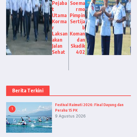
Pejaba
Soema
t
rmo
Utama
Pimpin
Korma
Sertija
r
b
Laksan
Koman
akan
dan
Jalan
Skadik
Sehat
402
Berita Terkini
Festival Raimuti 2026: Final Dayung dan
1
Perahu 15 PK
9 Agustus 2026