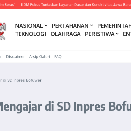
KDM Fokus Tuntaskan Layanan Dasar dan Konektivitas Jawa Barat pada 2
NASIONAL
PERTAHANAN
PEMERINTA
TEKNOLOGI
OLAHRAGA
PERISTIWA
EN
r
Disclaimer
Arsip Galeri
FAQ
r di SD Inpres Bofuwer
Mengajar di SD Inpres Bo