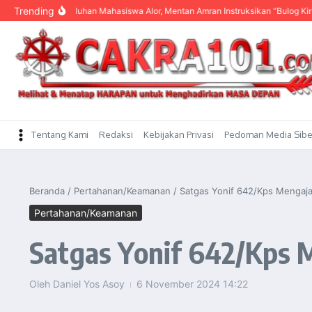
content
Trending
Dengar Keluhan Mahasiswa Alor, Mentan Amran Instruksikan “Bulog Kirim Beras”
Tentang Kami
Redaksi
Kebijakan Privasi
Pedoman Media Sibe
Beranda
/
Pertahanan/Keamanan
/
Satgas Yonif 642/Kps Mengaja
Pertahanan/Keamanan
Satgas Yonif 642/Kps 
Oleh
Daniel Yos Asoy
6 November 2024
14:22