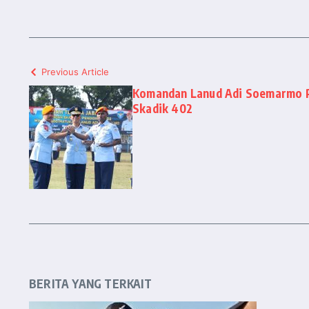
Previous Article
Komandan Lanud Adi Soemarmo P
Skadik 402
BERITA YANG TERKAIT