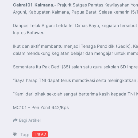
Cakra101, Kaimana.-
Prajurit Satgas Pamtas Kewilayahan Yo
Arguni, Kabupaten Kaimana, Papua Barat, Selasa kemarin (5/
Danpos Teluk Arguni Letda Inf Dimas Bayu, kegiatan terseb
Inpres Bofuwer.
Ikut dan aktif membantu menjadi Tenaga Pendidik (Gadik), Keg
dalam mendukung kegiatan belajar dan mengajar untuk memacu
Sementara itu Pak Dedi (35) salah satu guru sekolah SD In
“Saya harap TNI dapat terus memotivasi serta meningkatkan 
”Kami dari pihak sekolah sangat berterima kasih kepada TNI
MC101 – Pen Yonif 642/Kps
Bagi Artikel
Tag:
TNI AD